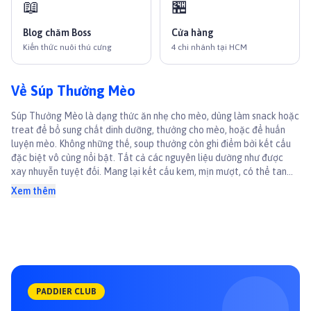
📖
🏪
Blog chăm Boss
Cửa hàng
Kiến thức nuôi thú cưng
4 chi nhánh tại HCM
Về Súp Thưởng Mèo
Súp Thưởng Mèo là dạng thức ăn nhẹ cho mèo, dùng làm snack hoặc
treat để bổ sung chất dinh dưỡng, thưởng cho mèo, hoặc để huấn
luyện mèo. Không những thế, soup thưởng còn ghi điểm bởi kết cấu
đặc biệt vô cùng nổi bật. Tất cả các nguyên liệu dường như được
xay nhuyễn tuyệt đối. Mang lại kết cấu kem, mịn mượt, có thể tan
ngay khi mèo vừa ăn. Nguồn dinh dưỡng trong thức ăn được đảm
Xem thêm
bảo dồi dào, bồi bổ sức khỏe cho bé tiếp tục phát triển khỏe mạnh.
Rất phù hợp cho mọi đối tượng mèo. Rất nhiều sản ph
PADDIER CLUB