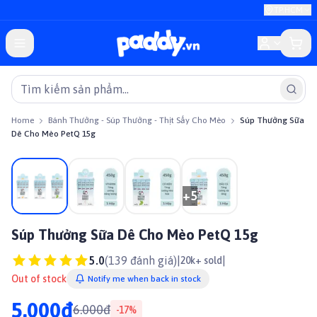
TP.HCM
Home
Bánh Thưởng - Súp Thưởng - Thịt Sấy Cho Mèo
Súp Thưởng Sữa
Dê Cho Mèo PetQ 15g
On sale
+
5
Súp Thưởng Sữa Dê Cho Mèo PetQ 15g
5.0
(
139
đánh giá)
|
|
20k+ sold
Out of stock
Notify me when back in stock
5.000đ
6.000đ
-
17
%