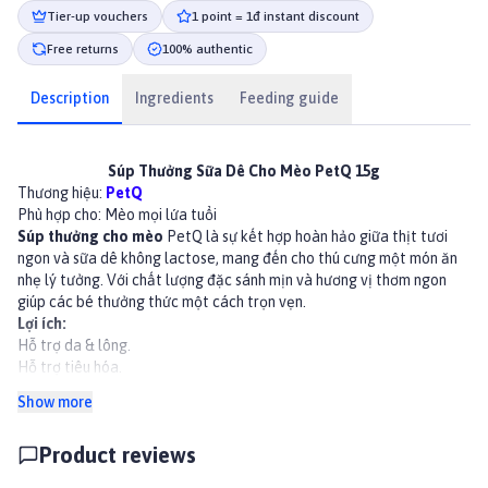
Tier-up vouchers
1 point = 1đ instant discount
Free returns
100% authentic
Description
Ingredients
Feeding guide
Súp Thưởng Sữa Dê Cho Mèo PetQ 15g
Thương hiệu:
PetQ
Phù hợp cho: Mèo mọi lứa tuổi
Súp thưởng cho mèo
PetQ
là sự kết hợp hoàn hảo giữa thịt tươi
ngon và sữa dê không lactose, mang đến cho thú cưng một món ăn
nhẹ lý tưởng. Với chất lượng đặc sánh mịn và hương vị thơm ngon
giúp các bé thưởng thức một cách trọn vẹn.
Lợi ích:
Hỗ trợ da & lông.
Hỗ trợ tiêu hóa.
Dinh dưỡng cân bằng
Show more
Hương vị hấp dẫn
Thành phần
Product reviews
Thịt tươi + sữa dê lactose, bổ sung thêm 6 loại vitamin và taurine
Hướng dẫn sử dụng