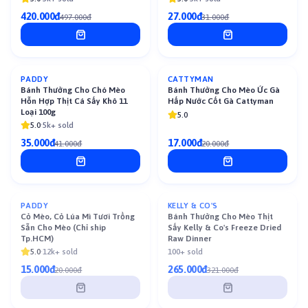
420.000đ
27.000đ
497.000đ
31.000đ
PADDY
CATTYMAN
-
15
%
-
15
%
Bánh Thưởng Cho Chó Mèo
Bánh Thưởng Cho Mèo Ức Gà
Hỗn Hợp Thịt Cá Sấy Khô 11
Hấp Nước Cốt Gà Cattyman
Loại 100g
5.0
5.0
·
5k+ sold
35.000đ
17.000đ
41.000đ
20.000đ
Sold out
Sold out
PADDY
KELLY & CO'S
Cỏ Mèo, Cỏ Lúa Mì Tươi Trồng
Bánh Thưởng Cho Mèo Thịt
Sẵn Cho Mèo (Chỉ ship
Sấy Kelly & Co's Freeze Dried
Tp.HCM)
Raw Dinner
5.0
·
12k+ sold
100+ sold
15.000đ
265.000đ
20.000đ
321.000đ