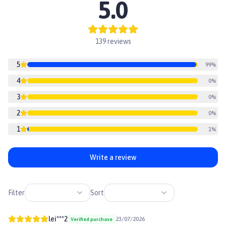
5.0
Bảo quản sản phẩm nơi khô ráo, thoáng mát, tránh ánh nắng trực
tiếp hoặc nơi có độ ẩm thấp.
Sau khi mở gói sản phẩm, cần sử dụng hết sản phẩm nhanh chóng
hoặc bảo quản cẩn thận trong tủ lạnh
139 reviews
Trong quá trình sử dụng, ngay sau khi sử dụng xong bạn nên đóng
bao bì để đảm bảo có thể tiếp tục sử dụng sản phẩm mà không bị
5
giảm chất lượng.
99
%
👉Xem thêm các sản phẩm khác tại
Paddy.vn
4
0
%
#supthuongmeo #thucanchomeo #Treatchomeo #chamsocthucung
#thucanuot #supthuong #supthuongpetQ #supthuongchomeo
3
0
%
#PetQ
2
0
%
1
1
%
Write a review
Filter
Sort
lei***2
23/07/2026
Verified purchase