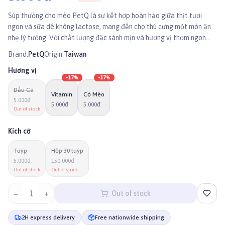
Súp thưởng cho mèo PetQ là sự kết hợp hoàn hảo giữa thịt tươi
ngon và sữa dê không lactose, mang đến cho thú cưng một món ăn
nhẹ lý tưởng. Với chất lượng đặc sánh mịn và hương vị thơm ngon
giúp các bé thưởng thức một cách trọn vẹn.
Brand:
PetQ
Origin:
Taiwan
Hương vị
-
17
%
-
17
%
Dầu Cá
Vitamin
Cỏ Mèo
5.000đ
5.000đ
5.000đ
Out of stock
Kích cỡ
Tuýp
Hộp 30 tuýp
5.000đ
150.000đ
Out of stock
Out of stock
−
1
+
Out of stock
2H express delivery
Free nationwide shipping