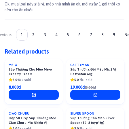
Ok, mua loại này giá rẻ, mèo nhà mình ăn ok, mỗi ngày 1 gói thôi ko
nên cho ăn nhiều
evious
1
2
3
4
5
6
7
8
9
Ne
Related products
ME-O
CATTYMAN
-
17
%
Súp Thưởng Cho Mèo Me-o
Súp Thưởng Đôi Mèo Mix 2 Vị
Creamy Treats
CattyMan 60g
5.0
·
8k+ sold
5.0
·
7k+ sold
8.000đ
19.000đ
23.000đ
CIAO CHURU
SILVER SPOON
-
15
%
-
13
%
Hộp 50 Tuýp Súp Thưởng Mèo
Súp Thưởng Cho Mèo Silver
Ciao Churu Mix Nhiều Vị
Spoon (Túi 8 tuýp*6g)
5.0
·
5k+ sold
5.0
·
5k+ sold