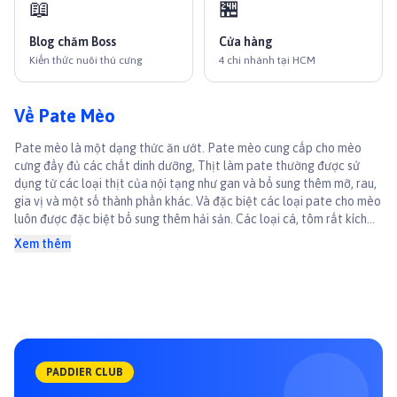
📖
🏪
Blog chăm Boss
Cửa hàng
Kiến thức nuôi thú cưng
4 chi nhánh tại HCM
Về Pate Mèo
Pate mèo là một dạng thức ăn ướt. Pate mèo cung cấp cho mèo
cưng đầy đủ các chất dinh dưỡng, Thịt làm pate thường được sử
dụng từ các loại thịt của nội tạng như gan và bổ sung thêm mỡ, rau,
gia vị và một số thành phần khác. Và đặc biệt các loại pate cho mèo
luôn được đặc biệt bổ sung thêm hải sản. Các loại cá, tôm rất kích
thích khẩu vị của bé Với các dòng sản phẩm thương hiệu lớn như
Xem thêm
Whiskas, Royal Canin, Nekko,... đều có sẵn khi mua hàng tại Paddy
Bạn đâu thể cứ cho Boss ăn mãi thức ăn khô nh
PADDIER CLUB