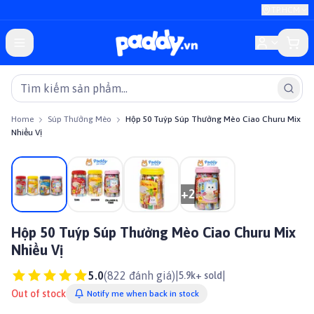
TP.HCM
Home
Súp Thưởng Mèo
Hộp 50 Tuýp Súp Thưởng Mèo Ciao Churu Mix
Nhiều Vị
On sale
+
2
Hộp 50 Tuýp Súp Thưởng Mèo Ciao Churu Mix
Nhiều Vị
5.0
(
822
đánh giá)
|
|
5.9k+ sold
Out of stock
Notify me when back in stock