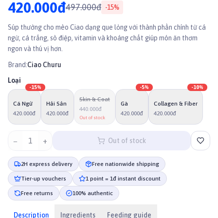
420.000đ
497.000đ
-
15
%
Súp thưởng cho mèo Ciao dạng que lỏng với thành phần chính từ cá
ngừ, cá trắng, sò điệp, vitamin và khoáng chất giúp món ăn thơm
ngon và thú vị hơn.
Brand:
Ciao Churu
Loại
-
15
%
-
5
%
-
10
%
Skin & Coat
Cá Ngừ
Hải Sản
Gà
Collagen & Fiber
440.000đ
420.000đ
420.000đ
420.000đ
420.000đ
Out of stock
−
1
+
Out of stock
2H express delivery
Free nationwide shipping
Tier-up vouchers
1 point = 1đ instant discount
Free returns
100% authentic
Description
Ingredients
Feeding guide