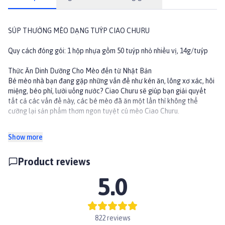
SÚP THƯỞNG MÈO DẠNG TUÝP CIAO CHURU
Quy cách đóng gói: 1 hộp nhựa gồm 50 tuýp nhỏ nhiều vị, 14g/tuýp
Thức Ăn Dinh Dưỡng Cho Mèo đến từ Nhật Bản
Bé mèo nhà bạn đang gặp những vấn đề như kén ăn, lông xơ xác, hôi
miệng, béo phì, lười uống nước? Ciao Churu sẽ giúp bạn giải quyết
tất cả các vấn đề này, các bé mèo đã ăn một lần thì không thể
cưỡng lại sản phẩm thơm ngon tuyệt cú mèo Ciao Churu.
- Bổ sung dinh dưỡng, bổ sung nước hạn chế tối đa các bệnh về tiết
Show more
niệu và thận.
- Bổ sung vutamin E chống oxy hoá, từ đó chuyển thành năng lượng
Product reviews
nuôi dưỡng cơ thể.
- Tinh chất trà xanh chống lão hoá, khử mùi hôi khi vệ sinh.
5.0
- Dạng tuýp với khối lượng thuận tiện trong 1 lần sử dụng.
THÀNH PHẦN: Cá Ngừ, Tôm Sú, Sò Điệp, Mực, Cua, Cá Hồi, Phi lê
gà, Dầu cá, Vitamin E, Nước...
822 reviews
Không chứa chất tạo màu tổng hợp và chất bảo quản.