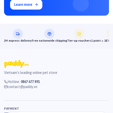
#banhthuongchomeo #treatchomeo #cattreat #thucanchomeo
Learn more
#paddypetshop #chamsocthucung #snackmeo #ciaochuru
#supthuongchomeo #supthuongmeo #supthuongciao #pateciao
2H express delivery
Free nationwide shipping
Tier-up vouchers
1 point = 1đ in
Vietnam's leading online pet store
Hotline
:
0867 677 891
contact@paddy.vn
PAYMENT