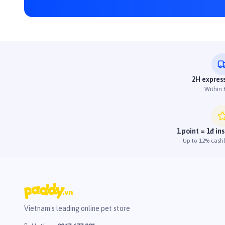
2H express
Within
1 point = 1đ in
Up to 12% cash
Vietnam's leading online pet store