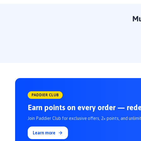
Mu
PADDIER CLUB
Earn points on every order — red
Join Paddier Club for exclusive offers, 2× points, and unlimi
Learn more