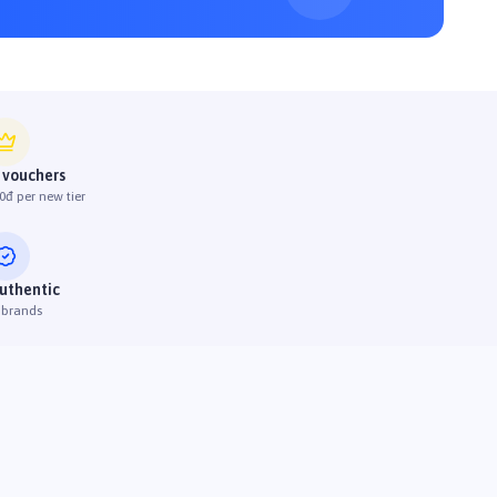
 vouchers
0đ per new tier
uthentic
 brands