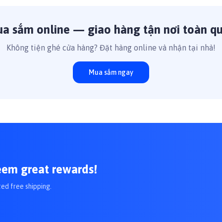
a sắm online — giao hàng tận nơi toàn q
Không tiện ghé cửa hàng? Đặt hàng online và nhận tại nhà!
Mua sắm ngay
eem great rewards!
ted free shipping.