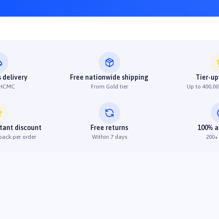
 delivery
Free nationwide shipping
Tier-up
 HCMC
From Gold tier
Up to 400,00
stant discount
Free returns
100% a
back per order
Within 7 days
200+