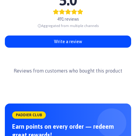
5.0
Hướng dẫn sử dụng:
Mèo Con (Ăn dặm -> 1 năm tuổi): 1-> 3kg --> 1-> 2 gói/ ngày
Mèo trưởng thành (hơn 1 năm tuổi):
491 reviews
2-> 3kg --> 2-> 3 gói/ ngày
Aggregated from multiple channels
3-> 5kg --> 3-> 4 gói/ ngày
Bảo quản nơi khô ráo thoáng mát, tránh tiếp xúc với ánh sáng mặt
Write a review
trời, ướp lạnh sau khi mở và sử dụng trong vòng 24 giờ.
#Me-O #mèo #paddy #thứcănchomèo #paddypetshop #catfood
Reviews from customers who bought this product
PADDIER CLUB
Earn points on every order — redeem
great rewards!