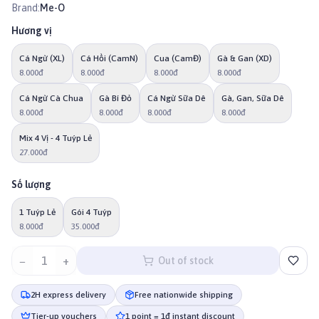
Brand:
Me-O
Hương vị
Cá Ngừ (XL)
Cá Hồi (CamN)
Cua (CamĐ)
Gà & Gan (XD)
8.000đ
8.000đ
8.000đ
8.000đ
Cá Ngừ Cà Chua
Gà Bí Đỏ
Cá Ngừ Sữa Dê
Gà, Gan, Sữa Dê
8.000đ
8.000đ
8.000đ
8.000đ
Mix 4 Vị - 4 Tuýp Lẻ
27.000đ
Số lượng
1 Tuýp Lẻ
Gói 4 Tuýp
8.000đ
35.000đ
−
1
+
Out of stock
2H express delivery
Free nationwide shipping
Tier-up vouchers
1 point = 1đ instant discount