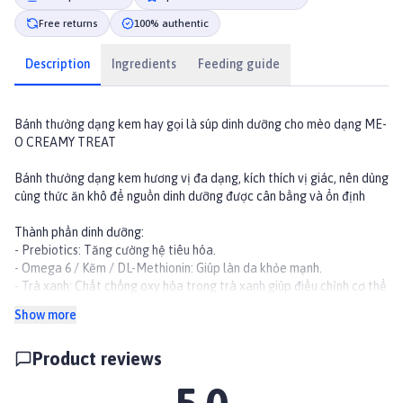
Free returns
100% authentic
Description
Ingredients
Feeding guide
Bánh thưởng dạng kem hay gọi là súp dinh dưỡng cho mèo dạng ME-
O CREAMY TREAT
Bánh thưởng dạng kem hương vị đa dạng, kích thích vị giác, nên dùng
cùng thức ăn khô để nguồn dinh dưỡng được cân bằng và ổn định
Thành phần dinh dưỡng:
- Prebiotics: Tăng cường hệ tiêu hóa.
- Omega 6 / Kẽm / DL-Methionin: Giúp làn da khỏe mạnh.
- Trà xanh: Chất chống oxy hóa trong trà xanh giúp điều chỉnh cơ thể
cân đối.
Show more
- Taurine: Tăng cường hệ miễn dịch và thị giác.
- Omega 3: Tăng cường hệ miễn dịch.
Product reviews
- Taurine: Cải thiện thị giác.
- Chất xơ: Tăng cường hệ thống bài tiết.