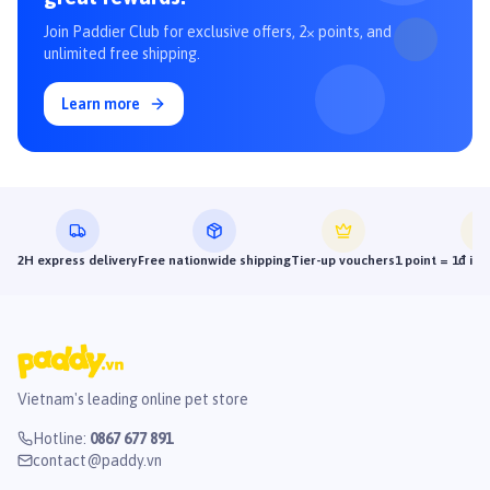
Join Paddier Club for exclusive offers, 2× points, and
unlimited free shipping.
Learn more
2H express delivery
Free nationwide shipping
Tier-up vouchers
1 point = 1đ in
Vietnam's leading online pet store
Hotline
:
0867 677 891
contact@paddy.vn