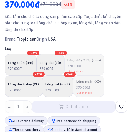
370.000đ
471.000đ
-
21
%
Sữa tắm cho chó là dòng sản phẩm cao cấp được thiết kế chuyên
biệt cho từng loại lông chó: từ lông ngắn, lông dài, lông xoăn đến
lông dày hai lớp.
Brand:
Tropiclean
Origin:
USA
Loại
-
15
%
-
21
%
Lông dày 2 lớp (cam)
Lông xoăn (tím)
Lông dài (đỏ)
370.000đ
370.000đ
370.000đ
Out of stock
-
22
%
-
16
%
Lông ngắn (XD)
Lông dài & dày (XL)
Lông sát (mint)
370.000đ
370.000đ
370.000đ
Out of stock
−
1
+
Out of stock
2H express delivery
Free nationwide shipping
Tier-up vouchers
1 point = 1đ instant discount