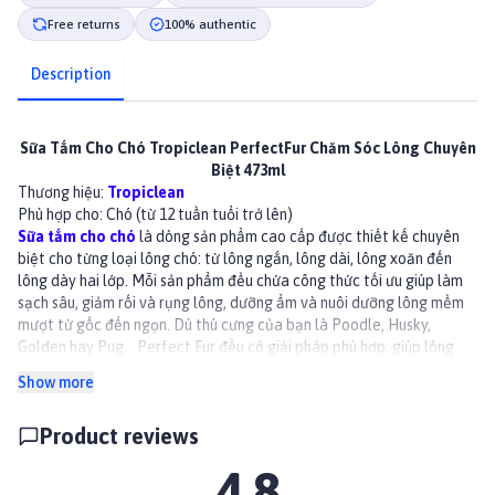
Free returns
100% authentic
Description
Sữa Tắm Cho Chó Tropiclean PerfectFur Chăm Sóc Lông Chuyên
Biệt 473ml
Thương hiệu:
Tropiclean
Phù hợp cho: Chó (từ 12 tuần tuổi trở lên)
Sữa tắm cho chó
là dòng sản phẩm cao cấp được thiết kế chuyên
biệt cho từng loại lông chó: từ lông ngắn, lông dài, lông xoăn đến
lông dày hai lớp. Mỗi sản phẩm đều chứa công thức tối ưu giúp làm
sạch sâu, giảm rối và rụng lông, dưỡng ẩm và nuôi dưỡng lông mềm
mượt từ gốc đến ngọn. Dù thú cưng của bạn là Poodle, Husky,
Golden hay Pug... Perfect Fur đều có giải pháp phù hợp, giúp lông
luôn khỏe mạnh, sạch sẽ và vào nếp tự nhiên.
Show more
Lợi ích:
Lông dày 2 lớp (cam)
Product reviews
Thấm sâu vào từng lớp lông kép, giúp làm sạch triệt để bụi bẩn, bã
nhờn và tạp chất.
4.8
Tẩy tế bào chết trên da, giúp nang lông thông thoáng, hạn chế tình