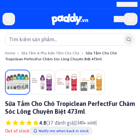
TP.HCM
Home
Sữa Tắm & Phụ Kiện Tắm Cho Chó
Sữa Tắm Cho Chó
Tropiclean PerfectFur Chăm Sóc Lông Chuyên Biệt 473ml
On sale
+
4
Sữa Tắm Cho Chó Tropiclean PerfectFur Chăm
Sóc Lông Chuyên Biệt 473ml
4.8
(
37
đánh giá)
|
|
340+ sold
Out of stock
Notify me when back in stock