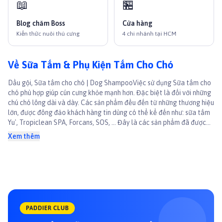
📖
🏪
Blog chăm Boss
Cửa hàng
Kiến thức nuôi thú cưng
4 chi nhánh tại HCM
Về Sữa Tắm & Phụ Kiện Tắm Cho Chó
Dầu gội, Sữa tắm cho chó | Dog ShampooViệc sử dụng Sữa tắm cho
chó phù hợp giúp cún cưng khỏe mạnh hơn. Đặc biệt là đối với những
chú chó lông dài và dày. Các sản phẩm đều đến từ những thương hiệu
lớn, được đông đảo khách hàng tin dùng có thể kể đến như: sữa tắm
Yu', Tropiclean SPA, Forcans, SOS, … Đây là các sản phẩm đã được
kiểm định về chất lượng. Nồng độ PH không gây ra kích ứng, dị ứng
Xem thêm
cho da. Đặc biệt, chúng lưu giữ được những mùi hương hoa dịu nhẹ
trong thời gian dài.Các dòng sữa tắm giữ
PADDIER CLUB