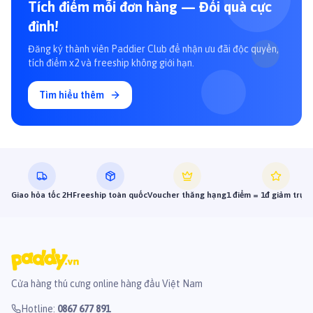
Tích điểm mỗi đơn hàng — Đổi quà cực
đỉnh!
Đăng ký thành viên Paddier Club để nhận ưu đãi độc quyền,
tích điểm x2 và freeship không giới hạn.
Tìm hiểu thêm
Giao hỏa tốc 2H
Freeship toàn quốc
Voucher thăng hạng
1 điểm = 1đ giảm trực 
Cửa hàng thú cưng online hàng đầu Việt Nam
Hotline
:
0867 677 891