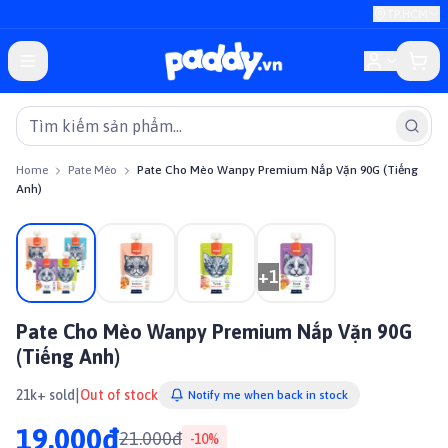
TP.HCM
Home
Pate Mèo
Pate Cho Mèo Wanpy Premium Nắp Vặn 90G (Tiếng
Anh)
On sale
+
1
Pate Cho Mèo Wanpy Premium Nắp Vặn 90G
(Tiếng Anh)
|
21k+ sold
Out of stock
Notify me when back in stock
19.000đ
21.000đ
-
10
%