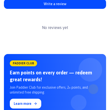
#patemeowanpy
Write a review
No reviews yet
PADDIER CLUB
Earn points on every order — redeem
great rewards!
Join Paddier Club for exclusive offers, 2× points, and
unlimited free shipping.
Learn more