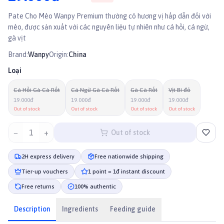
Pate Cho Mèo Wanpy Premium thường có hương vị hấp dẫn đối với
mèo, được sản xuất với các nguyên liệu tự nhiên như cá hồi, cá ngừ,
gà vịt
Brand:
Wanpy
Origin:
China
Loại
Cá Hồi Gà Cà Rốt
Cá Ngừ Gà Cà Rốt
Gà Cà Rốt
Vịt Bí đỏ
19.000đ
19.000đ
19.000đ
19.000đ
Out of stock
Out of stock
Out of stock
Out of stock
−
1
+
Out of stock
2H express delivery
Free nationwide shipping
Tier-up vouchers
1 point = 1đ instant discount
Free returns
100% authentic
Description
Ingredients
Feeding guide