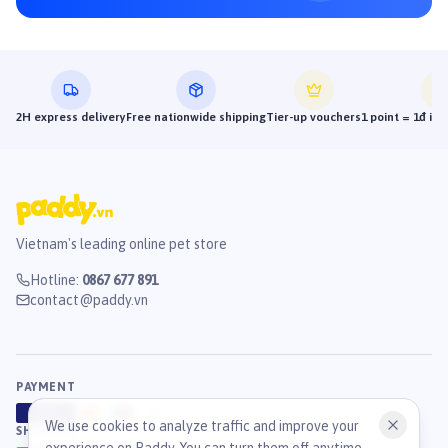
2H express delivery
Free nationwide shipping
Tier-up vouchers
1 point = 1đ in
Vietnam's leading online pet store
Hotline
:
0867 677 891
contact@paddy.vn
PAYMENT
VISA
ATM
J
C
B
We use cookies to analyze traffic and improve your
SHIPPING