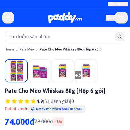
TP.HCM
Home
Pate Mèo
Pate Cho Mèo Whiskas 80g [Hộp 6 gói]
On sale
+
5
Pate Cho Mèo Whiskas 80g [Hộp 6 gói]
4.9
(
51
đánh giá)
|
0
Out of stock
Notify me when back in stock
74.000đ
79.000đ
-
6
%