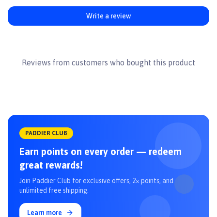
quản, Natri nitrit
👉 Xem thêm sản phẩm khác tại
Paddy.vn
Write a review
#pateuot #thucanuot #patemeo #thucanchomeo
#thucanuotchothucung #thucanuotchomeo #whiskas #paddy
Reviews from customers who bought this product
PADDIER CLUB
Earn points on every order — redeem
great rewards!
Join Paddier Club for exclusive offers, 2× points, and
unlimited free shipping.
Learn more