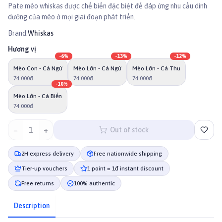
Pate mèo whiskas được chế biến đặc biệt để đáp ứng nhu cầu dinh
dưỡng của mèo ở mọi giai đoạn phát triển.
Brand:
Whiskas
Hương vị
-
6
%
-
13
%
-
12
%
Mèo Con - Cá Ngừ
Mèo Lớn - Cá Ngừ
Mèo Lớn - Cá Thu
74.000đ
74.000đ
74.000đ
-
10
%
Mèo Lớn - Cá Biển
74.000đ
−
1
+
Out of stock
2H express delivery
Free nationwide shipping
Tier-up vouchers
1 point = 1đ instant discount
Free returns
100% authentic
Description