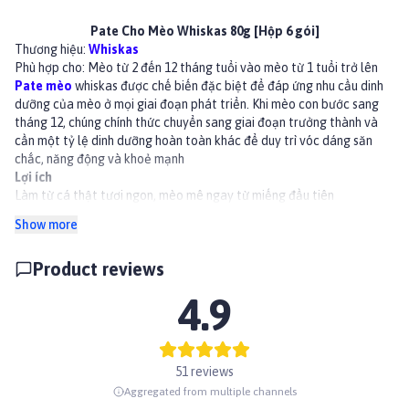
Pate Cho Mèo Whiskas 80g [Hộp 6 gói]
Thương hiệu:
Whiskas
Phù hợp cho: Mèo từ 2 đến 12 tháng tuổi vào mèo từ 1 tuổi trở lên
Pate mèo
whiskas được chế biến đặc biệt để đáp ứng nhu cầu dinh
dưỡng của mèo ở mọi giai đoạn phát triển. Khi mèo con bước sang
tháng 12, chúng chính thức chuyển sang giai đoạn trưởng thành và
cần một tỷ lệ dinh dưỡng hoàn toàn khác để duy trì vóc dáng săn
chắc, năng động và khoẻ mạnh
Lợi ích
Làm từ cá thật tươi ngon, mèo mê ngay từ miếng đầu tiên
Giàu Omega 3, Omega 6 và Kẽm, cho bộ lông óng mượt, khỏe mạnh.
Show more
Bổ sung Vitamin A & Taurine, hỗ trợ thị lực sáng khỏe
Protein chất lượng cao từ cá thật, vitamin & khoáng chất
Product reviews
Giúp mèo duy trì cơ thể săn chắc, năng động, và luôn tràn đầy năng
lượng.
4.9
Chất chống oxy hóa (Vitamin E & Selenium) – Tăng cường hệ miễn
dịch
Thành phần
Nước, thịt gà, xương gà, cá ngừ, phụ phẩm cá thu, Surimi cá trắng,
51 reviews
chất tạo hương, axit amin, phụ phẩm cá ngừ, gluten lúa mì, chất tạo
Aggregated from multiple channels
gel, chất khoáng, dầu đậu nành, vitamin, huyết tương cừu, chất bảo