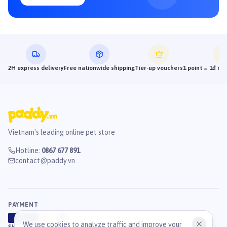
2H express delivery
Free nationwide shipping
Tier-up vouchers
1 point = 1đ in
Vietnam's leading online pet store
Hotline
:
0867 677 891
contact@paddy.vn
PAYMENT
VISA
ATM
J
C
B
We use cookies to analyze traffic and improve your