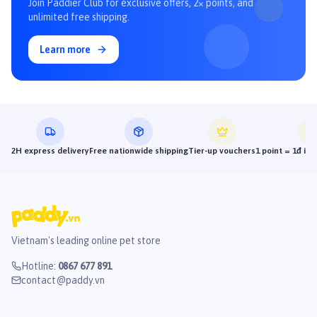
Join Paddier Club for exclusive offers, 2× points, and
unlimited free shipping.
Learn more
2H express delivery
Free nationwide shipping
Tier-up vouchers
1 point = 1đ in
Vietnam's leading online pet store
Hotline
:
0867 677 891
contact@paddy.vn