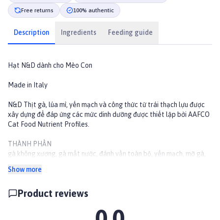
Free returns
100% authentic
Description
Ingredients
Feeding guide
Hạt N&D dành cho Mèo Con
Made in Italy
N&D Thịt gà, lúa mì, yến mạch và công thức từ trái thạch lựu được
xây dựng để đáp ứng các mức dinh dưỡng được thiết lập bởi AAFCO
Cat Food Nutrient Profiles.
THÀNH PHẦN
gà không xương, gà mất nước, đánh vần toàn bộ, yến mạch, mỡ gà,
trứng khô, cá trích, cá trích, dầu cá trích, bột củ cải khô, xơ đậu, cà
Show more
rốt khô, bột alfalfa khô, inulin, fructooligosaccharide , táo khô, rau
bina khô, vỏ hạt psyllium, cam ngọt khô, quả việt quất khô, muối, bia
Product reviews
khô men, nghệ, bổ sung vitamin A,...
0.0
THÔNG TIN BỔ SUNG