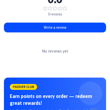
Tỷ lệ protein từ các nguồn động vật: 94%; Calo ME từ: Protein: 32%;
Chất béo: 43%; Tất cả các thành phần khác: 25%.
0 reviews
Write a review
No reviews yet
PADDIER CLUB
Earn points on every order — redeem
great rewards!