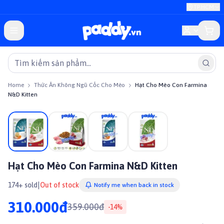
TP.HCM
Home
Thức Ăn Không Ngũ Cốc Cho Mèo
Hạt Cho Mèo Con Farmina
N&D Kitten
On sale
Hạt Cho Mèo Con Farmina N&D Kitten
|
174+ sold
Out of stock
Notify me when back in stock
310.000đ
359.000đ
-
14
%