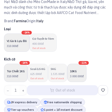
Hạt N&D dành cho Mèo ConMade in ItalyN&D Thịt gà, lúa mì, yến
mạch và công thức từ trái thạch lựu được xây dựng để đáp ứng các
mức dinh dưỡng được thiết lập bởi AAFCO Cat Food Nutrient
Profiles.
Brand:
Farmina
Origin:
Italy
Loại
-
14
%
Cá Tuyết & Tôm
Vị Gà & Lựu Đỏ
400.000đ
310.000đ
Out of stock
Kích cỡ
-
14
%
-
11
%
Seal 1.5 KG
5KG
Túi Chiết 1KG
10KG
625.000đ
1.535.000đ
310.000đ
3.000.000đ
Out of stock
Out of stock
−
1
+
Out of stock
2H express delivery
Free nationwide shipping
Tier-up vouchers
1 point = 1đ instant discount