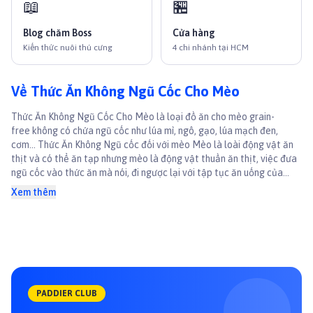
📖
🏪
Blog chăm Boss
Cửa hàng
Kiến thức nuôi thú cưng
4 chi nhánh tại HCM
Về Thức Ăn Không Ngũ Cốc Cho Mèo
Thức Ăn Không Ngũ Cốc Cho Mèo là loại đồ ăn cho mèo grain-
free không có chứa ngũ cốc như lúa mì, ngô, gạo, lúa mạch đen,
cơm... Thức Ăn Không Ngũ cốc đối với mèo Mèo là loài động vật ăn
thịt và có thể ăn tạp nhưng mèo là động vật thuần ăn thịt, việc đưa
ngũ cốc vào thức ăn mà nói, đi ngược lại với tập tục ăn uống của
chúng. Thực tế, chó mèo vẫn có thể hấp thụ một phần nhỏ từ ngũ
Xem thêm
cốc, còn lại phần lớn là không thể hấp thụ. Việc đưa ngũ cốc vào
thức ăn với một lượng nhỏ (<5%) giúp chúng có thê
PADDIER CLUB