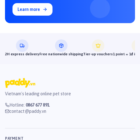
Learn more
2H express delivery
Free nationwide shipping
Tier-up vouchers
1 point = 1đ in
Vietnam's leading online pet store
Hotline
:
0867 677 891
contact@paddy.vn
PAYMENT