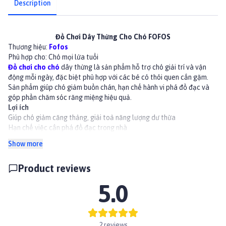
Description
Đồ Chơi Dây Thừng Cho Chó FOFOS
Thương hiệu:
Fofos
Phù hợp cho: Chó mọi lứa tuổi
Đồ chơi cho chó
dây thừng là sản phẩm hỗ trợ chó giải trí và vận
động mỗi ngày, đặc biệt phù hợp với các bé có thói quen cắn gặm.
Sản phẩm giúp chó giảm buồn chán, hạn chế hành vi phá đồ đạc và
góp phần chăm sóc răng miệng hiệu quả.
Lợi ích
Giúp chó giảm căng thảng, giải toả năng lượng dư thừa
Hạn chế việc cắn phá đồ đạc trong nhà
Hỗ trợ làm sạch răng, loại bỏ cặn thức ăn bám trong miệng
Show more
Giảm mùi hôi miệng cho chó
Thiết kế dây thừng chắc chắn, chịu lực cắn tốt
Product reviews
Kích thước lớn, phù hợp cho nhiều độ tuổi và kích cỡ chó
Thành phần
5.0
Dây thừng bền bỉ, an toàn cho thú cưng
Phân loại
Dây Thắt 3 Đầu: 45x5,5x4,5cm
Pastel: 22x6x6cm
2 reviews