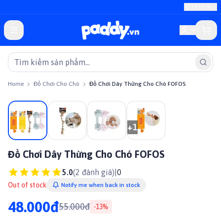
TP.HCM
Home
Đồ Chơi Cho Chó
Đồ Chơi Dây Thừng Cho Chó FOFOS
On sale
+
1
Đồ Chơi Dây Thừng Cho Chó FOFOS
5.0
(
2
đánh giá)
|
0
Out of stock
Notify me when back in stock
48.000đ
55.000đ
-
13
%