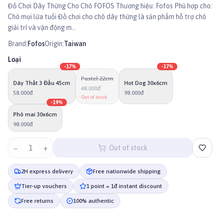
Đồ Chơi Dây Thừng Cho Chó FOFOS Thương hiệu: Fofos Phù hợp cho:
Chó mọi lứa tuổi Đồ chơi cho chó dây thừng là sản phẩm hỗ trợ chó
giải trí và vận động m...
Brand:
Fofos
Origin:
Taiwan
Loại
-
17
%
-
17
%
Pastel 22cm
Dây Thắt 3 Đầu 45cm
Hot Dog 30x6cm
48.000đ
58.000đ
98.000đ
Out of stock
-
19
%
Phô mai 30x6cm
98.000đ
−
1
+
Out of stock
2H express delivery
Free nationwide shipping
Tier-up vouchers
1 point = 1đ instant discount
Free returns
100% authentic