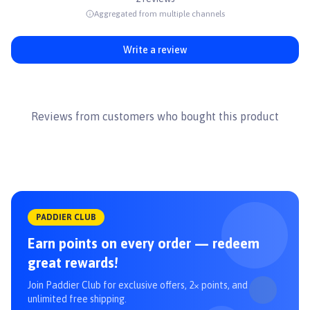
Hot Dog 30x6cm
Aggregated from multiple channels
Phô mai 30x6cm
Hướng dẫn sử dụng
Đưa đồ chơi cho chó cắn gặm hoặc hoặc chơi kéo co
Write a review
Nên giám sát chó trong quá trình chơi để đảm bảo an toàn
Kiểm tra đồ chơi thường xuyên, ngưng sử dụng và that mới khi có
dấu hiệu hư hỏng
👉Xem thêm các sản phẩm khác tại
Paddy.vn
#dochoituongtac #dochoichocho #dochoithucung #fofos #paddy
Reviews from customers who bought this product
PADDIER CLUB
Earn points on every order — redeem
great rewards!
Join Paddier Club for exclusive offers, 2× points, and
unlimited free shipping.