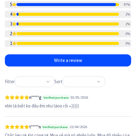
5
97
%
4
2
%
3
2
%
2
0
%
1
0
%
Write a review
Filter
Sort
n*****g
03/05/2026
Verified purchase
nhìn là biết ke đầu êm như làoo rồi =)))))
t*****n
22/04/2026
Verified purchase
Chất liệu:ok Độ cong:ok Mua về mà nó ghiền luôn. Mua đồ nhiều của