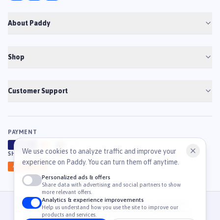
About Paddy
Shop
Customer Support
PAYMENT
VISA
ATM
J
C
B
We use cookies to analyze traffic and improve your
SHIPPING
experience on Paddy. You can turn them off anytime.
GHN
Ahamove
Personalized ads & offers
Share data with advertising and social partners to show
more relevant offers.
Analytics & experience improvements
© 2026 Công Ty Cổ Phần TM & DV Paddy. MST: 0316459054.
Help us understand how you use the site to improve our
36 Mạc Đĩnh Chi, Phường Tân Định, TP. Hồ Chí Minh, Việt Nam
products and services.