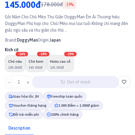
145.000đ
178.000đ
-
19
%
Gối Nằm Cho Chó Mèo Thư Giãn DoggyMan Êm Ái Thương hiệu:
DoggyMan Phù hợp cho: Chó/Mèo mọi lứa tuổi Không chỉ mang đến
giấc ngủ sâu và thư giãn cho thú ...
Brand:
DoggyMan
Origin:
Japan
Kích cỡ
-
16
%
-
19
%
-
19
%
Chó nâu
Chó kem
Hươu cao cổ
145.000đ
145.000đ
145.000đ
−
1
+
Out of stock
Giao hỏa tốc 2H
Freeship toàn quốc
Voucher thăng hạng
1.000 điểm = 1.000đ giảm
Đổi trả miễn phí
100% chính hãng
Description