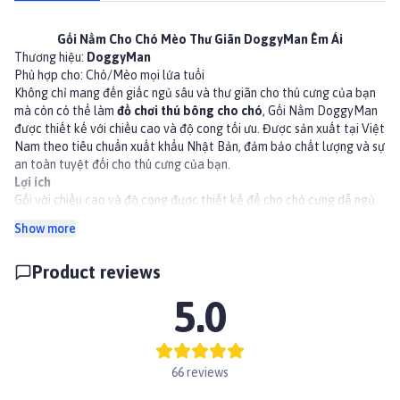
Gối Nằm Cho Chó Mèo Thư Giãn DoggyMan Êm Ái
Thương hiệu:
DoggyMan
Phù hợp cho: Chó/Mèo mọi lứa tuổi
Không chỉ mang đến giấc ngủ sâu và thư giãn cho thú cưng của bạn
mà còn có thể làm
đồ chơi thú bông cho chó
, Gối Nằm DoggyMan
được thiết kế với chiều cao và độ cong tối ưu. Được sản xuất tại Việt
Nam theo tiêu chuẩn xuất khẩu Nhật Bản, đảm bảo chất lượng và sự
an toàn tuyệt đối cho thú cưng của bạn.
Lợi ích
Gối với chiều cao và độ cong được thiết kế để cho chó cưng dễ ngủ.
Dễ dàng giặt với bột giặt thông thường.
Show more
Sản xuất tại Việt Nam theo tiêu chuẩn xuất khẩu Nhật Bản
Thành phần
Product reviews
Chất liệu: Polyester.
Kích thước sản phẩm (mm): W200 x H400 x D150
5.0
Trọng lượng sản phẩm (g): 180
👉Xem thêm các sản phẩm khác tại
Paddy.vn
#phukienchomeo #chamsocchomeo #dochoichomeo #thucung
#petshop #paddypetshop #dochoithucung #dochoichocho
66 reviews
#thunhoibong #thubong #thubongchocho #DoggyMan #goichocho
#goichomeo #goichochomeo