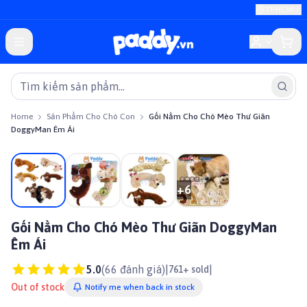
TP.HCM
Home
Sản Phẩm Cho Chó Con
Gối Nằm Cho Chó Mèo Thư Giãn
DoggyMan Êm Ái
On sale
+
6
Gối Nằm Cho Chó Mèo Thư Giãn DoggyMan
Êm Ái
5.0
(
66
đánh giá)
|
|
761+ sold
Out of stock
Notify me when back in stock