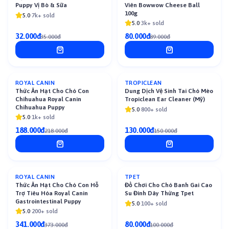
Puppy Vị Bò & Sữa
Viên Bowwow Cheese Ball
100g
5.0
·
7k+ sold
5.0
·
3k+ sold
32.000đ
80.000đ
35.000đ
89.000đ
ROYAL CANIN
TROPICLEAN
-
14
%
-
13
%
Thức Ăn Hạt Cho Chó Con
Dung Dịch Vệ Sinh Tai Chó Mèo
Chihuahua Royal Canin
Tropiclean Ear Cleaner (Mỹ)
Chihuahua Puppy
5.0
·
800+ sold
5.0
·
1k+ sold
188.000đ
130.000đ
218.000đ
150.000đ
ROYAL CANIN
TPET
-
9
%
-
20
%
Thức Ăn Hạt Cho Chó Con Hỗ
Đồ Chơi Cho Chó Banh Gai Cao
Trợ Tiêu Hóa Royal Canin
Su Đính Dây Thừng Tpet
Gastrointestinal Puppy
5.0
·
100+ sold
5.0
·
200+ sold
341.000đ
80.000đ
373.000đ
100.000đ