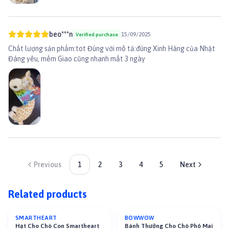
beo***n
15/09/2025
Verified purchase
Chất lượng sản phẩm:tot Đúng với mô tả:đúng Xinh Hàng của Nhật
Đáng yêu, mềm Giao cũng nhanh mất 3 ngày
Previous
1
2
3
4
5
Next
Related products
SMARTHEART
BOWWOW
-
9
%
-
10
%
Hạt Cho Chó Con Smartheart
Bánh Thưởng Cho Chó Phô Mai