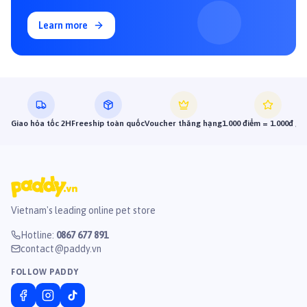
Learn more
Giao hỏa tốc 2H
Freeship toàn quốc
Voucher thăng hạng
1.000 điểm = 1.000đ gi
Vietnam's leading online pet store
Hotline
:
0867 677 891
contact@paddy.vn
FOLLOW PADDY