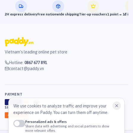
2H express delivery
Free nationwide shipping
Tier-up vouchers
1 point = 1đ in
Vietnam's leading online pet store
Hotline
:
0867 677 891
contact@paddy.vn
PAYMENT
VISA
ATM
J
C
B
We use cookies to analyze traffic and improve your
SHIPPING
experience on Paddy. You can turn them off anytime.
GHN
Ahamove
Personalized ads & offers
Share data with advertising and social partners to show
more relevant offers.