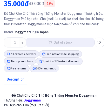
35.000đ
43.000đ
-
19
%
Đồ Chơi Cho Chó Thú Bông Thừng Monster Doggyman Thương hiệu:
Doggyman Phù hợp cho: Chó (mọi lứa tuổi) Đồ chơi cho chó thú bông
thừng Monster Doggyman là một sản phẩm đồ chơi cho thú cưng
được sản xuất bởi thương hiệu Doggyman.
Brand:
DoggyMan
Origin:
Japan
−
1
+
Out of stock
2H express delivery
Free nationwide shipping
Tier-up vouchers
1 point = 1đ instant discount
Free returns
100% authentic
Description
Đồ Chơi Cho Chó Thú Bông Thừng Monster Doggyman
Thương hiệu:
Doggyman
Phù hợp cho: Chó (mọi lứa tuổi)