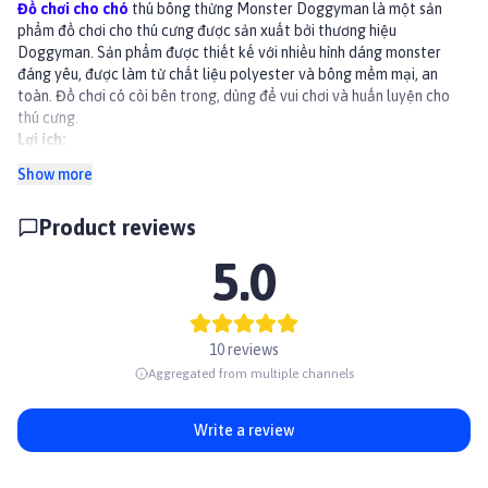
Đồ chơi cho chó
thú bông thừng Monster Doggyman là một sản
phẩm đồ chơi cho thú cưng được sản xuất bởi thương hiệu
Doggyman. Sản phẩm được thiết kế với nhiều hình dáng monster
đáng yêu, được làm từ chất liệu polyester và bông mềm mại, an
toàn. Đ
ồ chơi có còi bên trong, dùng để vui chơi và huấn luyện cho
thú cưng.
Lợi ích:
Giúp thú cưng giải trí, vận động, giảm stress.
Show more
Rèn luyện khả năng săn mồi, đuổi bắt của thú cưng.
Giúp thú cưng rèn luyện khả năng nhai, cắn.
Product reviews
Thành phần
Vải, thừng, bông
5.0
Hướng dẫn sử dụng
Kiểm tra đồ chơi trước khi sử dụng
Chọn kích thước đồ chơi phù hợp
Giám sát thú cưng khi chơi đồ chơi
10 reviews
Khi đồ chơi bị rách, hư hỏng, cần thay thế ngay để tránh thú cưng bị
Aggregated from multiple channels
thương.
👉Xem thêm các sản phẩm khác tại
Paddy.vn
#dochoichocho #treatcho #dochoi #dochoichomeo #phukien
Write a review
#dochoinhoibong #dochoituongtac #dochoigamchocho
#doggyman #dochoidoggyman