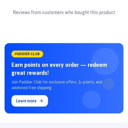
Reviews from customers who bought this product
PADDIER CLUB
Earn points on every order — redeem
great rewards!
Join Paddier Club for exclusive offers, 2× points, and
unlimited free shipping.
Learn more