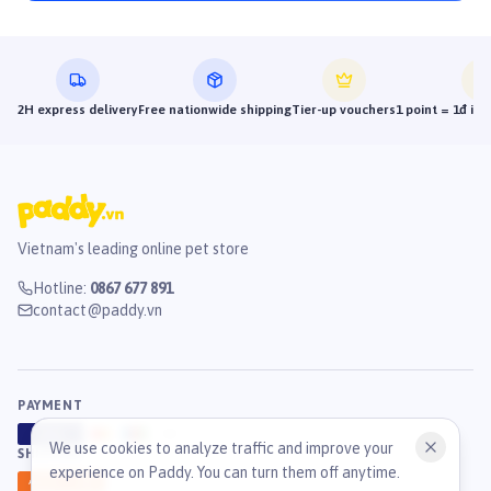
2H express delivery
Free nationwide shipping
Tier-up vouchers
1 point = 1đ in
Vietnam's leading online pet store
Hotline
:
0867 677 891
contact@paddy.vn
PAYMENT
VISA
ATM
J
C
B
We use cookies to analyze traffic and improve your
SHIPPING
experience on Paddy. You can turn them off anytime.
GHN
Ahamove