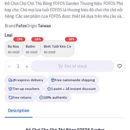
Đồ Chơi Cho Chó Thú Bông FOFOS Garden Thương hiệu: FOFOS Phù
hợp cho: Chó mọi lứa tuổi FOFOS là thương hiệu đồ chơi cho chó nổi
tiếng. Các sản phẩm của FOFOS được thiết kế dựa trên nhu cầu và
sở thích của chó, với mục đích giúp chó vui chơi, giải trí và phát triển
Brand:
Fofos
Origin:
Taiwan
toàn diện.
Loại
-
19
%
-
14
%
-
14
%
Bọ Rùa
Bướm
Bình Tưới Kéo Co
80.000đ
80.000đ
80.000đ
−
1
+
Out of stock
2H express delivery
Free nationwide shipping
Tier-up vouchers
1 point = 1đ instant discount
Free returns
100% authentic
Description