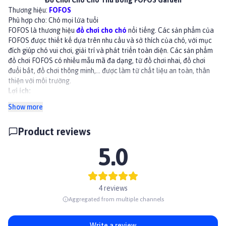
Đồ Chơi Cho Chó Thú Bông FOFOS Garden
Thương hiệu:
FOFOS
Phù hợp cho: Chó mọi lứa tuổi
FOFOS là thương hiệu
đồ chơi cho chó
nổi tiếng. Các sản phẩm của
FOFOS được thiết kế dựa trên nhu cầu và sở thích của chó, với mục
đích giúp chó vui chơi, giải trí và phát triển toàn diện. Các sản phẩm
đồ chơi FOFOS có nhiều mẫu mã đa dạng, từ đồ chơi nhai, đồ chơi
đuổi bắt, đồ chơi thông minh,... được làm từ chất liệu an toàn, thân
thiện với môi trường.
Lợi ích:
Giúp chó vui chơi, giải trí, giảm căng thẳng, mệt mỏi.
Show more
Kích thích mọc răng, nướu, phát triển xương khớp.
Phát triển trí thông minh, khả năng tư duy và giải quyết vấn đề.
Product reviews
Giúp chó vận động, phát triển thể chất.
Giảm nguy cơ chó nghịch phá đồ đạc trong nhà.
5.0
Thành phần
Chất liệu: Vải lông nhung, bông PP
Hướng dẫn sử dụng
Lựa chọn đồ chơi có kích thước phù hợp với thú cưng
4 reviews
Kiểm tra sản phẩm trước khi cho thú cưng chơi
Aggregated from multiple channels
Tránh tiếp xúc với lửa
Không sử dụng với mục đích khác ngoài đồ chơi cho thú cưng
👉Xem thêm các sản phẩm khác tại
Paddy.vn
Write a review