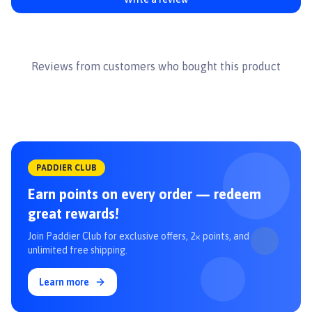
#dochoichocho #dochocho #phukienthucung #chopoodle
#chamsocthucung #phukienchocho #dochoithucung #dochoifofos
#fofos
Reviews from customers who bought this product
PADDIER CLUB
Earn points on every order — redeem
great rewards!
Join Paddier Club for exclusive offers, 2× points, and
unlimited free shipping.
Learn more