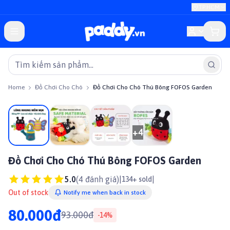
TP.HCM
Home
Đồ Chơi Cho Chó
Đồ Chơi Cho Chó Thú Bông FOFOS Garden
On sale
+
4
Đồ Chơi Cho Chó Thú Bông FOFOS Garden
5.0
(
4
đánh giá)
|
|
134+ sold
Out of stock
Notify me when back in stock
80.000đ
93.000đ
-
14
%