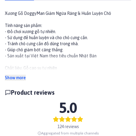
Xương Gỗ DoggyMan Giảm Ngứa Răng & Huấn Luyện Chó
Tính năng sản phẩm:
- Đồ chơi xương gỗ tự nhiên.
- Sử dụng để huấn luyện và cho chó cưng cắn.
- Tránh chó cưng cắn đồ dùng trong nhà.
- Giúp chó giảm bớt căng thẳng.
- Sản xuất tại Việt Nam theo tiêu chuẩn Nhật Bản
Chất liệu: Gỗ cao su tự nhiên
Show more
#dochoichocho #dochoicho #paddypetshop #chamsoccho
#chamsocthucung #xuongchocho #doggyman #giamnguarang
Product reviews
#xuonggo
5.0
124 reviews
Aggregated from multiple channels