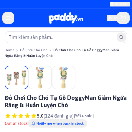
TP.HCM
Home
Đồ Chơi Cho Chó
Đồ Chơi Cho Chó Tạ Gỗ DoggyMan Giảm
Ngứa Răng & Huấn Luyện Chó
On sale
Đồ Chơi Cho Chó Tạ Gỗ DoggyMan Giảm Ngứa
Răng & Huấn Luyện Chó
5.0
(
124
đánh giá)
|
|
569+ sold
Out of stock
Notify me when back in stock