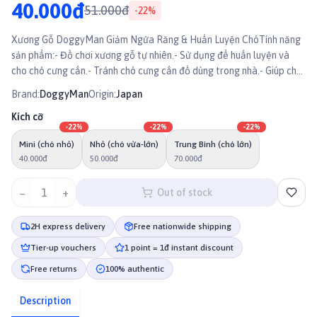
40.000đ
51.000đ
-
22
%
Xương Gỗ DoggyMan Giảm Ngứa Răng & Huấn Luyện ChóTính năng
sản phẩm:- Đồ chơi xương gỗ tự nhiên.- Sử dụng để huấn luyện và
cho chó cưng cắn.- Tránh chó cưng cắn đồ dùng trong nhà.- Giúp chó
giảm bớt căng thẳng.- Sản xuất tại Việt Nam theo tiêu chuẩn Nhật
Brand:
DoggyMan
Origin:
Japan
Bản
Kích cỡ
-
22
%
-
22
%
-
22
%
Mini (chó nhỏ)
Nhỏ (chó vừa-lớn)
Trung Bình (chó lớn)
40.000đ
50.000đ
70.000đ
−
1
+
Out of stock
2H express delivery
Free nationwide shipping
Tier-up vouchers
1 point = 1đ instant discount
Free returns
100% authentic
Description