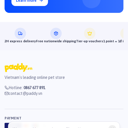
Learn more
2H express delivery
Free nationwide shipping
Tier-up vouchers
1 point = 1đ in
Vietnam's leading online pet store
Hotline
:
0867 677 891
contact@paddy.vn
PAYMENT
VISA
ATM
J
C
B