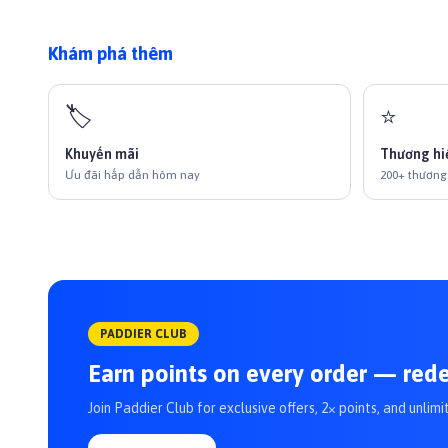
Khám phá thêm
🏷️
⭐
Khuyến mãi
Thương hi
Ưu đãi hấp dẫn hôm nay
200+ thương
PADDIER CLUB
Earn points on every order — red
Join Paddier Club for exclusive offers, 2× points, and unlimi