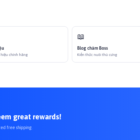
📖
ệu
Blog chăm Boss
 hiệu chính hãng
Kiến thức nuôi thú cưng
eem great rewards!
ted free shipping.