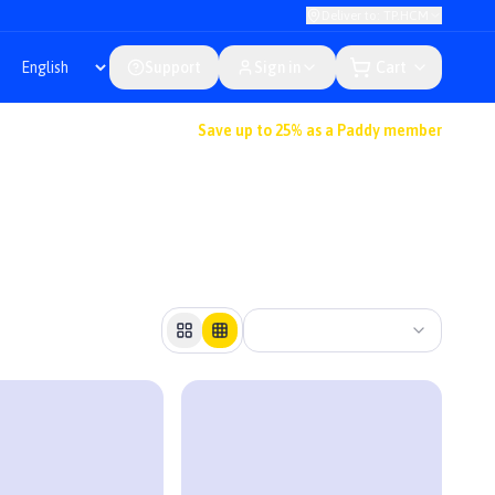
Deliver to: TP.HCM
Support
Sign in
Cart
Save up to 25% as a Paddy member