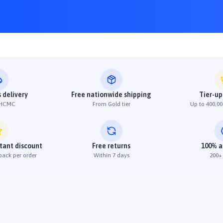
 delivery
Free nationwide shipping
Tier-up
 HCMC
From Gold tier
Up to 400,00
stant discount
Free returns
100% a
back per order
Within 7 days
200+