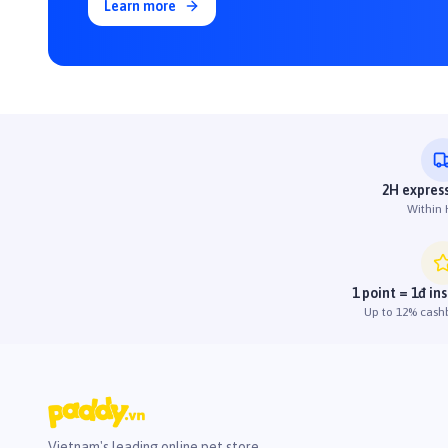
Learn more
2H express
Within
1 point = 1đ in
Up to 12% cash
Vietnam's leading online pet store