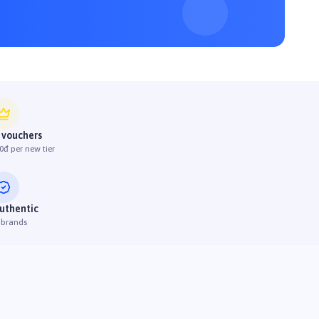
 vouchers
0đ per new tier
uthentic
 brands