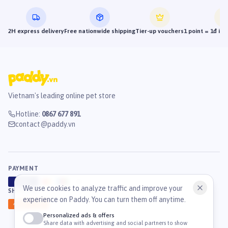
2H express delivery
Free nationwide shipping
Tier-up vouchers
1 point = 1đ in
Vietnam's leading online pet store
Hotline
:
0867 677 891
contact@paddy.vn
PAYMENT
VISA
ATM
J
C
B
We use cookies to analyze traffic and improve your
SHIPPING
experience on Paddy. You can turn them off anytime.
GHN
Ahamove
Personalized ads & offers
Share data with advertising and social partners to show