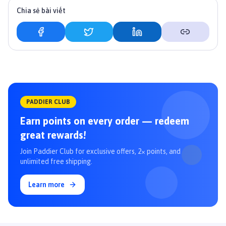
Chia sẻ bài viết
PADDIER CLUB
Earn points on every order — redeem
great rewards!
Join Paddier Club for exclusive offers, 2× points, and
unlimited free shipping.
Learn more