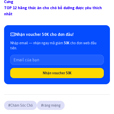
Cưng
TOP 12 hãng thức ăn cho chó bổ dưỡng được yêu thích
nhất
Nhận voucher 50K cho đơn đầu!
Nhập email — nhận ngay mã giảm
50K
cho đơn web đầu
tiên.
Nhận voucher 50K
#
Chăm Sóc Chó
#
răng miệng