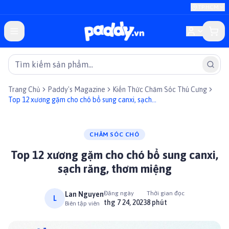
TP.HCM
Trang Chủ
Paddy's Magazine
Kiến Thức Chăm Sóc Thú Cưng
Top 12 xương gặm cho chó bổ sung canxi, sạch
răng, thơm miệng
CHĂM SÓC CHÓ
Top 12 xương gặm cho chó bổ sung canxi,
sạch răng, thơm miệng
Đăng ngày
Thời gian đọc
Lan Nguyen
L
thg 7 24, 2023
8 phút
Biên tập viên