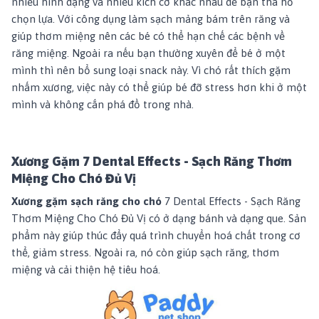
nhiều hình dạng và nhiều kích cỡ khác nhau để bạn tha hồ
chọn lựa. Với công dụng làm sạch mảng bám trên răng và
giúp thơm miệng nên các bé có thể hạn chế các bệnh về
răng miệng. Ngoài ra nếu bạn thường xuyên để bé ở một
mình thì nên bổ sung loại snack này. Vì chó rất thích gặm
nhấm xương, việc này có thể giúp bé đỡ stress hơn khi ở một
mình và không cắn phá đồ trong nhà.
Xương Gặm 7 Dental Effects - Sạch Răng Thơm
Miệng Cho Chó Đủ Vị
Xương gặm sạch răng cho chó
7 Dental Effects - Sạch Răng
Thơm Miệng Cho Chó Đủ Vị
có ở dạng bánh và dạng que. Sản
phẩm này giúp thúc đẩy quá trình chuyển hoá chất trong cơ
thể, giảm stress. Ngoài ra, nó còn giúp sạch răng, thơm
miệng và cải thiện hệ tiêu hoá.