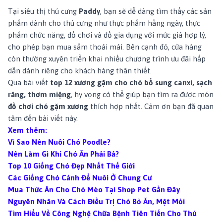
Tại siêu thị thú cưng
Paddy
, bạn sẽ dễ dàng tìm thấy các sản
phẩm dành cho thú cưng như thực phẩm hằng ngày, thực
phẩm chức năng, đồ chơi và đồ gia dụng với mức giá hợp lý,
cho phép bạn mua sắm thoải mái. Bên cạnh đó, cửa hàng
còn thường xuyên triển khai nhiều chương trình ưu đãi hấp
dẫn dành riêng cho khách hàng thân thiết.
Qua bài viết
top 12 xương gặm cho chó bổ sung canxi, sạch
răng, thơm miệng
, hy vọng
có thể giúp bạn tìm ra được món
đồ chơi chó gặm xương
thích hợp nhất.
Cảm ơn bạn đã quan
tâm đến bài viết này.
Xem thêm:
Vì Sao Nên Nuôi Chó Poodle?
Nên Làm Gì Khi Chó Ăn Phải Bả?
Top 10 Giống Chó Đẹp Nhất Thế Giới
Các Giống Chó Cảnh Để Nuôi Ở Chung Cư
Mua Thức Ăn Cho Chó Mèo Tại Shop Pet Gần Đây
Nguyên Nhân Và Cách Điều Trị Chó Bỏ Ăn, Mệt Mỏi
Tìm Hiểu Về Công Nghệ Chữa Bệnh Tiên Tiến Cho Thú