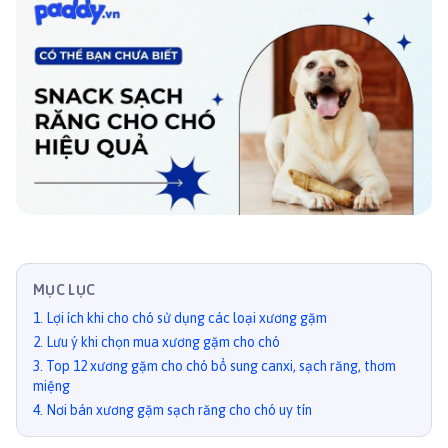
MỤC LỤC
1
.
Lợi ích khi cho chó sử dụng các loại xương gặm
2
.
Lưu ý khi chọn mua xương gặm cho chó
3
.
Top 12 xương gặm cho chó bổ sung canxi, sạch răng, thơm
miệng
4
.
Nơi bán xương gặm sạch răng cho chó uy tín