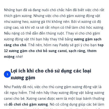
Những bạn đã và đang nuôi chó chắc hẳn đã biết việc chó rất
thích gặm xương. Nhưng việc cho chó gặm xương động vật
như xương heo, xương gà thì không nên. Bởi vì xương có độ
cứng cao, và khi vỡ ra sẽ rất nhọn có thể làm chó hóc xương.
Nếu nặng có thể dẫn đến thủng ruột. Thay vì cho chó gặm
xương động vật thì bạn hãy thay thế bằng
xương gặm sạch
răng cho chó
. Thế nên, hôm nay Paddy sẽ gợi ý cho bạn
top
12 xương gặm cho chó bổ sung canxi, sạch răng, thơm
miệng
nhé!
Lợi ích khi cho chó sử dụng các loại
xương gặm
Như
Paddy
đã nói, việc cho thú cưng gặm xương động vật là
rất nguy hiểm. Thế nên hãy thay xương động vật bằng xương
canxi cho bé. Xương canxi được xem là một loại bánh thưởng
và
đồ chơi chó gặm xương
. Nó có công dụng giúp các bé làm