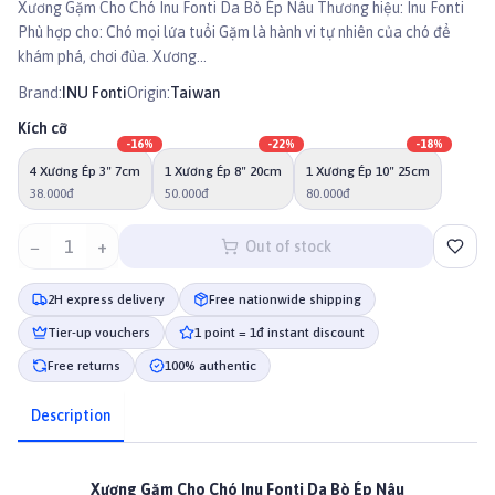
Xương Gặm Cho Chó Inu Fonti Da Bò Ép Nâu Thương hiệu: Inu Fonti
Phù hợp cho: Chó mọi lứa tuổi Gặm là hành vi tự nhiên của chó để
khám phá, chơi đùa. Xương...
Brand:
INU Fonti
Origin:
Taiwan
Kích cỡ
-
16
%
-
22
%
-
18
%
4 Xương Ép 3" 7cm
1 Xương Ép 8" 20cm
1 Xương Ép 10" 25cm
38.000đ
50.000đ
80.000đ
−
1
+
Out of stock
2H express delivery
Free nationwide shipping
Tier-up vouchers
1 point = 1đ instant discount
Free returns
100% authentic
Description
Xương Gặm Cho Chó Inu Fonti Da Bò Ép Nâu