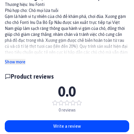
Thương hiệu: Inu Fonti
Phù hợp cho: Chó mọi lứa tuổi
Gặm là hành vi tự nhiên của chó để khám phá, chơi đùa.
Xương gặm
cho chó Fonti Inu Da Bò Ép Nâu được sản xuất trực tiếp tại Việt
Nam
giúp làm sạch răng thông qua hành vi gặm của chó, đồng thời
giúp chó giảm căng thẳng, nhàm chán và tránh việc chó cưng cắn
phá đồ đạc trong nhà. Xương gặm được chế biến hoàn toàn từ rau
củ và có tỉ lệ thịt tươi cao (lên đến 20%). Quy trình sản xuất hiện đại
theo tiêu chuẩn quốc tế nên cực kì hấp dẫn các chú chó mà vẫn đảm
bảo sức khỏe khi sử dụng.
Show more
Lợi ích:
Không sử dụng da và không chứa chất bảo quản.
Product reviews
Tạo nên hương vị thơm ngon, bổ dưỡng. Hàm lượng Protein cao và ít
chất béo giúp cho cún cưng phát triển toàn diện.
0.0
Xương dinh dưỡng cho chó giúp làm sạch răng, loại bỏ 99% những
mảng cao răng cứng đầu.
Thúc đẩy hệ tiêu hóa, tránh những bệnh về đường ruột.
Làm giảm mùi hôi miệng cho thú cưng.
0 reviews
Thành phần
Thành phần: Có thành phần từ ức gà tươi, bột gạo, bột bắp, dầu
thực vật, Vitamin B1, B2, B6, B12, Vitamin E
Write a review
Hướng dẫn sử dụng