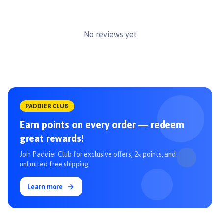
Chỉ cho ăn như thức ăn nhẹ.
Khẩu phần mỗi ngày có thể điều chỉnh tùy thuộc vào độ tuổi, cân
nặng và mức độ hoạt động của chó.
Dùng trực tiếp, không cho vào lò vi sóng.
No reviews yet
Luôn cung cấp nước uống cho bé.
#dochoichocho #dochocho #xuonggam #chopoodle
#xuonggaminufonti #xuonggamchocho #dochoicho
#xuonggamdabo #inufonti
PADDIER CLUB
Earn points on every order — redeem
great rewards!
Join Paddier Club for exclusive offers, 2× points, and
unlimited free shipping.
Learn more