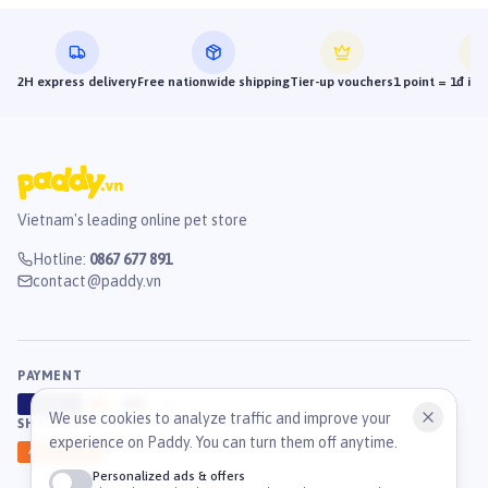
2H express delivery
Free nationwide shipping
Tier-up vouchers
1 point = 1đ in
Vietnam's leading online pet store
Hotline
:
0867 677 891
contact@paddy.vn
PAYMENT
VISA
ATM
J
C
B
We use cookies to analyze traffic and improve your
SHIPPING
experience on Paddy. You can turn them off anytime.
GHN
Ahamove
Personalized ads & offers