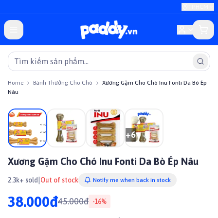
TP.HCM
Home
Bánh Thưởng Cho Chó
Xương Gặm Cho Chó Inu Fonti Da Bò Ép
Nâu
On sale
+
6
Xương Gặm Cho Chó Inu Fonti Da Bò Ép Nâu
|
2.3k+ sold
Out of stock
Notify me when back in stock
38.000đ
45.000đ
-
16
%