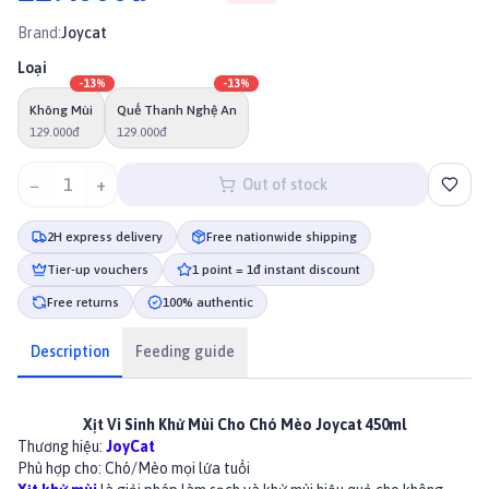
Brand:
Joycat
Loại
-
13
%
-
13
%
Không Mùi
Quế Thanh Nghệ An
129.000đ
129.000đ
−
1
+
Out of stock
2H express delivery
Free nationwide shipping
Tier-up vouchers
1 point = 1đ instant discount
Free returns
100% authentic
Description
Feeding guide
Xịt Vi Sinh Khử Mùi Cho Chó Mèo Joycat 450ml
Thương hiệu:
JoyCat
Phù hợp cho: Chó/Mèo mọi lứa tuổi