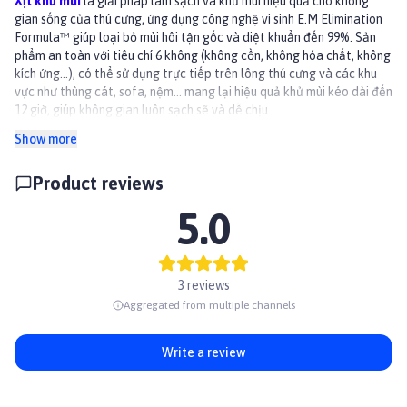
Xịt khử mùi
là giải pháp làm sạch và khử mùi hiệu quả cho không
gian sống của thú cưng, ứng dụng công nghệ vi sinh E.M Elimination
Formula™ giúp loại bỏ mùi hôi tận gốc và diệt khuẩn đến 99%. Sản
phẩm an toàn với tiêu chí 6 không (không cồn, không hóa chất, không
kích ứng…), có thể sử dụng trực tiếp trên lông thú cưng và các khu
vực như thùng cát, sofa, nệm… mang lại hiệu quả khử mùi kéo dài đến
12 giờ, giúp không gian luôn sạch sẽ và dễ chịu.
Lợi ích
Show more
Khử sạch mùi ngay lập tức
Diệt khuẩn, nấm mốc đến 99%
Product reviews
Hiệu quả kéo dài đến 12 giờ
An toàn, thân thiện với sức khỏe của bạn và thú cưng
5.0
👉 Xem thêm sản phẩm khác tại
Paddy.vn
#vesinhthucung #khukhuan #chamsocthucung #vesinhchothucung
#xitkhuanmeo #joycat
3 reviews
Aggregated from multiple channels
Write a review