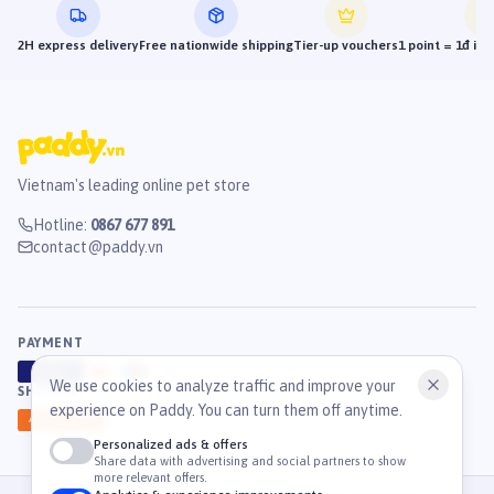
2H express delivery
Free nationwide shipping
Tier-up vouchers
1 point = 1đ in
Vietnam's leading online pet store
Hotline
:
0867 677 891
contact@paddy.vn
PAYMENT
VISA
ATM
J
C
B
We use cookies to analyze traffic and improve your
SHIPPING
experience on Paddy. You can turn them off anytime.
GHN
Ahamove
Personalized ads & offers
Share data with advertising and social partners to show
more relevant offers.