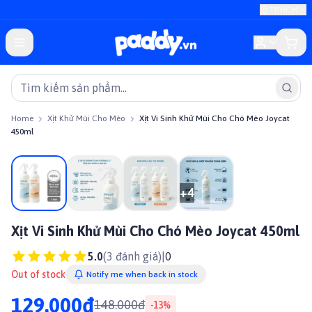
TP.HCM
Home
Xịt Khử Mùi Cho Mèo
Xịt Vi Sinh Khử Mùi Cho Chó Mèo Joycat
450ml
On sale
+
4
Xịt Vi Sinh Khử Mùi Cho Chó Mèo Joycat 450ml
5.0
(
3
đánh giá)
|
0
Out of stock
Notify me when back in stock
129.000đ
148.000đ
-
13
%