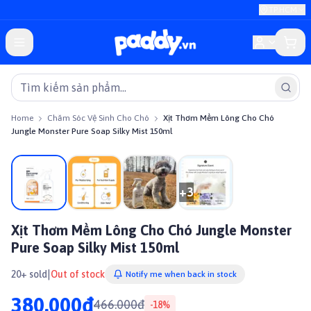
TP.HCM
Home
Chăm Sóc Vệ Sinh Cho Chó
Xịt Thơm Mềm Lông Cho Chó
Jungle Monster Pure Soap Silky Mist 150ml
On sale
+
3
Xịt Thơm Mềm Lông Cho Chó Jungle Monster
Pure Soap Silky Mist 150ml
|
20+ sold
Out of stock
Notify me when back in stock
380.000đ
466.000đ
-
18
%