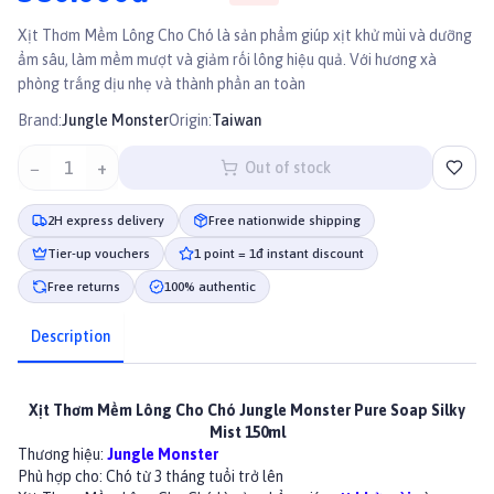
Xịt Thơm Mềm Lông Cho Chó là sản phẩm giúp xịt khử mùi và dưỡng
ẩm sâu, làm mềm mượt và giảm rối lông hiệu quả. Với hương xà
phòng trắng dịu nhẹ và thành phần an toàn
Brand:
Jungle Monster
Origin:
Taiwan
−
1
+
Out of stock
2H express delivery
Free nationwide shipping
Tier-up vouchers
1 point = 1đ instant discount
Free returns
100% authentic
Description
Xịt Thơm Mềm Lông Cho Chó Jungle Monster Pure Soap Silky
Mist 150ml
Thương hiệu:
Jungle Monster
Phù hợp cho: Chó từ 3 tháng tuổi trở lên