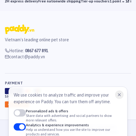
2H express delivery
Free nationwide shipping
Tier-up vouchers
1 point = 1đ in
Vietnam's leading online pet store
Hotline
:
0867 677 891
contact@paddy.vn
PAYMENT
VISA
ATM
J
C
B
We use cookies to analyze traffic and improve your
SHIPPING
experience on Paddy. You can turn them off anytime.
GHN
Ahamove
Personalized ads & offers
Share data with advertising and social partners to show
more relevant offers.
Analytics & experience improvements
© 2026 Công Ty Cổ Phần TM & DV Paddy. MST: 0316459054.
Help us understand how you use the site to improve our
36 Mạc Đĩnh Chi, Phường Tân Định, TP. Hồ Chí Minh, Việt Nam
products and services.