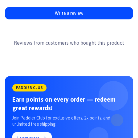
protein thực vật, lúa mì, protein động vật, gạo, củ cải đường, khoáng
chất, dầu cá, dầu đậu nành, men, fructo-oligo-sacarit.
Write a review
Phụ gia dinh dưỡng: Vitamin A, Vitamin D3, E1 (Sắt), E2 (I ốt), E4
(Đồng), E5 (Mangan), E6 (Kẽm), E8 (Selen), L-Carnitine - Chất chống
oxi hóa. - L.I.P.: Protein có độ tiêu hóa cao.
👉 Xem thêm sản phẩm khác tại
Paddy.vn
#royalcanin #royalcaninminiadult #paddypetshop
Reviews from customers who bought this product
PADDIER CLUB
Earn points on every order — redeem
great rewards!
Join Paddier Club for exclusive offers, 2× points, and
unlimited free shipping.