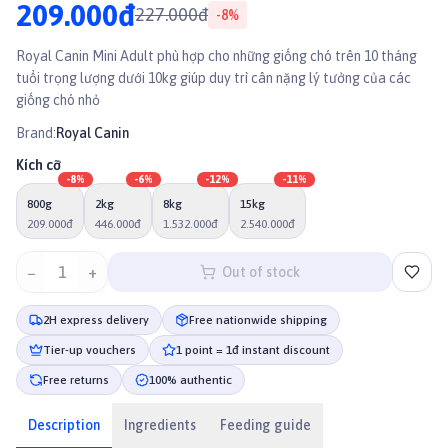
209.000đ
227.000đ
-
8
%
Royal Canin Mini Adult phù hợp cho những giống chó trên 10 tháng
tuổi trọng lượng dưới 10kg giúp duy trì cân nặng lý tưởng của các
giống chó nhỏ
Brand:
Royal Canin
Kích cỡ
-
8
%
-
6
%
-
12
%
-
11
%
800g
2kg
8kg
15kg
209.000đ
446.000đ
1.532.000đ
2.540.000đ
−
1
+
Out of stock
2H express delivery
Free nationwide shipping
Tier-up vouchers
1 point = 1đ instant discount
Free returns
100% authentic
Description
Ingredients
Feeding guide