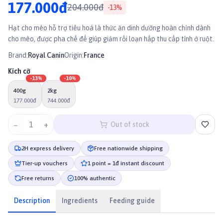
177.000đ
204.000đ
-
13
%
Hạt cho mèo hỗ trợ tiêu hoá là thức ăn dinh dưỡng hoàn chỉnh dành
cho mèo, được pha chế để giúp giảm rối loạn hấp thu cấp tính ở ruột.
Brand:
Royal Canin
Origin:
France
Kích cỡ
-
13
%
-
10
%
400g
2kg
177.000đ
744.000đ
−
1
+
Out of stock
2H express delivery
Free nationwide shipping
Tier-up vouchers
1 point = 1đ instant discount
Free returns
100% authentic
Description
Ingredients
Feeding guide