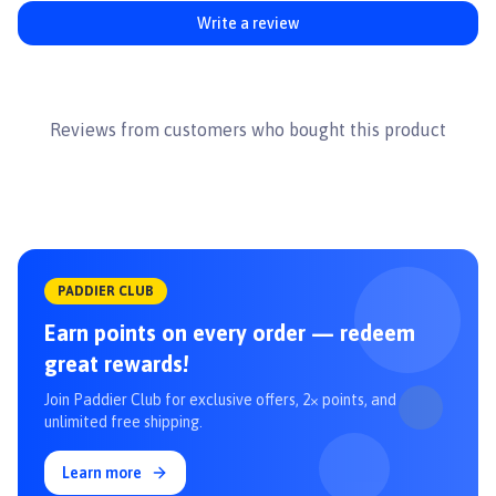
đường ruột yêu cầu phải kiểm soát dinh dưỡng ít nhất 3 tuần. Đối với
Write a review
những chú mèo mắc chứng mãn tính nên duy trì sử dụng chế độ ăn
Royal Canin Gastrointestinal suốt đời.
Khẩu phần ăn trong bảng hướng dẫn bên dưới nên chia thành nhiều
bữa nhỏ trong ngày. Sản phẩm này có thể dụng cho mèo con.
Reviews from customers who bought this product
Sử dụng kết hợp với Thức ăn ướt Royal Canin Gastrointestinal để
đạt được kết quả tốt hơn.
👉 Xem thêm sản phẩm khác tại
Paddy.vn
#thucankhochomeo #chamsocthucung #thucankho #hatchomeo
#royalcanin
PADDIER CLUB
Earn points on every order — redeem
great rewards!
Join Paddier Club for exclusive offers, 2× points, and
unlimited free shipping.
Learn more