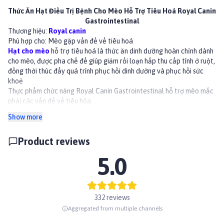
Thức Ăn Hạt Điều Trị Bệnh Cho Mèo Hỗ Trợ Tiêu Hoá Royal Canin
Gastrointestinal
Thương hiệu:
Royal canin
Phù hợp cho: Mèo gặp vấn đề về tiêu hoá
Hạt cho mèo
hỗ trợ tiêu hoá là thức ăn dinh dưỡng hoàn chỉnh dành
cho mèo, được pha chế để giúp giảm rối loạn hấp thu cấp tính ở ruột,
đồng thời thúc đẩy quá trình phục hồi dinh dưỡng và phục hồi sức
khoẻ
Thực phẩm chức năng Royal Canin Gastrointestinal hỗ trợ mèo mắc
phải các vấn đề về tiêu hóa.
Lợi ích
Show more
Hỗ trợ tiêu hoá
Năng lượng cao
Product reviews
Độ thơm ngon rất cao để tránh làm mèo giảm cảm giác thèm ăn
Thành phần
5.0
Phụ phẩm gia cầm (thịt gà, bột ngô, hỗn hợp tinh bột ngô), dầu
hướng dương tinh chế, dầu cá, khoáng chất, bột cellulose
Sử dụng sản phẩm khi có chỉ định của Bác Sĩ Thú Y / Đọc kỹ hướng
dẫn trước khi sử dụng.
332 reviews
Aggregated from multiple channels
KHUYẾN CÁO
Trong trường hợp mèo mắc chứng đường ruột cấp tính, để cải thiện