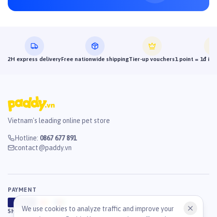
2H express delivery
Free nationwide shipping
Tier-up vouchers
1 point = 1đ in
Vietnam's leading online pet store
Hotline
:
0867 677 891
contact@paddy.vn
PAYMENT
VISA
ATM
J
C
B
We use cookies to analyze traffic and improve your
SHIPPING