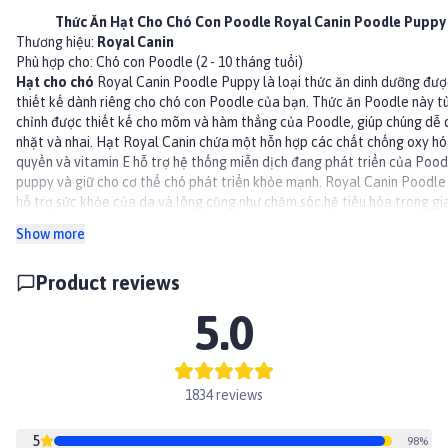
Thức Ăn Hạt Cho Chó Con Poodle Royal Canin Poodle Puppy
Thương hiệu:
Royal Canin
Phù hợp cho: Chó con Poodle (2 - 10 tháng tuổi)
Hạt cho chó
Royal Canin
Poodle Puppy
là loại
thức ăn
dinh dưỡng đượ
thiết kế dành riêng cho chó con Poodle của bạn.
Thức ăn Poodle
này t
chỉnh được thiết kế cho mõm và hàm thẳng của
Poodle
, giúp chúng dễ
nhặt và nhai.
Hạt Royal Canin
chứa một hỗn hợp các chất chống oxy hó
quyền và vitamin E hỗ trợ hệ thống miễn dịch đang phát triển của Pood
puppy và giữ cho cơ thể chó phát triển khỏe mạnh.
Royal Canin Poodle
hỗ trợ sức khỏe của da và lông cũng như chăm sóc hệ tiêu hóa trong gia
đoạn chó con của Poodle.
Khi Poodle của bạn hơn 10 tháng tuổi, hãy c
Show more
sang các loại
hạt cho Poodle
khác của Royal Canin để có đầy đủ dinh 
cho những năm trường thành tiếp theo.
Product reviews
Lợi ích:
GIÚP CHÓ PHÁT TRIỂN KHỎE MẠNH: Một phức hợp chất chống oxy hó
5.0
quyền, bao gồm vitamin E, giúp hỗ trợ sự phát triển của hệ thống miễn 
chó con.
TỐT CHO DA VÀ LÔNG: EPA và DHA từ dầu cá giúp thúc đẩy làn da và
lông khỏe mạnh giúp nuôi dưỡng bộ lông xoăn đang phát triển của chó 
1834 reviews
HỖ TRỢ TIÊU HÓA: Hỗ trợ tiêu hóa khỏe mạnh ở chó con và thúc đẩy c
lượng phân tối ưu với protein và prebiotic chất lượng cao.
5
HÌNH DÁNG KIBBLE CHUYÊN DỤNG: Thiết kế kibble độc đáo giúp Poo
98
%