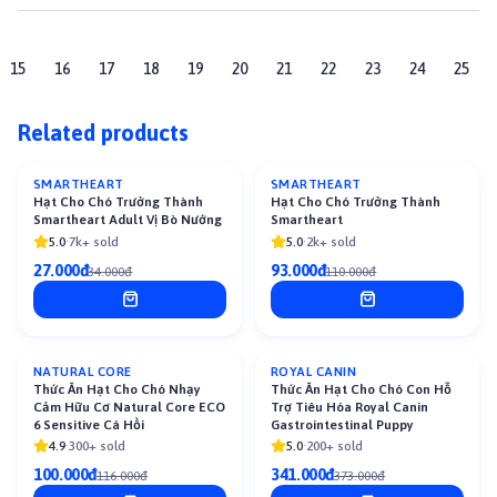
15
16
17
18
19
20
21
22
23
24
25
Related products
SMARTHEART
SMARTHEART
-
21
%
-
15
%
Hạt Cho Chó Trưởng Thành
Hạt Cho Chó Trưởng Thành
Smartheart Adult Vị Bò Nướng
Smartheart
5.0
·
7k+ sold
5.0
·
2k+ sold
27.000đ
93.000đ
34.000đ
110.000đ
NATURAL CORE
ROYAL CANIN
-
14
%
-
9
%
Thức Ăn Hạt Cho Chó Nhạy
Thức Ăn Hạt Cho Chó Con Hỗ
Cảm Hữu Cơ Natural Core ECO
Trợ Tiêu Hóa Royal Canin
6 Sensitive Cá Hồi
Gastrointestinal Puppy
4.9
·
300+ sold
5.0
·
200+ sold
100.000đ
341.000đ
116.000đ
373.000đ