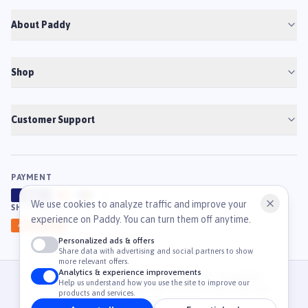
About Paddy
Shop
Customer Support
PAYMENT
VISA
ATM
J
C
B
We use cookies to analyze traffic and improve your
SHIPPING
experience on Paddy. You can turn them off anytime.
GHN
Ahamove
Personalized ads & offers
Share data with advertising and social partners to show
more relevant offers.
Analytics & experience improvements
© 2026 Công Ty Cổ Phần TM & DV Paddy. MST: 0316459054.
Help us understand how you use the site to improve our
36 Mạc Đĩnh Chi, Phường Tân Định, TP. Hồ Chí Minh, Việt Nam
products and services.