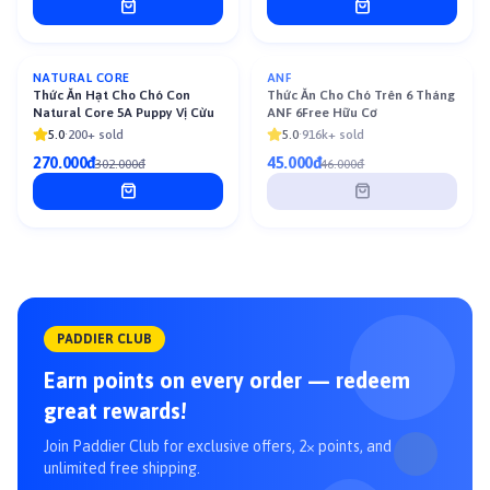
Sold out
NATURAL CORE
ANF
-
11
%
Thức Ăn Hạt Cho Chó Con
Thức Ăn Cho Chó Trên 6 Tháng
Natural Core 5A Puppy Vị Cừu
ANF 6Free Hữu Cơ
5.0
·
200+ sold
5.0
·
916k+ sold
270.000đ
45.000đ
302.000đ
46.000đ
PADDIER CLUB
Earn points on every order — redeem
great rewards!
Join Paddier Club for exclusive offers, 2× points, and
unlimited free shipping.