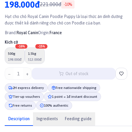
198.000đ
221.000đ
-
10
%
Hạt cho chó Royal Canin Poodle Puppy là loại thức ăn dinh dưỡng
được thiết kế dành riêng cho chó con Poodle của bạn.
Brand:
Royal Canin
Origin:
France
Kích cỡ
-
10
%
-
15
%
500g
1.5kg
198.000đ
513.000đ
−
1
+
Out of stock
2H express delivery
Free nationwide shipping
Tier-up vouchers
1 point = 1đ instant discount
Free returns
100% authentic
Description
Ingredients
Feeding guide