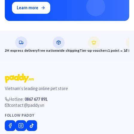
Learn more
2H express delivery
Free nationwide shipping
Tier-up vouchers
1 point = 1đ in
Vietnam's leading online pet store
Hotline
:
0867 677 891
contact@paddy.vn
FOLLOW PADDY