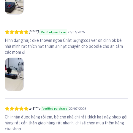
5 Tháng
3/4 Cốc (76 g)
1+1/4 Cốc (127 g)
2+1/8 Cốc (213 g)
6 Tháng
5/8 Cốc (69 g)
1+1/4 Cốc (126 g)
2+1/8 Cốc (213 g)
7 Tháng
5/8 Cốc (62 g)
1+1/8 Cốc (114 g)
1+7/8 Cốc (192 g)
8 Tháng
1/2 Cốc (54 g)
1 Cốc (102 g)
1+3/4 Cốc (172 g)
9 Tháng
1/2 Cốc (54 g)
7/8 Cốc (91 g)
1+1/2 Cốc (154 g)
l*****7
22/07/2026
Verified purchase
Hình dạng:hajt oke thowm ngon Chất lượng:cos ver on dinh ok bé
👉 Xem thêm sản phẩm khác tại
Paddy.vn
nhà mình rất thích hạt thơm ăn hạt chuyên cho poodle cho an tâm
#thucanchocho #thucanpoodle #hatroyalcanin #royalcanin
các mom ơi
#royalcaninpoodle #poodle #poodlepuppy #hatchopoodle
wrl***v
22/07/2026
Verified purchase
Chị nhận được hàng rồi em, bé chó nhà chị rất thích hạt này, shop gói
hàng rất cẩn thận giao hàng rất nhanh, chị sẽ chọn mua thêm hàng
của shop