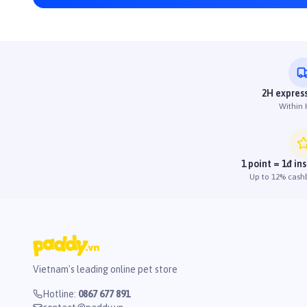
2H express
Within
1 point = 1đ in
Up to 12% cash
Vietnam's leading online pet store
Hotline
:
0867 677 891