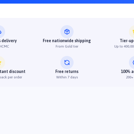
 delivery
Free nationwide shipping
Tier-up
 HCMC
From Gold tier
Up to 400,00
stant discount
Free returns
100% a
back per order
Within 7 days
200+