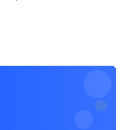
#banhthuongkellycos