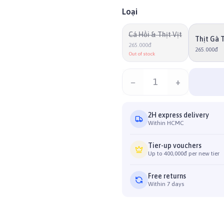
Loại
Cá Hồi & Thịt Vịt
Thịt Gà 
265.000đ
265.000đ
Out of stock
−
1
+
2H express delivery
Within HCMC
Tier-up vouchers
Up to 400,000đ per new tier
Free returns
Within 7 days