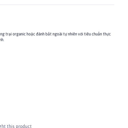
ng trại organic hoặc đánh bắt ngoài tự nhiên với tiêu chuẩn thực
nh.
 xoăn, hạt hướng dương, táo be, hạt bí ngô, quả việt quất, vitamin và
ht this product