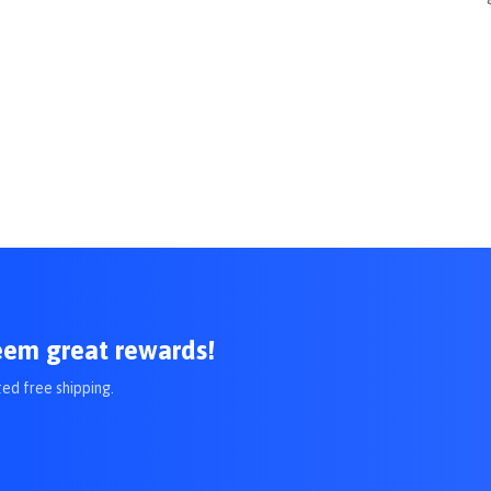
nhthuongchomeo #anvatchocho #doanchocho #thucanchocho #kellycos 
eem great rewards!
ted free shipping.