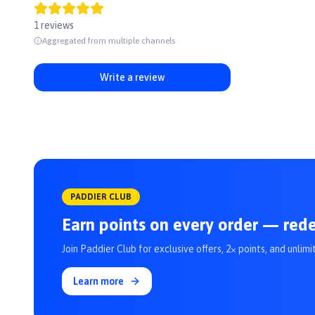
#snackchocho #treatcho #banhthuong #banhthuongchocho #ba
1 reviews
Aggregated from multiple channels
Write a review
PADDIER CLUB
Earn points on every order — red
Join Paddier Club for exclusive offers, 2× points, and unlimi
Learn more