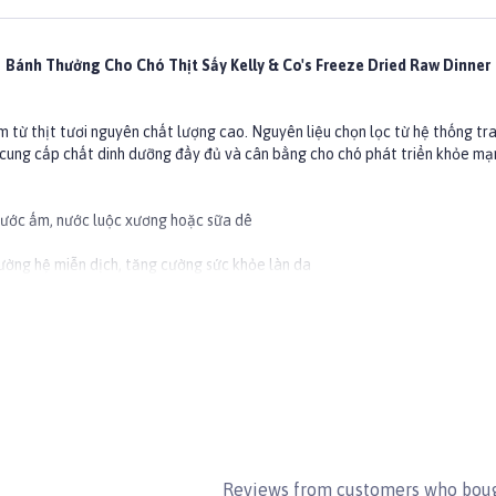
Bánh Thưởng Cho Chó Thịt Sấy Kelly & Co's Freeze Dried Raw Dinner
m từ thịt tươi nguyên chất lượng cao. Nguyên liệu chọn lọc từ hệ thống tra
cung cấp chất dinh dưỡng đầy đủ và cân bằng cho chó phát triển khỏe mạ
nước ấm, nước luộc xương hoặc sữa dê
cường hệ miễn dịch, tăng cường sức khỏe làn da
n, bí ngô, đu đủ, cà rốt, rau bina, bắp cải tím, dừa, táo, bông cải xanh, cải
h xa tầm tay trẻ em.
Reviews from customers who boug