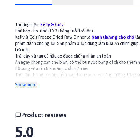
Thương hiệu:
Kelly & Co's
Phù hợp cho: Chó (từ 3 tháng tuổi trở lên)
Kelly & Co's Freeze Dried Raw Dinner là
bánh thưởng cho chó
là
phẩm dành cho người. Sản phẩm được dùng làm bữa ăn chính giúp 
Lợi ích:
Trái cây và rau củ hữu cơ được chứng nhân an toàn
Ăn ngay không cần chế biến, có thể bù nước bằng cách cho thêm 
Bổ sung vitamin & khoáng chất tự nhiên
Thức ăn thỏ hỗ trợ tiêu hóa, cải thiện sức khỏe răng miệng, tăng 
Không chứa gluten và ngũ cốc để giảm nguy cơ dị ứng
Show more
100% dinh dưỡng hoàn chỉnh & cân bằng
Thành phần
Thịt gà và xương xay, mề gà, gan gà, cá hồi, vịt, khoai lang, bột sắ
khoáng chất
Hướng dẫn sử dụng
Product reviews
Sau khi mở nắp nên đậy kín và bảo quản trong tủ lạnh
Bảo quản ở nơi không có côn trùng, tránh ánh sáng trực tiếp, trán
5.0
Khi cho chó con ăn, nên chia nhỏ sản phẩm ra và cho ăn.
👉Xem thêm các sản phẩm khác tại
Paddy.vn