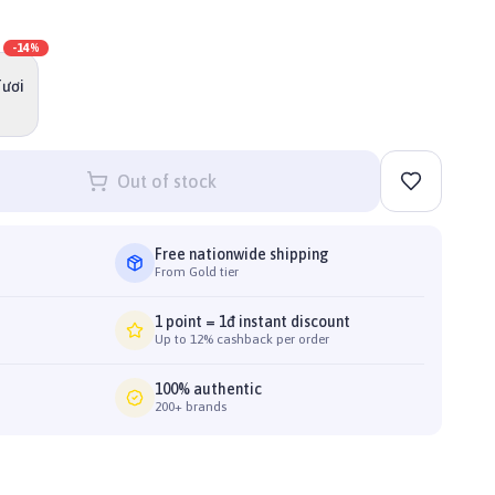
-
14
%
Tươi
Out of stock
Free nationwide shipping
From Gold tier
1 point = 1đ instant discount
Up to 12% cashback per order
100% authentic
200+ brands