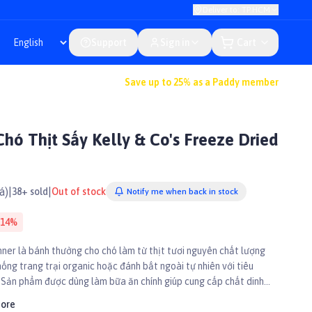
Deliver to: TP.HCM
Support
Sign in
Cart
Save up to 25% as a Paddy member
ó Thịt Sấy Kelly & Co's Freeze Dried
á)
|
|
38+ sold
Out of stock
Notify me when back in stock
14
%
nner là bánh thưởng cho chó làm từ thịt tươi nguyên chất lượng
hống trang trại organic hoặc đánh bắt ngoài tự nhiên với tiêu
 Sản phẩm được dùng làm bữa ăn chính giúp cung cấp chất dinh
ó phát triển khỏe mạnh.
pore