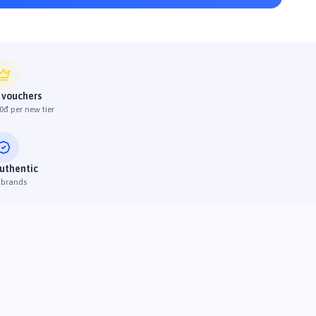
 vouchers
0đ per new tier
uthentic
 brands