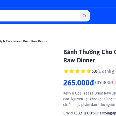
y & Co's Freeze Dried Raw Dinner
Bánh Thưởng Cho Ch
Raw Dinner
5.0
(
1
đánh gi
265.000đ
309.000đ
-
Kelly & Co's Freeze Dried Raw Di
cao. Nguyên liệu chọn lọc từ hệ t
chuẩn thực phẩm dành cho người.
dưỡng đầy đủ và cân bằng cho ch
Brand:
KELLY & CO'S
Origin:
Singa