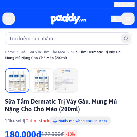
TP.HCM
Home
Dầu Gội Sữa Tắm Cho Mèo
Sữa Tắm Dermatic Trị Vảy Gàu,
Mưng Mủ Nặng Cho Chó Mèo (200ml)
On sale
Sữa Tắm Dermatic Trị Vảy Gàu, Mưng Mủ
Nặng Cho Chó Mèo (200ml)
|
1.1k+ sold
Out of stock
Notify me when back in stock
180.000đ
199.000đ
-
10
%