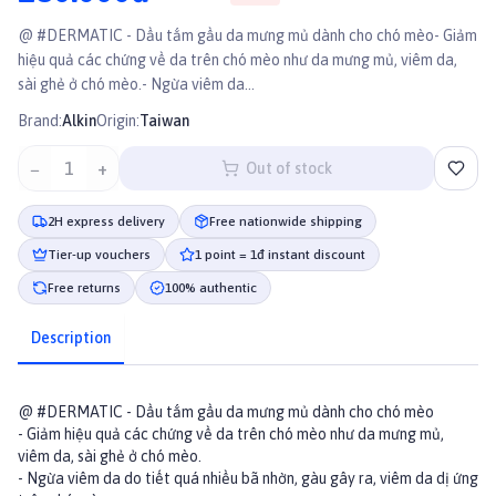
@ #DERMATIC - Dầu tắm gầu da mưng mủ dành cho chó mèo- Giảm
hiệu quả các chứng về da trên chó mèo như da mưng mủ, viêm da,
sài ghẻ ở chó mèo.- Ngừa viêm da...
Brand:
Alkin
Origin:
Taiwan
−
1
+
Out of stock
2H express delivery
Free nationwide shipping
Tier-up vouchers
1 point = 1đ instant discount
Free returns
100% authentic
Description
@ #DERMATIC - Dầu tắm gầu da mưng mủ dành cho chó mèo
- Giảm hiệu quả các chứng về da trên chó mèo như da mưng mủ,
viêm da, sài ghẻ ở chó mèo.
- Ngừa viêm da do tiết quá nhiều bã nhờn, gàu gây ra, viêm da dị ứng