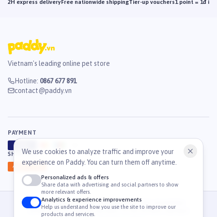
2H express delivery
Free nationwide shipping
Tier-up vouchers
1 point = 1đ in
Vietnam's leading online pet store
Hotline
:
0867 677 891
contact@paddy.vn
PAYMENT
VISA
ATM
J
C
B
We use cookies to analyze traffic and improve your
SHIPPING
experience on Paddy. You can turn them off anytime.
GHN
Ahamove
Personalized ads & offers
Share data with advertising and social partners to show
more relevant offers.
Analytics & experience improvements
© 2026 Công Ty Cổ Phần TM & DV Paddy. MST: 0316459054.
Help us understand how you use the site to improve our
36 Mạc Đĩnh Chi, Phường Tân Định, TP. Hồ Chí Minh, Việt Nam
products and services.