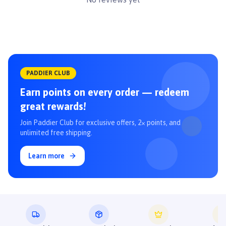
#viemdameo #viemdachomeo #alkinlab
PADDIER CLUB
Earn points on every order — redeem
great rewards!
Join Paddier Club for exclusive offers, 2× points, and
unlimited free shipping.
Learn more