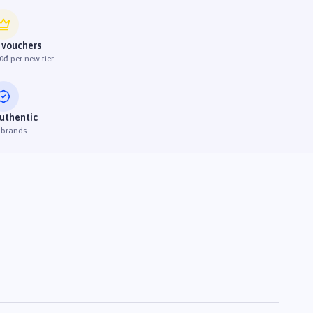
 vouchers
0đ per new tier
uthentic
 brands