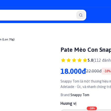
 (Lon 70g)
Pate Mèo Con Snap
5.0
(
112
đánh 
18.000đ
22.000đ
-
18
%
Snappy Tom là một thương hiệu m
Adelaide - Úc, và nhanh chóng trở
Brand:
Snappy Tom
Hương vị
-
18
%