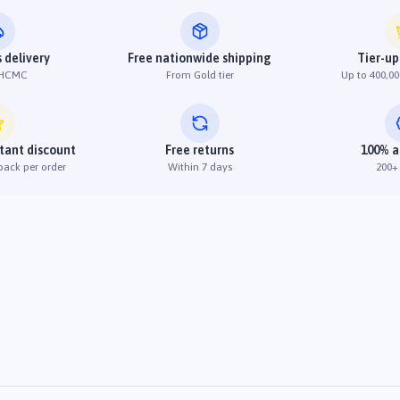
 delivery
Free nationwide shipping
Tier-up
 HCMC
From Gold tier
Up to 400,00
stant discount
Free returns
100% a
back per order
Within 7 days
200+