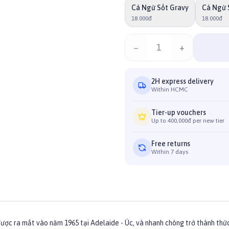
Cá Ngừ Sốt Gravy
Cá Ngừ 
18.000đ
18.000đ
−
1
+
2H express delivery
Within HCMC
Tier-up vouchers
Up to 400,000đ per new tier
Free returns
Within 7 days
c ra mắt vào năm 1965 tại Adelaide - Úc, và nhanh chóng trở thành thức 