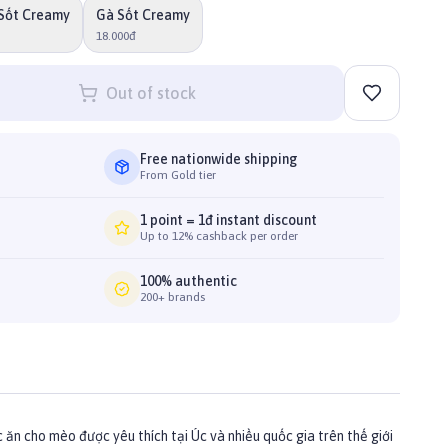
Sốt Creamy
Gà Sốt Creamy
18.000đ
Out of stock
Free nationwide shipping
From Gold tier
1 point = 1đ instant discount
Up to 12% cashback per order
100% authentic
200+ brands
ăn cho mèo được yêu thích tại Úc và nhiều quốc gia trên thế giới