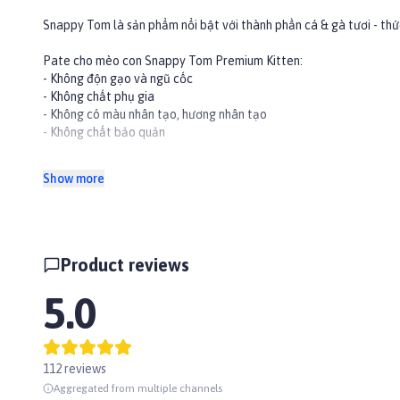
Snappy Tom là sản phẩm nổi bật với thành phần cá & gà tươi - th
Pate cho mèo con Snappy Tom Premium Kitten:
- Không độn gạo và ngũ cốc
- Không chất phụ gia
- Không có màu nhân tạo, hương nhân tạo
- Không chất bảo quản
Sản phẩm có 3 vị:
Show more
- Cá ngừ sốt gravy
- Cá ngừ sốt creamy
- Gà sốt creamy
#PaddyPetShop #SnappyTom #Kitten #MèoCon #pate #wetfo
Product reviews
5.0
112 reviews
Aggregated from multiple channels