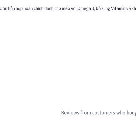
ức ăn hỗn hợp hoàn chỉnh dành cho mèo với Omega 3, bổ sung Vitamin và 
od
Reviews from customers who boug