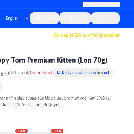
Deliver to: TP.HCM
Support
Sign in
Cart
Save up to 25% as a Paddy member
py Tom Premium Kitten (Lon 70g)
giá)
|
|
12k+ sold
Out of stock
Notify me when back in stock
ang tính biểu tượng của Úc đã được ra mắt vào năm 1965 tại
 thành thức ăn cho mèo được yêu ...
-
18
%
-
18
%