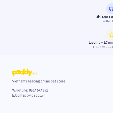
2H express
Within
1 point = 1đ in
Up to 12% cash
Vietnam's leading online pet store
Hotline
:
0867 677 891
contact@paddy.vn