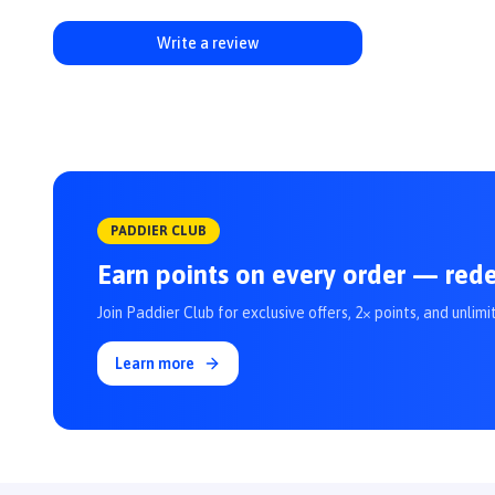
Write a review
PADDIER CLUB
Earn points on every order — red
Join Paddier Club for exclusive offers, 2× points, and unlimi
Learn more