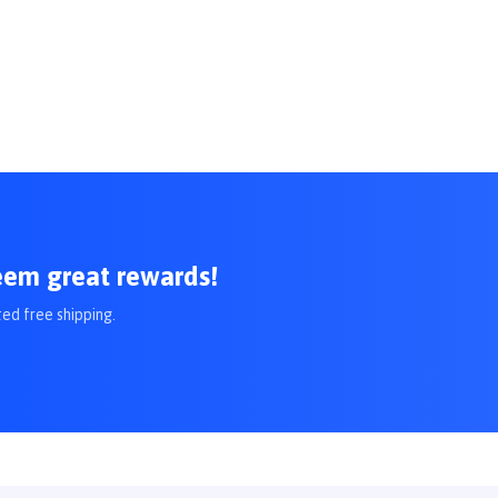
eem great rewards!
ted free shipping.