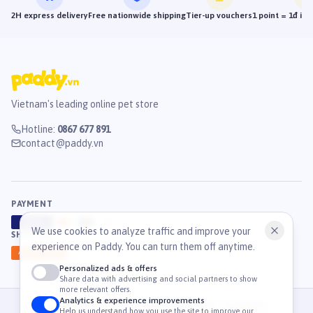
2H express delivery
Free nationwide shipping
Tier-up vouchers
1 point = 1đ in
Vietnam's leading online pet store
Hotline
:
0867 677 891
contact@paddy.vn
PAYMENT
VISA
ATM
J
C
B
We use cookies to analyze traffic and improve your
SHIPPING
experience on Paddy. You can turn them off anytime.
GHN
Ahamove
Personalized ads & offers
Share data with advertising and social partners to show
more relevant offers.
Analytics & experience improvements
© 2026 Công Ty Cổ Phần TM & DV Paddy. MST: 0316459054.
Help us understand how you use the site to improve our