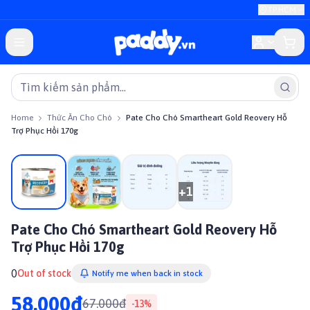
TP.HCM
Home
Thức Ăn Cho Chó
Pate Cho Chó Smartheart Gold Reovery Hỗ
Trợ Phục Hồi 170g
On sale
+
1
Pate Cho Chó Smartheart Gold Reovery Hỗ
Trợ Phục Hồi 170g
0
Out of stock
Notify me when back in stock
58.000đ
67.000đ
-
13
%