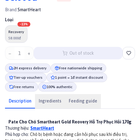
Brand:
SmartHeart
Loại
-
13
%
Recovery
58.000đ
−
1
+
Out of stock
2H express delivery
Free nationwide shipping
Tier-up vouchers
1 point = 1đ instant discount
Free returns
100% authentic
Description
Ingredients
Feeding guide
Pate Cho Chó Smartheart Gold Reovery Hỗ Trợ Phục Hồi 170g
Thương hiệu:
SmartHeart
Phù hợp cho:
Chó bị bệnh hoặc đang cần hồi phục sau khi điều trị,