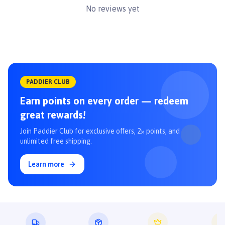
No reviews yet
PADDIER CLUB
Earn points on every order — redeem
great rewards!
Join Paddier Club for exclusive offers, 2× points, and
unlimited free shipping.
Learn more