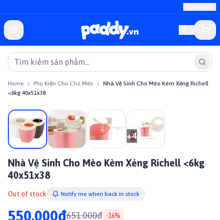
TP.HCM
Home
Phụ Kiện Cho Chó Mèo
Nhà Vệ Sinh Cho Mèo Kèm Xẻng Richell
<6kg 40x51x38
On sale
+
4
Nhà Vệ Sinh Cho Mèo Kèm Xẻng Richell <6kg
40x51x38
Out of stock
Notify me when back in stock
550.000đ
651.000đ
-
16
%