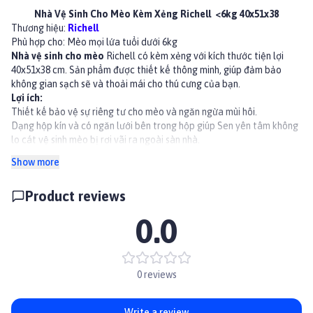
Nhà Vệ Sinh Cho Mèo Kèm Xẻng Richell <6kg 40x51x38
Thương hiệu:
Richell
Phù hợp cho: Mèo mọi lứa tuổi dưới 6kg
Nhà vệ sinh cho mèo
Richell có kèm xẻng với kích thước tiện lợi
40x51x38 cm. Sản phẩm được thiết kế thông minh, giúp đảm bảo
không gian sạch sẽ và thoải mái cho thú cưng của bạn.
Lợi ích:
Thiết kế bảo vệ sự riêng tư cho mèo và ngăn ngừa mùi hôi.
Dạng hộp kín và có ngăn lưới bên trong hộp giúp Sen yên tâm không
lo cát vệ sinh mèo bị rơi vãi ra ngoài sàn nhà.
Đi kèm xẻng xúc cát tiện lợi. Xẻng có thể treo gọn gàng phía dưới
Show more
cửa.
Chất liệu nhựa, dễ dàng vệ sinh
Product reviews
Thành phần
Chất liệu: N
hựa PP, an toàn cho thú cưng của bạn
0.0
Kích thước 40×51×38(cm)
Hướng dẫn sử dụng
Cho cát vệ sinh vào khay đựng cát.
Đặt khay đựng cát vào trong nhà vệ sinh.
0 reviews
Đặt nắp đậy vào vị trí.
Đậy nắp khi không sử dụng.
👉Xem thêm các sản phẩm khác tại
Paddy.vn
Write a review