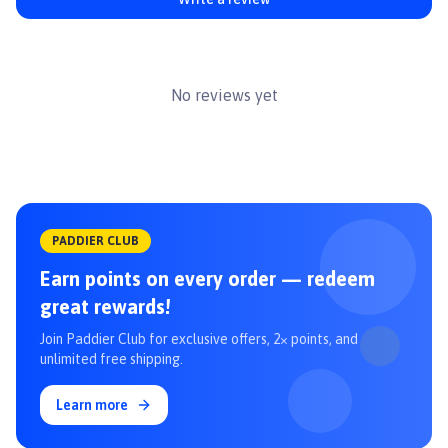
#chamsocmeo #nhavesinhmeo #catmeo #catvesinhmeo #khaymeo
#khayvesinhmeo #cattoilet #paddypetshop #Richell
No reviews yet
PADDIER CLUB
Earn points on every order — redeem
great rewards!
Join Paddier Club for exclusive offers, 2× points, and
unlimited free shipping.
Learn more