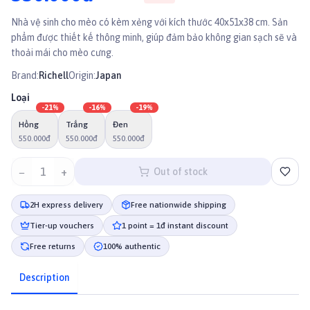
Nhà vệ sinh cho mèo có kèm xẻng với kích thước 40x51x38 cm. Sản
phẩm được thiết kế thông minh, giúp đảm bảo không gian sạch sẽ và
thoải mái cho mèo cưng.
Brand:
Richell
Origin:
Japan
Loại
-
21
%
-
16
%
-
19
%
Hồng
Trắng
Đen
550.000đ
550.000đ
550.000đ
−
1
+
Out of stock
2H express delivery
Free nationwide shipping
Tier-up vouchers
1 point = 1đ instant discount
Free returns
100% authentic
Description