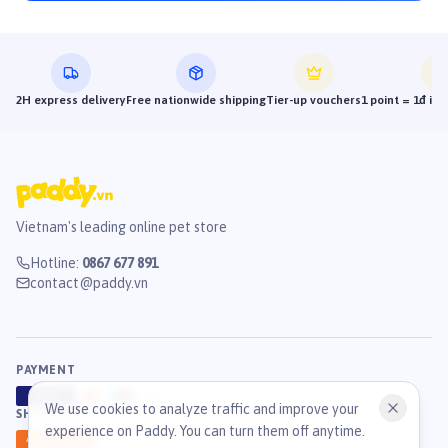
2H express delivery
Free nationwide shipping
Tier-up vouchers
1 point = 1đ in
Vietnam's leading online pet store
Hotline
:
0867 677 891
contact@paddy.vn
PAYMENT
VISA
ATM
J
C
B
We use cookies to analyze traffic and improve your
SHIPPING
experience on Paddy. You can turn them off anytime.
GHN
Ahamove