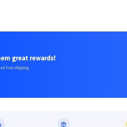
eem great rewards!
ted free shipping.