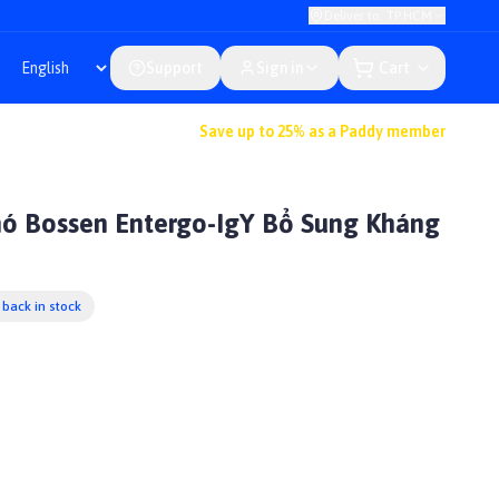
Deliver to: TP.HCM
Support
Sign in
Cart
Save up to 25% as a Paddy member
hó Bossen Entergo-IgY Bổ Sung Kháng
back in stock