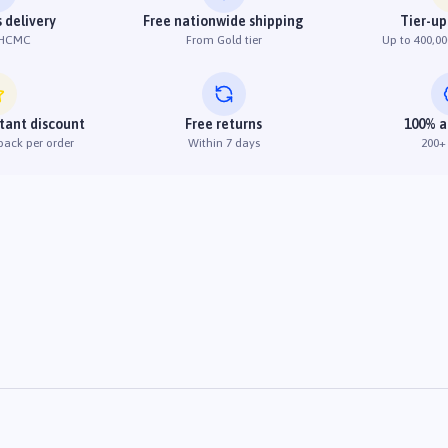
 delivery
Free nationwide shipping
Tier-up
 HCMC
From Gold tier
Up to 400,00
stant discount
Free returns
100% a
back per order
Within 7 days
200+