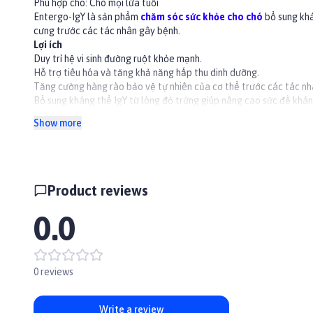
Phù hợp cho: Chó mọi lứa tuổi
Entergo-IgY là sản phẩm
chăm sóc sức khỏe cho chó
bổ sung khá
cưng trước các tác nhân gây bệnh.
Lợi ích
Duy trì hệ vi sinh đường ruột khỏe mạnh.
Hỗ trợ tiêu hóa và tăng khả năng hấp thu dinh dưỡng.
Tăng cường hàng rào bảo vệ tự nhiên của cơ thể trước các tác nh
Bổ sung kháng thể IgY từ lòng đỏ trứng giúp nâng cao sức đề khá
Hỗ trợ kích thích hệ miễn dịch, giúp thú cưng khỏe mạnh hơn.
Show more
👉Xem thêm các sản phẩm khác tại
Paddy.vn
#chamsocsuckhoethucung #chamsocthucung #chamsocsuckhoec
Product reviews
0.0
0 reviews
Write a review