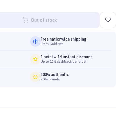
Out of stock
Free nationwide shipping
From Gold tier
1 point = 1đ instant discount
Up to 12% cashback per order
100% authentic
200+ brands