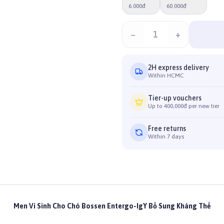
6.000đ
60.000đ
−
1
+
2H express delivery
Within HCMC
Tier-up vouchers
Up to 400,000đ per new tier
Free returns
Within 7 days
Men Vi Sinh Cho Chó Bossen Entergo-IgY Bổ Sung Kháng Thể