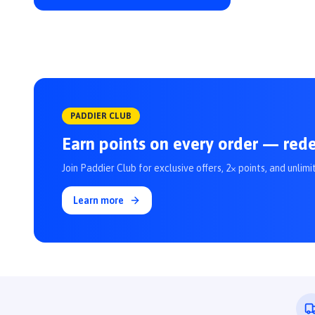
PADDIER CLUB
Earn points on every order — red
Join Paddier Club for exclusive offers, 2× points, and unlimi
Learn more