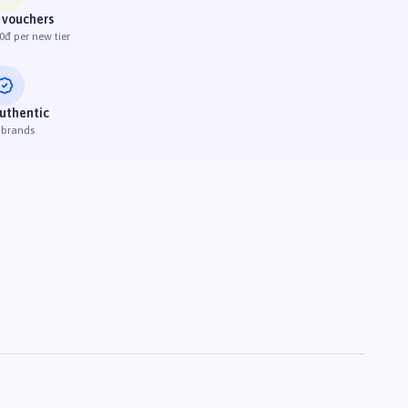
 vouchers
0đ per new tier
uthentic
 brands