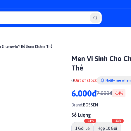
n Entergo-IgY Bổ Sung Kháng Thể
Men Vi Sinh Cho C
Thể
0
Out of stock
Notify me when 
6.000đ
7.000đ
-
14
%
Brand:
BOSSEN
Số Lượng
-
14
%
-
13
%
1 Gói Lẻ
Hộp 10 Gói