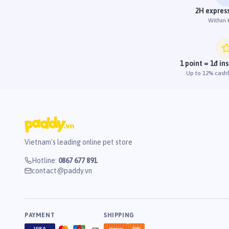
2H express
Within
1 point = 1đ in
Up to 12% cash
Vietnam's leading online pet store
Hotline
:
0867 677 891
contact@paddy.vn
PAYMENT
SHIPPING
VISA
GHN
ATM
Ahamove
J
C
B