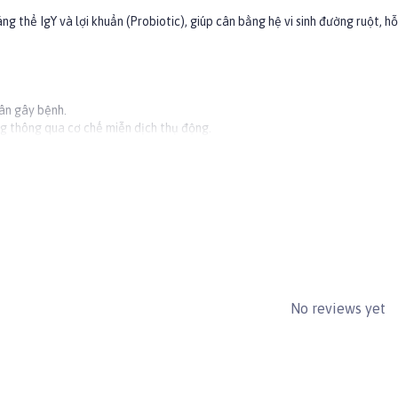
ng thể IgY và lợi khuẩn (Probiotic), giúp cân bằng hệ vi sinh đường ruột, 
ân gây bệnh.
ng thông qua cơ chế miễn dịch thụ động.
ho #Bossen
No reviews yet