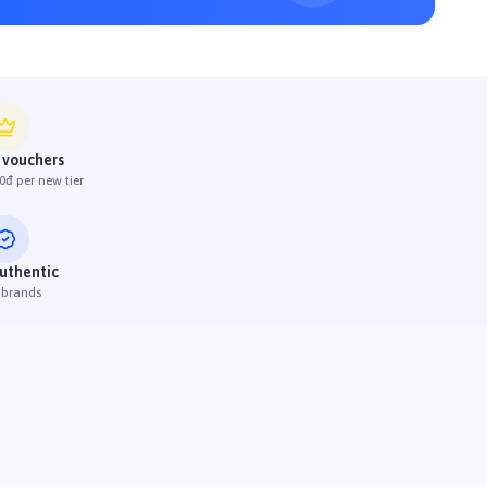
 vouchers
0đ per new tier
uthentic
 brands