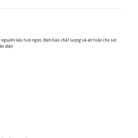
 nguyên liệu tươi ngon, đảm bảo chất lượng và an toàn cho sức
àn diện
y phân (dạng lỏng), hương liệu thủy phân (dạng bột), zeolit, canxi
ủa mèo.
riplan