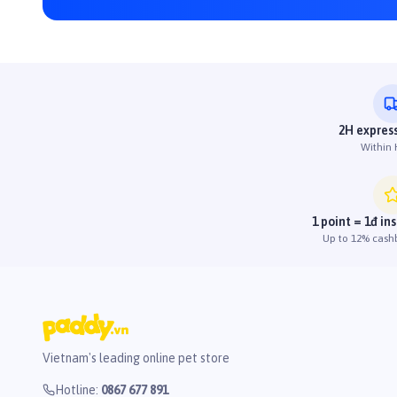
2H express
Within
1 point = 1đ in
Up to 12% cash
Vietnam's leading online pet store
Hotline
:
0867 677 891