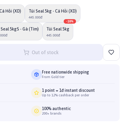
 Cá Hồi (XD)
Túi Seal 5kg - Cá Hồi (XD)
445.000đ
-
10
%
 Seal 5kgS - Gà (Tím)
Túi Seal 5kg
.000đ
445.000đ
Out of stock
Free nationwide shipping
From Gold tier
1 point = 1đ instant discount
Up to 12% cashback per order
100% authentic
200+ brands