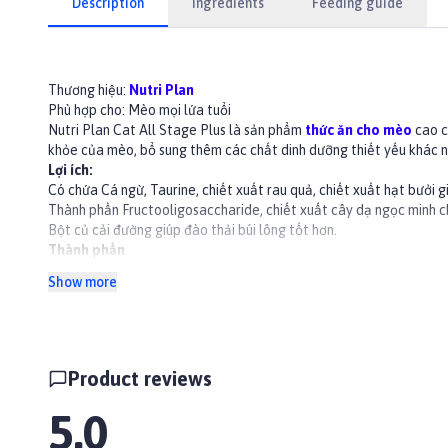
Description
Ingredients
Feeding guide
Thương hiệu:
Nutri Plan
Phù hợp cho: Mèo mọi lứa tuổi
Nutri Plan Cat All Stage Plus là sản phẩm
thức ăn cho mèo
cao c
khỏe của mèo, bổ sung thêm các chất dinh dưỡng thiết yếu khác nh
Lợi ích:
Có chứa Cá ngừ, Taurine, chiết xuất rau quả, chiết xuất hạt bưởi 
Thành phần Fructooligosaccharide, chiết xuất cây dạ ngọc minh ch
Bột củ cải đường giúp đào thải búi lông tốt hơn.
Thành phần
bột thịt gà, bã đậu nành, ngũ cốc (gao lứt), cám gạo dầu động vật 
Show more
sulfat, hợp chất vi khoáng, phosphate dicalcium, premix vitamin, ch
Hướng dẫn sử dụng
Chia làm 2-3 bữa/ngày
Lượng cho ăn hàng ngày được khuyến nghị (gam mỗi ngày) theo tr
Khẩu phần ăn hàng ngày có thể thay đổi liên quan đến nhiệt độ môi
Product reviews
👉Xem thêm các sản phẩm khác tại
Paddy.vn
#hatchomeo #thucanchomeo #hatmeotruongthanh #hatmeo #thu
5.0