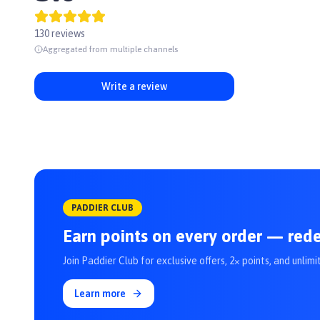
130 reviews
Aggregated from multiple channels
Write a review
PADDIER CLUB
Earn points on every order — red
Join Paddier Club for exclusive offers, 2× points, and unlimi
Learn more