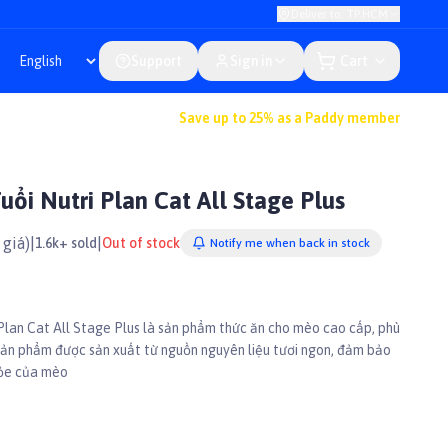
Deliver to: TP.HCM
Support
Sign in
Cart
Save up to 25% as a Paddy member
ổi Nutri Plan Cat All Stage Plus
giá)
|
|
1.6k+ sold
Out of stock
Notify me when back in stock
lan Cat All Stage Plus là sản phẩm thức ăn cho mèo cao cấp, phù
 Sản phẩm được sản xuất từ nguồn nguyên liệu tươi ngon, đảm bảo
hỏe của mèo