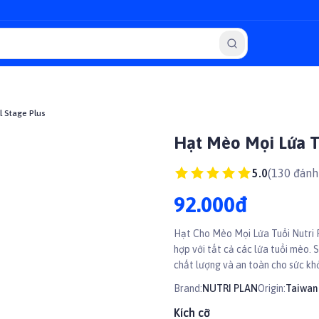
l Stage Plus
Hạt Mèo Mọi Lứa Tu
5.0
(
130
đánh 
92.000đ
Hạt Cho Mèo Mọi Lứa Tuổi Nutri P
hợp với tất cả các lứa tuổi mèo.
chất lượng và an toàn cho sức k
Brand:
NUTRI PLAN
Origin:
Taiwan
Kích cỡ