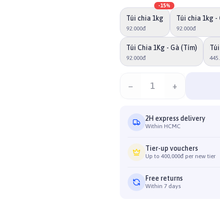
-
15
%
Túi chia 1kg
Túi chia 1kg -
92.000đ
92.000đ
Túi Chia 1Kg - Gà (Tím)
Túi
92.000đ
445
−
1
+
2H express delivery
Within HCMC
Tier-up vouchers
Up to 400,000đ per new tier
Free returns
Within 7 days