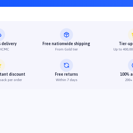
 delivery
Free nationwide shipping
Tier-up
 HCMC
From Gold tier
Up to 400,00
stant discount
Free returns
100% a
back per order
Within 7 days
200+