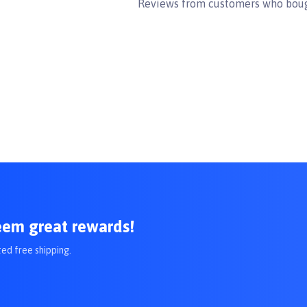
Reviews from customers who boug
eem great rewards!
ted free shipping.