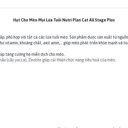
Hạt Cho Mèo Mọi Lứa Tuổi Nutri Plan Cat All Stage Plus
ấp, phù hợp với tất cả các lứa tuổi mèo. Sản phẩm được sản xuất từ nguồn
ư vitamin, khoáng chất, axit amin,... giúp mèo phát triển khỏe mạnh và to
giúp tăng cường hệ miễn dịch cho mèo.
âu (cây yucca), Zeolite giúp cải thiện chức năng tiêu hoá của mèo.
tổng hợp, bột cá (cá ngừ), bột củ cải đường, muối tinh chế, hương liệu thủ
oline clorua, L-threonine, chiết xuất hạt bưởi.
ọng lượng cơ thể (kg) và hình dáng của mèo.
 trường, lối sống của mèo (trong nhà-ngoài trời), tính khí và hoạt động c
canhatmeo #thucanhatchomeo #thucankhochomeo #nutriplan #hatnut