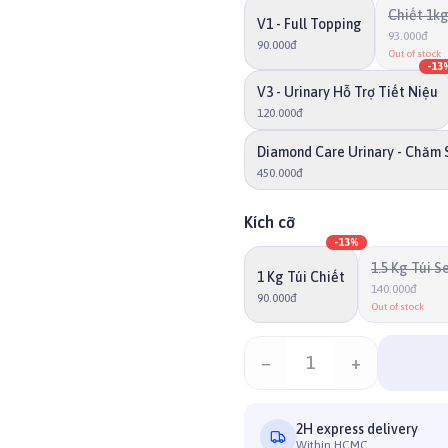
Chiết 1k
V1 - Full Topping
93.000đ
90.000đ
Out of stock
-
13
V3 - Urinary Hỗ Trợ Tiết Niệu
120.000đ
Diamond Care Urinary - Chăm 
450.000đ
Kích cỡ
-
13
%
1.5 Kg Túi S
1 Kg Túi Chiết
140.000đ
90.000đ
Out of stock
−
1
+
2H express delivery
Within HCMC