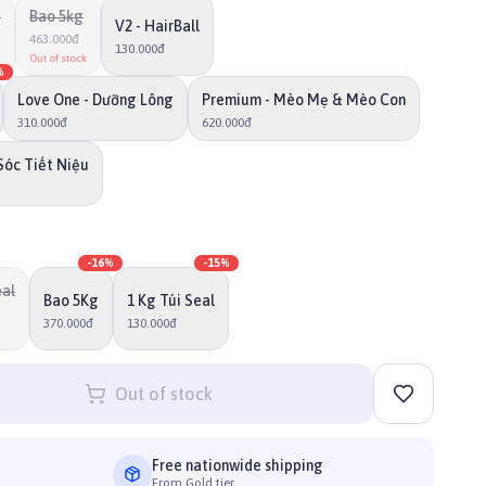
g
Bao 5kg
V2 - HairBall
463.000đ
130.000đ
Out of stock
%
Love One - Dưỡng Lông
Premium - Mèo Mẹ & Mèo Con
310.000đ
620.000đ
Sóc Tiết Niệu
-
16
%
-
15
%
eal
Bao 5Kg
1 Kg Túi Seal
370.000đ
130.000đ
Out of stock
Free nationwide shipping
From Gold tier