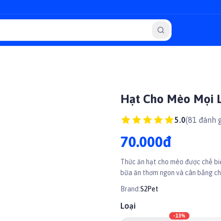
Hạt Cho Mèo Mọi L
5.0
(
81
đánh g
70.000đ
Thức ăn hạt cho mèo được chế biế
bữa ăn thơm ngon và cân bằng ch
Brand:
S2Pet
Loại
-
13
%