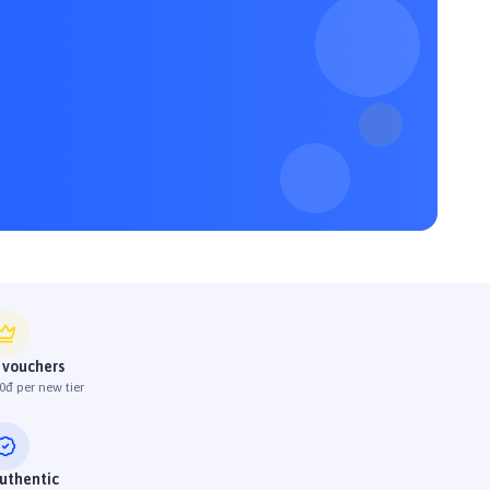
 vouchers
0đ per new tier
uthentic