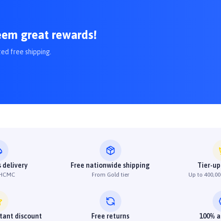
eem great rewards!
ted free shipping.
hamsocthucung #hatchothucung #S2pet
 delivery
Free nationwide shipping
Tier-up
 HCMC
From Gold tier
Up to 400,00
stant discount
Free returns
100% a