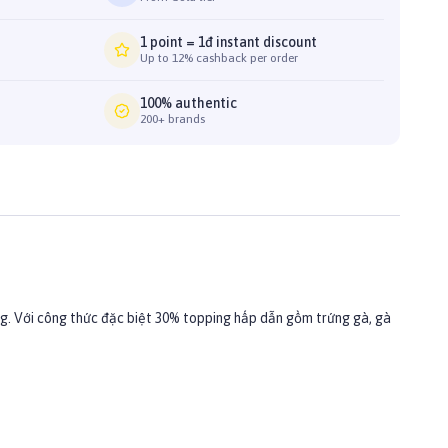
1 point = 1đ instant discount
Up to 12% cashback per order
100% authentic
200+ brands
g. Với công thức đặc biệt 30% topping hấp dẫn gồm trứng gà, gà