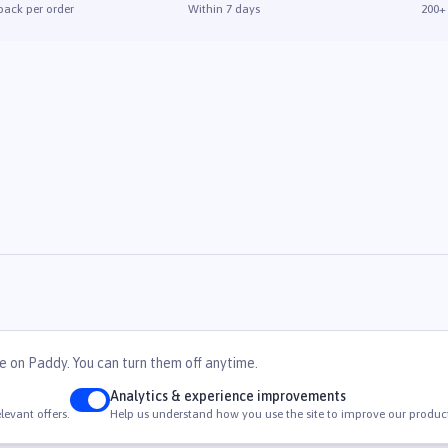
back per order
Within 7 days
200+
e on Paddy. You can turn them off anytime.
Analytics & experience improvements
levant offers.
Help us understand how you use the site to improve our product