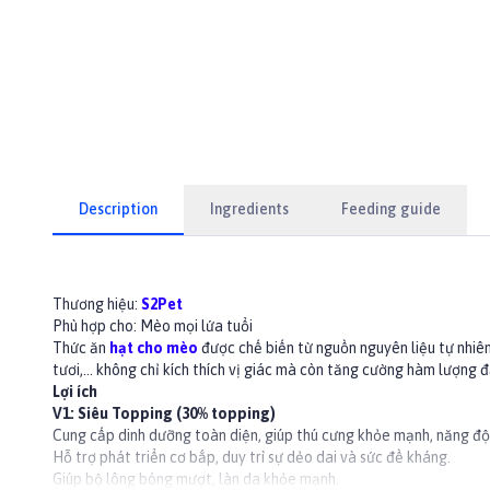
Description
Ingredients
Feeding guide
Thương hiệu:
S2Pet
Phù hợp cho: Mèo mọi lứa tuổi
Thức ăn
hạt cho mèo
được chế biến từ nguồn nguyên liệu tự nhiê
tươi,... không chỉ kích thích vị giác mà còn tăng cường hàm lượng
Lợi ích
V1: Siêu Topping (30% topping)
Cung cấp dinh dưỡng toàn diện, giúp thú cưng khỏe mạnh, năng độ
Hỗ trợ phát triển cơ bắp, duy trì sự dẻo dai và sức đề kháng.
Giúp bộ lông bóng mượt, làn da khỏe mạnh.