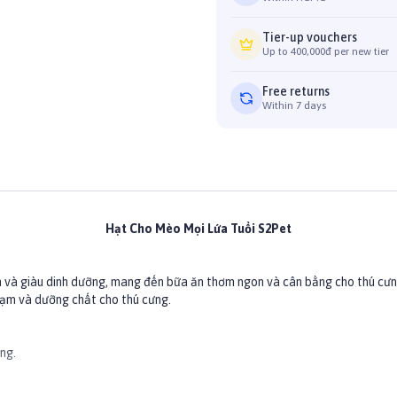
Tier-up vouchers
Up to 400,000đ per new tier
Free returns
Within 7 days
Hạt Cho Mèo Mọi Lứa Tuổi S2Pet
n và giàu dinh dưỡng, mang đến bữa ăn thơm ngon và cân bằng cho thú cưn
 đạm và dưỡng chất cho thú cưng.
ng.