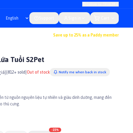
Deliver to: TP.HCM
Support
Sign in
Cart
Save up to 25% as a Paddy member
ứa Tuổi S2Pet
iá)
|
|
812+ sold
Out of stock
Notify me when back in stock
n từ nguồn nguyên liệu tự nhiên và giàu dinh dưỡng, mang đến
o thú cưng.
-
15
%