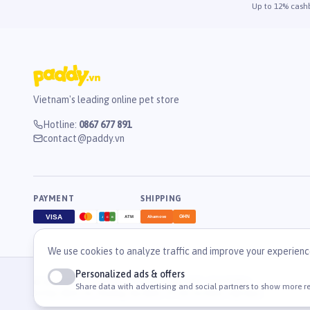
Up to 12% cash
Vietnam's leading online pet store
Hotline
:
0867 677 891
contact@paddy.vn
PAYMENT
SHIPPING
VISA
GHN
ATM
Ahamove
J
C
B
We use cookies to analyze traffic and improve your experienc
Personalized ads & offers
© 2026 Công Ty Cổ Phần TM & DV Paddy. MST: 0316459054.
Share data with advertising and social partners to show more re
36 Mạc Đĩnh Chi, Phường Tân Định, TP. Hồ Chí Minh, Việt Nam