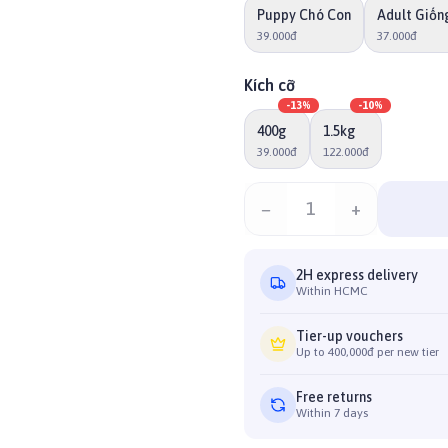
Puppy Chó Con
Adult Giốn
39.000đ
37.000đ
Kích cỡ
-
13
%
-
10
%
400g
1.5kg
39.000đ
122.000đ
−
1
+
2H express delivery
Within HCMC
Tier-up vouchers
Up to 400,000đ per new tier
Free returns
Within 7 days