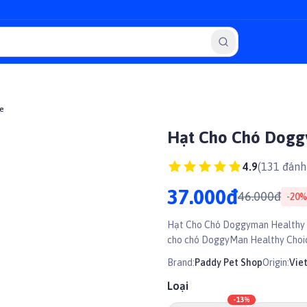
e
Hạt Cho Chó Dogg
4.9
(
131
đánh 
37.000đ
46.000đ
-
20
%
Hạt Cho Chó Doggyman Healthy Choice Thương hiệu: Doggyman Dành cho: Chó 
cho chó DoggyMan Healthy Choice
Brand:
Paddy Pet Shop
Origin:
Vie
Loại
-
13
%