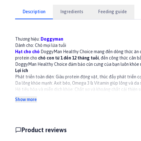
Description
Ingredients
Feeding guide
Thương hiệu:
Doggyman
Dành cho: Chó mọi lứa tuổi
Hạt cho chó
DoggyMan Healthy Choice mang đến dòng thức ăn chất
protein cho
chó con từ 1 đến 12 tháng tuổi
, đến công thức cân 
DoggyMan Healthy Choice đảm bảo cún cưng của bạn luôn khỏe mạ
Lợi ích
Phát triển toàn diện: Giàu protein động vật, thúc đẩy phát triển 
Da lông khỏe mạnh: Axit béo, Omega 3 & Vitamin giúp lông và da 
Hệ tiêu hóa và miễn dịch khỏe: Chất xơ và khoáng chất cải thiện 
Giảm mùi hôi: Chiết xuất tinh dầu Yucca giúp giảm mùi hôi phân và 
Show more
Thành phần
Bột thịt (bò), gạo, bột thịt gia cầm (gà, gà tây, chim cút), ngô, c
Holic, choline), khoáng,...
Hướng dẫn sử dụng
Cho lượng thức ăn vừa đủ ra bát (đĩa) thức ăn.
Product reviews
Lượng cho ăn có thể điều chỉnh dựa theo giống, trọng lượng và mứ
Luôn chuẩn bị sẵn nước sạch cho chó mọi lúc.