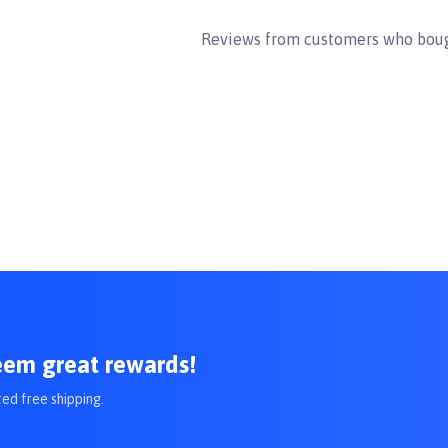
hamsocthucung #Doggyman
Reviews from customers who boug
eem great rewards!
ted free shipping.