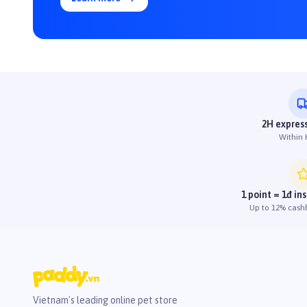
2H express
Within
1 point = 1đ in
Up to 12% cash
Vietnam's leading online pet store