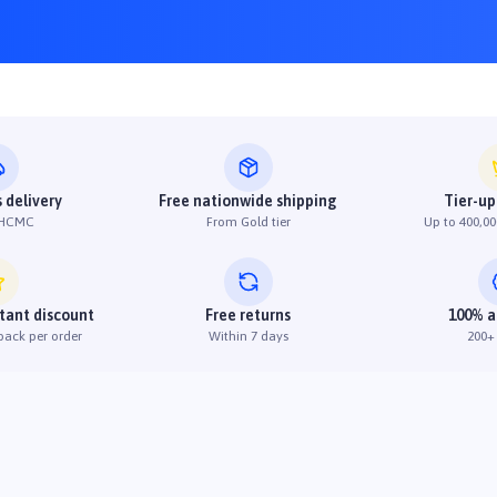
 delivery
Free nationwide shipping
Tier-up
 HCMC
From Gold tier
Up to 400,00
stant discount
Free returns
100% a
back per order
Within 7 days
200+