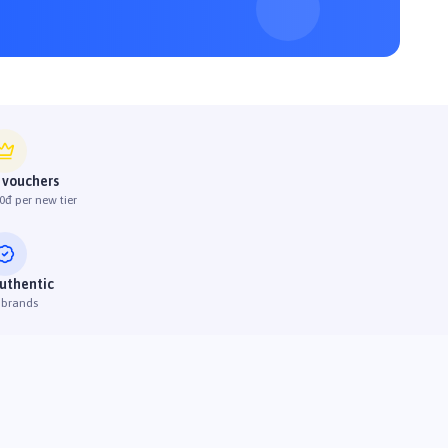
 vouchers
0đ per new tier
uthentic
 brands