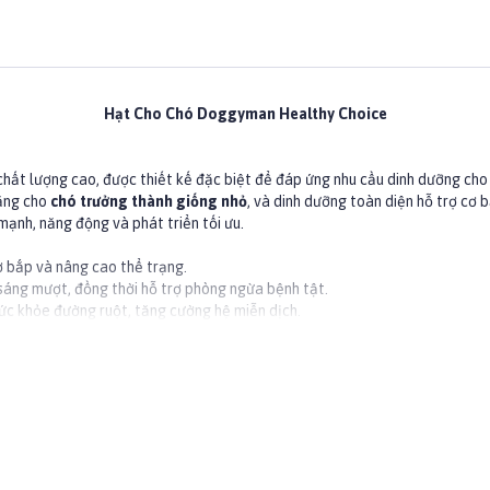
Hạt Cho Chó Doggyman Healthy Choice
 lượng cao, được thiết kế đặc biệt để đáp ứng nhu cầu dinh dưỡng cho cú
bằng cho
chó trưởng thành giống nhỏ
, và dinh dưỡng toàn diện hỗ trợ cơ
nh, năng động và phát triển tối ưu.
cơ bắp và nâng cao thể trạng.
sáng mượt, đồng thời hỗ trợ phòng ngừa bệnh tật.
sức khỏe đường ruột, tăng cường hệ miễn dịch.
nước tiểu hiệu quả.
ám mì, chất béo gia cầm, dầu cọ, đạm động vật thuỷ phân, bột gluten ngô, hạ
c độ hoạt động của chó để duy trì cân nặng lý tưởng.