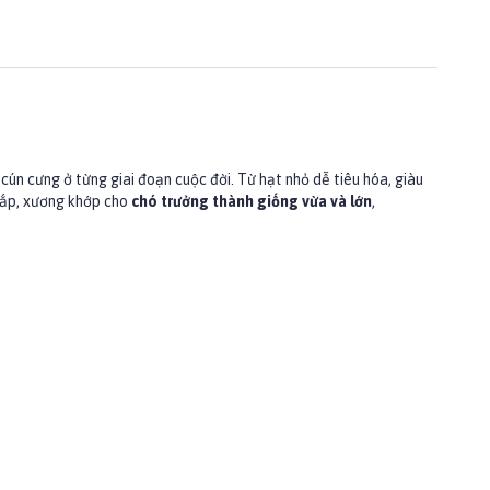
n cưng ở từng giai đoạn cuộc đời. Từ hạt nhỏ dễ tiêu hóa, giàu
 bắp, xương khớp cho
chó trưởng thành giống vừa và lớn
,
t lanh, sắn, bột xenlulo, vitamin (A,D,E,B1,B2,B5,B6,B12, axit