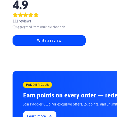
4.9
👉Xem thêm các sản phẩm khác tại
Paddy.vn
#thucankho #thucanchocho #thucanhat #thucanhatchocho #c
131 reviews
Aggregated from multiple channels
Write a review
PADDIER CLUB
Earn points on every order — red
Join Paddier Club for exclusive offers, 2× points, and unlimi
Learn more