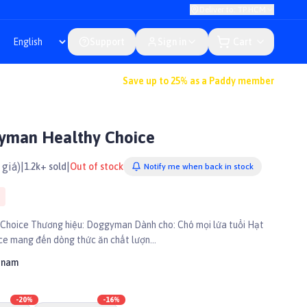
Deliver to: TP.HCM
Support
Sign in
Cart
Save up to 25% as a Paddy member
yman Healthy Choice
giá)
|
|
1.2k+ sold
Out of stock
Notify me when back in stock
mọi lứa tuổi Hạt
 mang đến dòng thức ăn chất lượn...
tnam
-
20
%
-
16
%