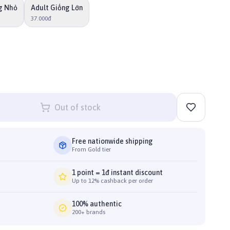
g Nhỏ
Adult Giống Lớn
37.000đ
Out of stock
Free nationwide shipping
From Gold tier
1 point = 1đ instant discount
Up to 12% cashback per order
100% authentic
200+ brands