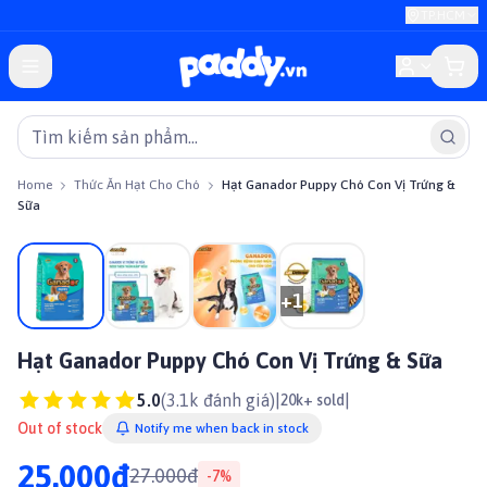
TP.HCM
Home
Thức Ăn Hạt Cho Chó
Hạt Ganador Puppy Chó Con Vị Trứng &
Sữa
On sale
+
1
Hạt Ganador Puppy Chó Con Vị Trứng & Sữa
5.0
(
3.1k
đánh giá)
|
|
20k+ sold
Out of stock
Notify me when back in stock
25.000đ
27.000đ
-
7
%