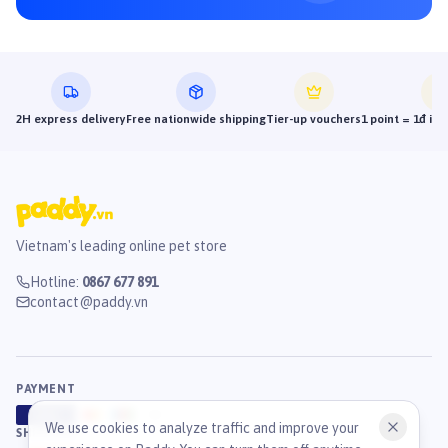
2H express delivery
Free nationwide shipping
Tier-up vouchers
1 point = 1đ in
Vietnam's leading online pet store
Hotline
:
0867 677 891
contact@paddy.vn
PAYMENT
VISA
ATM
J
C
B
We use cookies to analyze traffic and improve your
SHIPPING