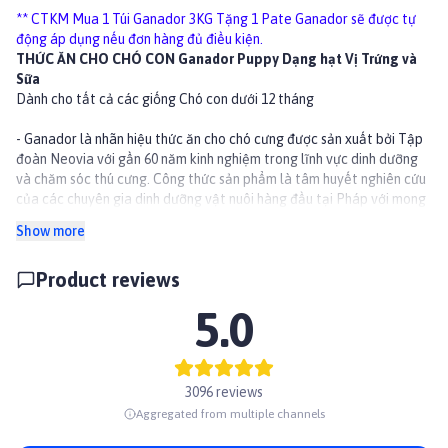
** CTKM Mua 1 Túi Ganador 3KG Tặng 1 Pate Ganador sẽ được tự
động áp dụng nếu đơn hàng đủ điều kiện.
THỨC ĂN CHO CHÓ CON Ganador Puppy Dạng hạt Vị Trứng và
Sữa
Dành cho tất cả các giống Chó con dưới 12 tháng
- Ganador là nhãn hiệu thức ăn cho chó cưng được sản xuất bởi Tập
đoàn Neovia với gần 60 năm kinh nghiệm trong lĩnh vực dinh dưỡng
và chăm sóc thú cưng. Công thức sản phẩm là tâm huyết nghiên cứu
của các chuyên gia dinh dưỡng vật nuôi hàng đầu tại Pháp với mong
muốn cung cấp cho chó cưng hàm lượng dinh dưỡng cân bằng và đầy
Show more
đủ nhất, giúp chúng có một cuộc sống thật khỏe mạnh và năng động.
Mỗi sản phẩm của chúng tôi được sản xuất từ những nguyên liệu
Product reviews
chất lượng cao như thịt thật và gạo/cơm, tuân thủ nghiêm ngặt hệ
thống tiêu chuẩn quốc tế của Ngành sản xuất thức ăn Chăn nuôi Hoa
5.0
Kỳ (AAFCO).
- Sản phẩm Ganador đảm bảo chó cưng được nuôi dưỡng đầy đủ cả
về thể chất lẫn tinh thần để chúng luôn có một cuộc sống mạnh
khỏe, dài lâu và hạnh phúc bên bạn.
3096 reviews
- Chứa các vitamin giúp tăng cường đề kháng tự nhiên cho chó con
Aggregated from multiple channels
- Công thức cân bằng protein, canxi và phốt pho giúp phát triển
xương và cơ bắp chắc khoẻ