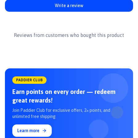
- Ganador chứa các thành phần giúp cải thiện vấn đề tiêu hoá nhạy
Write a review
cảm của chó
* Thương hiệu: Thương hiệu từ Pháp
* Xuất xứ sản phẩm: Việt Nam
* Bảo quản: Nơi khô thoáng, tránh ánh nắng trực tiếp.
Reviews from customers who bought this product
* Hướng dẫn sử dụng: Phù hợp cho tất cả các giống Chó con dưới 12
tháng tuổi
* Hạn sử dụng: 14 tháng kể từ ngày sản xuất
PADDIER CLUB
Earn points on every order — redeem
great rewards!
Join Paddier Club for exclusive offers, 2× points, and
unlimited free shipping.
Learn more