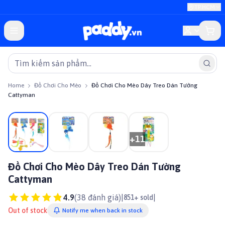
TP.HCM
Home
Đồ Chơi Cho Mèo
Đồ Chơi Cho Mèo Dây Treo Dán Tường
Cattyman
On sale
+
11
Đồ Chơi Cho Mèo Dây Treo Dán Tường
Cattyman
4.9
(
38
đánh giá)
|
|
851+ sold
Out of stock
Notify me when back in stock