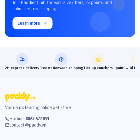
Join Paddier Club for exclusive offers, 2× points, and
unlimited free shipping.
Learn more
2H express delivery
Free nationwide shipping
Tier-up vouchers
1 point = 1đ in
Vietnam's leading online pet store
Hotline
:
0867 677 891
contact@paddy.vn