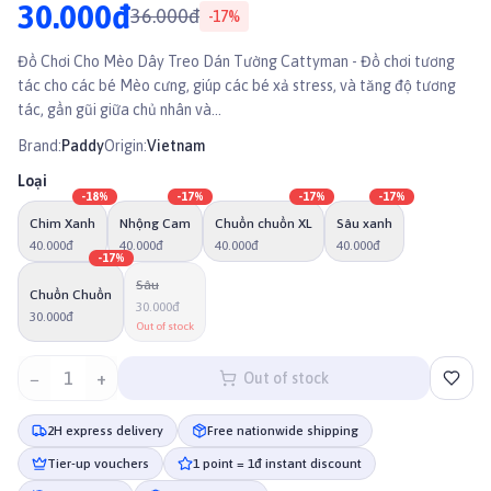
30.000đ
36.000đ
-
17
%
Đồ Chơi Cho Mèo Dây Treo Dán Tường Cattyman - Đồ chơi tương
tác cho các bé Mèo cưng, giúp các bé xả stress, và tăng độ tương
tác, gần gũi giữa chủ nhân và...
Brand:
Paddy
Origin:
Vietnam
Loại
-
18
%
-
17
%
-
17
%
-
17
%
Chim Xanh
Nhộng Cam
Chuồn chuồn XL
Sâu xanh
40.000đ
40.000đ
40.000đ
40.000đ
-
17
%
Sâu
Chuồn Chuồn
30.000đ
30.000đ
Out of stock
−
1
+
Out of stock
2H express delivery
Free nationwide shipping
Tier-up vouchers
1 point = 1đ instant discount