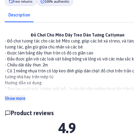
Free returns
100% authentic
Description
Đồ Chơi Cho Mèo Dây Treo Dán Tường Cattyman
- Đồ chơi tương tác cho các bé Mèo cưng, giúp các bé xả stress, và tă
tương tác, gần gũi giữa chủ nhân và các bé
- Được làm bằng dây thun tròn có độ co giãn cao
- Đầu được gắn với các loài vật bằng bông và lông vũ với các màu sắc 
- Chiều dài dây thun: 2m
- Có 1 miếng nhựa tròn có lớp keo dính giúp dán chặt đồ chơi trên trần 
tường nhà hay trên mép tủ
Hướng dẫn sử dụng
* Bạn lau sạch mặt tường, mặt gỗ... trước khi dán miếng nhựa lên trên 
* Sau đó bạn gỡ miếng giấy ở miếng nhựa tròn và dán lên chỗ vừa lau s
Show more
Product reviews
4.9