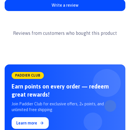
👉Xem thêm các sản phẩm khác tại
Paddy.vn
Write a review
#dochoithucung #dochoichomeo
#phukienthucung #chamsocthucung #phukienchocho
#phukienchomeo #dochoithucung #dochoifofos
Reviews from customers who bought this product
PADDIER CLUB
Earn points on every order — redeem
great rewards!
Join Paddier Club for exclusive offers, 2× points, and
unlimited free shipping.
Learn more