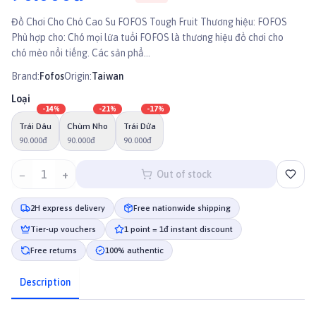
Đồ Chơi Cho Chó Cao Su FOFOS Tough Fruit Thương hiệu: FOFOS
Phù hợp cho: Chó mọi lứa tuổi FOFOS là thương hiệu đồ chơi cho
chó mèo nổi tiếng. Các sản phẩ...
Brand:
Fofos
Origin:
Taiwan
Loại
-
14
%
-
21
%
-
17
%
Trái Dâu
Chùm Nho
Trái Dứa
90.000đ
90.000đ
90.000đ
−
1
+
Out of stock
2H express delivery
Free nationwide shipping
Tier-up vouchers
1 point = 1đ instant discount
Free returns
100% authentic
Description