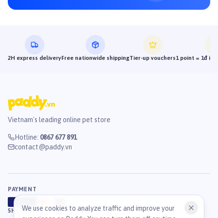
2H express delivery
Free nationwide shipping
Tier-up vouchers
1 point = 1đ in
Vietnam's leading online pet store
Hotline
:
0867 677 891
contact@paddy.vn
PAYMENT
VISA
ATM
J
C
B
We use cookies to analyze traffic and improve your
SHIPPING