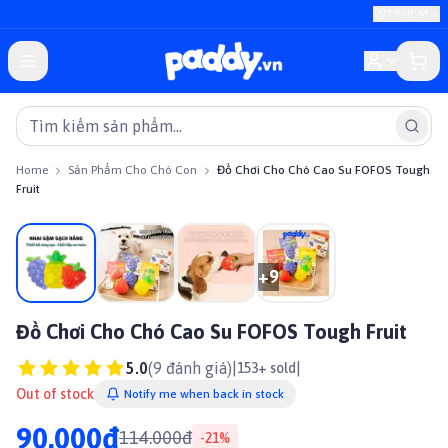
TP.HCM
Home
Sản Phẩm Cho Chó Con
Đồ Chơi Cho Chó Cao Su FOFOS Tough
Fruit
On sale
+
9
Đồ Chơi Cho Chó Cao Su FOFOS Tough Fruit
5.0
(
9
đánh giá)
|
|
153+ sold
Out of stock
Notify me when back in stock
90.000đ
114.000đ
-
21
%