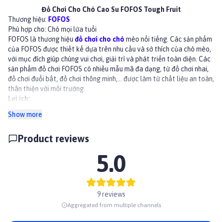
Đồ Chơi Cho Chó Cao Su FOFOS Tough Fruit
Thương hiệu:
FOFOS
Phù hợp cho: Chó mọi lứa tuổi
FOFOS là thương hiệu
đồ chơi cho chó
mèo
nổi tiếng. Các sản phẩm
của FOFOS được thiết kế dựa trên nhu cầu và sở thích của chó mèo,
với mục đích giúp chúng vui chơi, giải trí và phát triển toàn diện. Các
sản phẩm đồ chơi FOFOS có nhiều mẫu mã đa dạng, từ đồ chơi nhai,
đồ chơi đuổi bắt, đồ chơi thông minh,... được làm từ chất liệu an toàn,
thân thiện với môi trường.
Lợi ích:
Giúp thú cưng vui chơi, giải trí, giảm căng thẳng, mệt mỏi.
Show more
Kích thích mọc răng, nướu, phát triển xương khớp.
Phát triển trí thông minh, khả năng tư duy và giải quyết vấn đề.
Product reviews
Giúp tăng cường vận động, phát triển thể chất.
Giảm nguy cơ thú cưng nghịch phá đồ đạc trong nhà.
5.0
Thành phần
Chất liệu: TPR bền bỉ, an toàn.
Hướng dẫn sử dụng
Lựa chọn đồ chơi có kích thước phù hợp với thú cưng
9 reviews
Kiểm tra sản phẩm trước khi cho thú cưng chơi
Aggregated from multiple channels
Tránh tiếp xúc với lửa
Không sử dụng với mục đích khác ngoài đồ chơi cho thú cưng