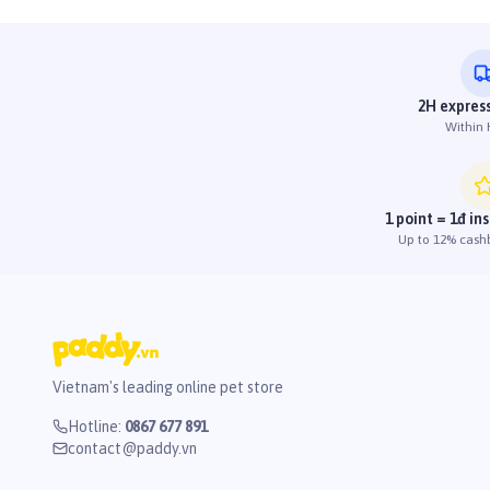
2H express
Within
1 point = 1đ in
Up to 12% cash
Vietnam's leading online pet store
Hotline
:
0867 677 891
contact@paddy.vn