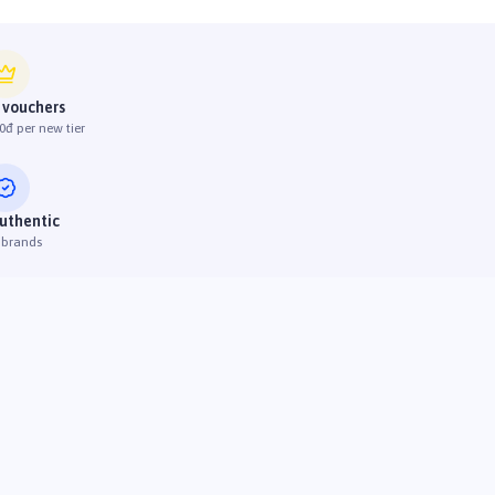
 vouchers
0đ per new tier
uthentic
 brands