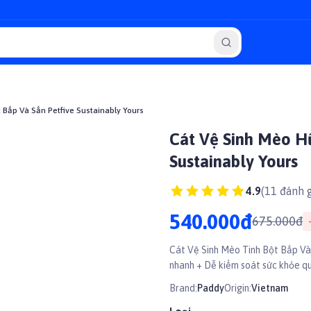
 Bắp Và Sắn Petfive Sustainably Yours
Cát Vệ Sinh Mèo Hữ
Sustainably Yours
4.9
(
11
đánh g
540.000đ
675.000đ
Cát Vệ Sinh Mèo Tinh Bột Bắp Và S
nhanh + Dễ kiểm soát sức khỏe qu
Brand:
Paddy
Origin:
Vietnam