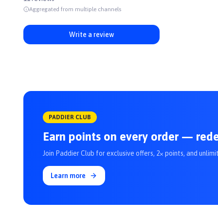
Aggregated from multiple channels
Write a review
PADDIER CLUB
Earn points on every order — red
Join Paddier Club for exclusive offers, 2× points, and unlimi
Learn more