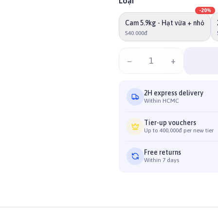
Loại
-
20
%
Cam 5.9kg - Hạt vừa + nhỏ
540.000đ
−
1
+
2H express delivery
Within HCMC
Tier-up vouchers
Up to 400,000đ per new tier
Free returns
Within 7 days