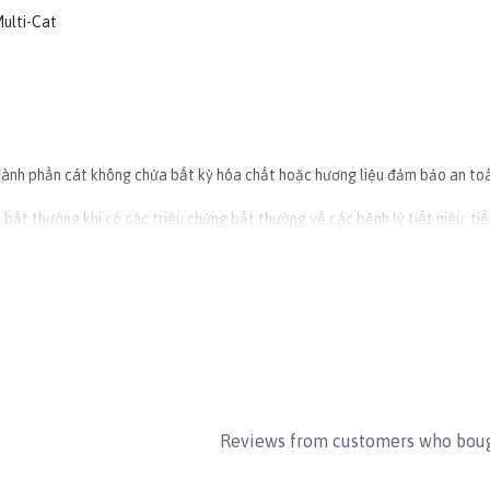
Multi-Cat
Thành phần cát không chứa bất kỳ hóa chất hoặc hương liệu đảm bảo an to
bất thường khi có các triệu chứng bất thường về các bệnh lý tiết niệu: tiểu
hiết để theo dõi tình trạng sức khỏe và phòng ngừa các bệnh về hệ niệu hiệu
rs giúp nâng cao đặc tính chống mùi, lập tức vô hiệu hóa mùi khó chịu ngay
a mà không bị vỡ vụn. Sau 15 phút, các cục vón có thể được xả xuống bồn 
biệt để kết dính và tạo thành các khối rắn rõ rệt.
hể được xả xuống bồn cầu một cách an toàn, có thể phân hủy sinh học, thân
Reviews from customers who boug