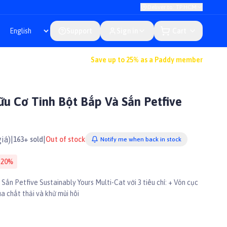
Deliver to: TP.HCM
Support
Sign in
Cart
Save up to 25% as a Paddy member
u Cơ Tinh Bột Bắp Và Sắn Petfive
iá)
|
|
163+ sold
Out of stock
Notify me when back in stock
-
20
%
ắn Petfive Sustainably Yours Multi-Cat với 3 tiêu chí: + Vón cục
a chất thải và khử mùi hôi