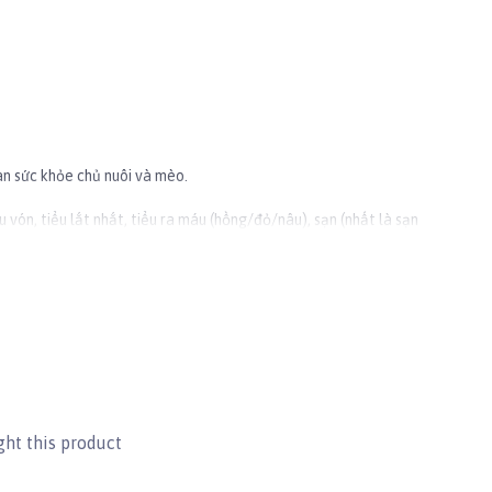
àn sức khỏe chủ nuôi và mèo.
 vón, tiểu lắt nhắt, tiểu ra máu (hồng/đỏ/nâu), sạn (nhất là sạn
 quả.
 khi tiếp xúc.
cầu một cách an toàn.
 thiện với môi trường.
ht this product