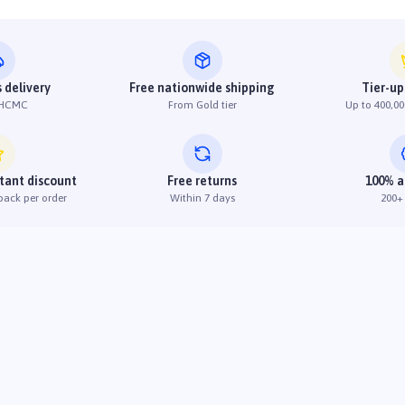
 delivery
Free nationwide shipping
Tier-up
 HCMC
From Gold tier
Up to 400,00
stant discount
Free returns
100% a
back per order
Within 7 days
200+