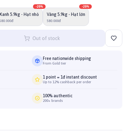
-
20
%
-
20
%
Xanh 5.9kg - Hạt nhỏ
Vàng 5.9kg - Hạt lớn
580.000đ
580.000đ
Out of stock
Free nationwide shipping
From Gold tier
1 point = 1đ instant discount
Up to 12% cashback per order
100% authentic
200+ brands