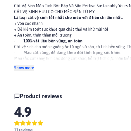
Cát Vệ Sinh Mèo Tinh Bột Bắp Và Sắn Petfive Sustainably Yours 
CÁT VỆ SINH HỮU CƠ CHO MÈO ĐẾN TỪ MỸ
Là loại cát vệ sinh tốt nhất cho mèo với 3 tiêu chí lớn nhất:
+ Vón cục nhanh
+ Dễ kiểm soát sức khỏe qua chất thải và khử mùi hôi
+ An toàn, thân thiện môi trường
-
100% vật liệu bền vững, an toàn
Cát vệ sinh cho mèo nguồn gốc từ ngô và sắn, có tính bền vững. 
-
Màu cát sáng, dễ dàng theo dõi tình trạng sức khỏe
Màu sắc cát sáng hơn các dòng cát khác, hỗ trợ tích cực nhận biết 
bùn, kích thước nhỏ). Việc theo dõi tình trạng nước tiểu rất cần t
Show more
-
Khóa chặt mùi hôi ngay khi tiết xúc
Thành phần làm từ ngô, được sản xuất đặc biệt bởi Sustainable You
-
Gần như không bụi, không mùi
Hạt cát chắc, không bụi, sau khi vón, cát vón chặt, dễ dàng xúc r
-
Vón cục nhanh, chắc chắn
Product reviews
Khoai mì ở Sustainable Yours rất giàu tinh bột, nó có hiệu quả đặc 
-
Thân thiện môi trường
4.9
Cát làm từ 100% thành phần hữu cơ, Sau 15 phút, các cục vón có t
11 reviews