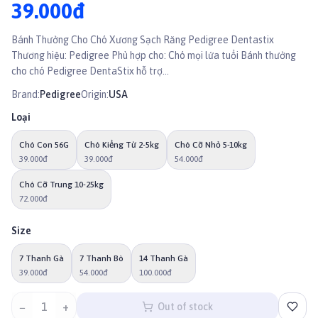
39.000đ
Bánh Thưởng Cho Chó Xương Sạch Răng Pedigree Dentastix
Thương hiệu: Pedigree Phù hợp cho: Chó mọi lứa tuổi Bánh thưởng
cho chó Pedigree DentaStix hỗ trợ...
Brand:
Pedigree
Origin:
USA
Loại
Chó Con 56G
Chó Kiểng Từ 2-5kg
Chó Cỡ Nhỏ 5-10kg
39.000đ
39.000đ
54.000đ
Chó Cỡ Trung 10-25kg
72.000đ
Size
7 Thanh Gà
7 Thanh Bò
14 Thanh Gà
39.000đ
54.000đ
100.000đ
−
1
+
Out of stock