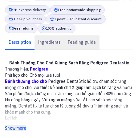
2H express delivery
Free nationwide shipping
Tier-up vouchers
1 point = 1đ instant discount
Free returns
100% authentic
Description
Ingredients
Feeding guide
Bánh Thưởng Cho Chó Xương Sạch Răng Pedigree Dentastix
Thương hiệu:
Pedigree
Phù hợp cho: Chó mọi lứa tuổi
Bánh thưởng cho chó
Pedigree DentaStix hỗ trợ chăm sóc răng
miệng cho chó, với thiết kế hình chữ X giúp làm sạch kẽ răng và nướu.
Sản phẩm được chứng minh lâm sàng có thể giảm đến 80% cao răng
khi dùng hằng ngày. Vừa ngon miệng vừa tốt cho sức khỏe răng
miệng, DentaStix là lựa chọn lý tưởng để duy trì hàm răng sạch và
khỏe mạnh cho thú cưng.
Lợi ích
Giảm cao răng hỗ trợ giảm đến 80% tích tụ cao răng
Show more
Làm sạch răng: Kết cấu dai, cọ xát giúp loại bỏ mảng báng và thức
ăn thừa