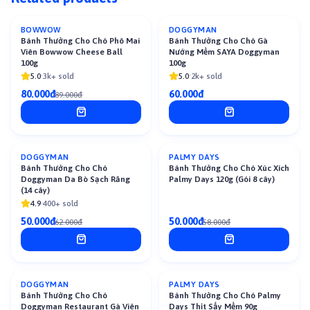
BOWWOW
DOGGYMAN
-
10
%
Bánh Thưởng Cho Chó Phô Mai
Bánh Thưởng Cho Chó Gà
Viên Bowwow Cheese Ball
Nướng Mềm SAYA Doggyman
100g
100g
5.0
·
3k+ sold
5.0
·
2k+ sold
80.000đ
60.000đ
89.000đ
DOGGYMAN
PALMY DAYS
-
19
%
-
14
%
Bánh Thưởng Cho Chó
Bánh Thưởng Cho Chó Xúc Xích
Doggyman Da Bò Sạch Răng
Palmy Days 120g (Gói 8 cây)
(14 cây)
4.9
·
400+ sold
50.000đ
50.000đ
62.000đ
58.000đ
DOGGYMAN
PALMY DAYS
-
13
%
-
13
%
Bánh Thưởng Cho Chó
Bánh Thưởng Cho Chó Palmy
Doggyman Restaurant Gà Viên
Days Thịt Sấy Mềm 90g