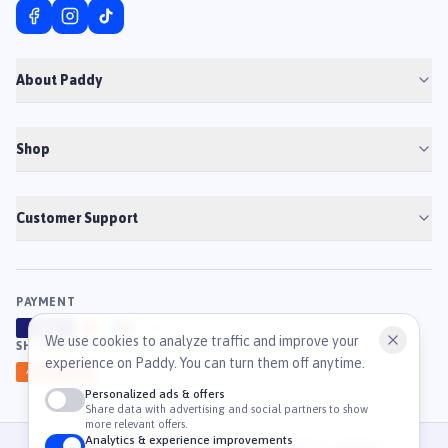
About Paddy
Shop
Customer Support
PAYMENT
VISA
ATM
J
C
B
We use cookies to analyze traffic and improve your
SHIPPING
experience on Paddy. You can turn them off anytime.
GHN
Ahamove
Personalized ads & offers
Share data with advertising and social partners to show
more relevant offers.
Analytics & experience improvements
© 2026 Công Ty Cổ Phần TM & DV Paddy. MST: 0316459054.