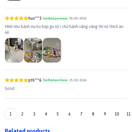
hus***3
05/05/2026
Verified purchase
Hình như bánh inu ko hợp gu nó í chứ bánh vàng vàng thì nó thích ăn
nè
pth***6
25/03/2026
Verified purchase
Good
1
2
3
4
5
6
7
8
9
10
11
Related products