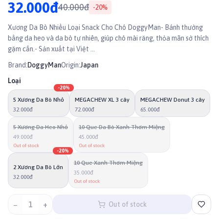
32.000đ
40.000đ
-
20
%
Xương Da Bò Nhiều Loại Snack Cho Chó DoggyMan- Bánh thưởng
bằng da heo và da bò tự nhiên, giúp chó mài răng, thỏa mãn sở thích
gặm cắn.- Sản xuất tại Việt ...
Brand:
DoggyMan
Origin:
Japan
Loại
-
20
%
5 Xương Da Bò Nhỏ
MEGACHEW XL 3 cây
MEGACHEW Donut 3 cây
32.000đ
72.000đ
65.000đ
5 Xương Da Heo Nhỏ
10 Que Da Bò Xanh Thơm Miệng
49.000đ
45.000đ
Out of stock
Out of stock
-
20
%
10 Que Xanh Thơm Miệng
2 Xương Da Bò Lớn
35.000đ
32.000đ
Out of stock
−
1
+
Out of stock