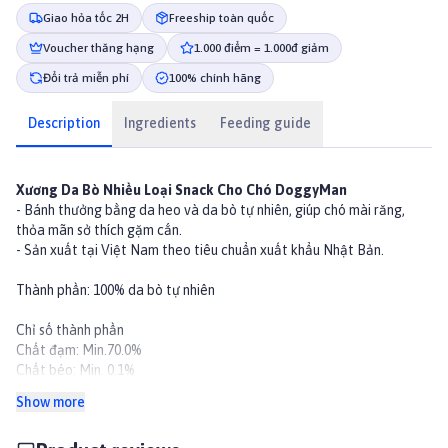
Giao hỏa tốc 2H
Freeship toàn quốc
Voucher thăng hạng
1.000 điểm = 1.000đ giảm
Đổi trả miễn phí
100% chính hãng
Description
Ingredients
Feeding guide
Xương Da Bò Nhiều Loại Snack Cho Chó DoggyMan
- Bánh thưởng bằng da heo và da bò tự nhiên, giúp chó mài răng,
thỏa mãn sở thích gặm cắn.
- Sản xuất tại Việt Nam theo tiêu chuẩn xuất khẩu Nhật Bản.
Thành phần: 100% da bò tự nhiên
Chỉ số thành phần
Chất đạm: Min.70.0%
Chất béo: Min. 0.1%
Chất xơ: Max. 1.0%
Show more
Độ ẩm: Max. 20.0%