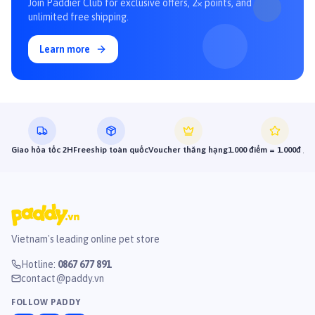
Join Paddier Club for exclusive offers, 2× points, and
unlimited free shipping.
Learn more
Giao hỏa tốc 2H
Freeship toàn quốc
Voucher thăng hạng
1.000 điểm = 1.000đ gi
Vietnam's leading online pet store
Hotline
:
0867 677 891
contact@paddy.vn
FOLLOW PADDY