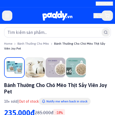
TP.HCM
Home
Bánh Thưởng Cho Mèo
Bánh Thưởng Cho Chó Mèo Thịt Sấy
Viên Joy Pet
On sale
+
6
Bánh Thưởng Cho Chó Mèo Thịt Sấy Viên Joy
Pet
|
10+ sold
Out of stock
Notify me when back in stock
235.000đ
285.000đ
-
18
%