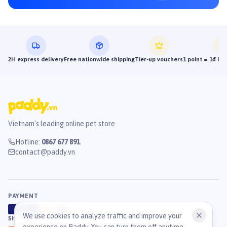
2H express delivery
Free nationwide shipping
Tier-up vouchers
1 point = 1đ in
Vietnam's leading online pet store
Hotline
:
0867 677 891
contact@paddy.vn
PAYMENT
VISA
ATM
J
C
B
We use cookies to analyze traffic and improve your
SHIPPING