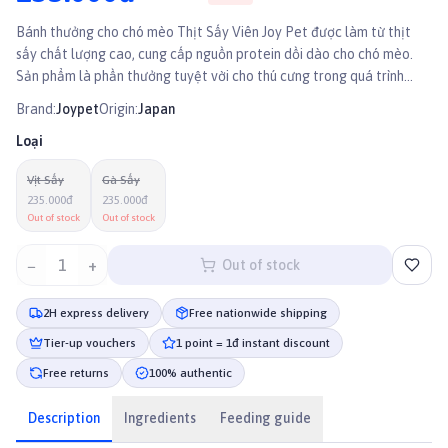
Bánh thưởng cho chó mèo Thịt Sấy Viên Joy Pet được làm từ thịt
sấy chất lượng cao, cung cấp nguồn protein dồi dào cho chó mèo.
Sản phẩm là phần thưởng tuyệt vời cho thú cưng trong quá trình
huấn luyện.
Brand:
Joypet
Origin:
Japan
Loại
Vịt Sấy
Gà Sấy
235.000đ
235.000đ
Out of stock
Out of stock
−
1
+
Out of stock
2H express delivery
Free nationwide shipping
Tier-up vouchers
1 point = 1đ instant discount
Free returns
100% authentic
Description
Ingredients
Feeding guide