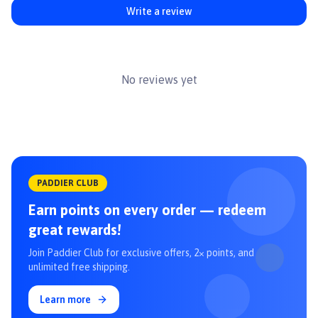
#snackchocho #treatcho #banhthuong #banhthuongmeo
Write a review
#banhthuongchomeo #anvatchocho #doanchocho #thucanchomeo
#joypet #banhthuongjoypet
No reviews yet
PADDIER CLUB
Earn points on every order — redeem
great rewards!
Join Paddier Club for exclusive offers, 2× points, and
unlimited free shipping.
Learn more