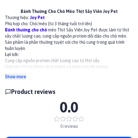
Bánh Thưởng Cho Chó Mèo Thịt Sấy Viên Joy Pet
Thương hiệu:
Joy Pet
Phù hợp cho: Chó/mèo (từ 3 tháng tuổi trở lên)
Bánh thưởng cho chó
mèo Thịt Sấy Viên Joy Pet được làm từ thịt
sấy chất lượng cao, cung cấp nguồn protein dồi dào cho chó mèo.
Sản phẩm là phần thưởng tuyệt vời cho thú cưng trong quá trình
huấn luyện.
Lợi ích:
Cung cấp nguồn protein chất lượng cao từ thịt sấy
Giúp duy trì sức khỏe răng miệng và giảm mùi hôi miệng
Hỗ trợ hệ tiêu hóa khỏe mạnh
Show more
Là một phần thưởng tuyệt vời cho chó và mèo trong quá trình huấn
luyện
Product reviews
Thành phần
Thịt vịt, thịt gà, dầu thực vật, vitamin và khoáng chất
0.0
Hướng dẫn sử dụng
Có thể cho thú cưng ăn trực tiếp như một món ăn vặt hoặc sử dụng
để huấn luyện.
Tránh ánh nắng trực tiếp hoặc nơi có nhiệt độ và độ ẩm cao.
0 reviews
Sau khi mở gói nên sử dụng ngay và bảo quản trong tủ lạnh.
👉Xem thêm các sản phẩm khác tại
Paddy.vn