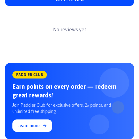
No reviews yet
PADDIER CLUB
Earn points on every order — redeem
great rewards!
Join Paddier Club for exclusive offers, 2× points, and
unlimited free shipping.
Learn more