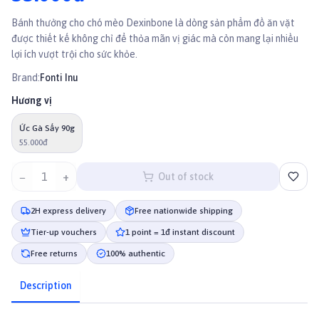
Bánh thưởng cho chó mèo Dexinbone là dòng sản phẩm đồ ăn vặt
được thiết kế không chỉ để thỏa mãn vị giác mà còn mang lại nhiều
lợi ích vượt trội cho sức khỏe.
Brand:
Fonti Inu
Hương vị
Ức Gà Sấy 90g
55.000đ
−
1
+
Out of stock
2H express delivery
Free nationwide shipping
Tier-up vouchers
1 point = 1đ instant discount
Free returns
100% authentic
Description