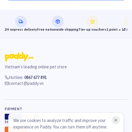
2H express delivery
Free nationwide shipping
Tier-up vouchers
1 point = 1đ in
Vietnam's leading online pet store
Hotline
:
0867 677 891
contact@paddy.vn
PAYMENT
VISA
ATM
J
C
B
We use cookies to analyze traffic and improve your
SHIPPING
experience on Paddy. You can turn them off anytime.
GHN
Ahamove