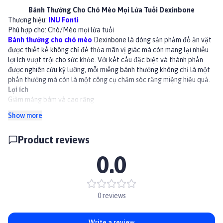
Bánh Thưởng Cho Chó Mèo Mọi Lứa Tuổi Dexinbone
Thương hiệu:
INU Fonti
Phù hợp cho: Chó/Mèo mọi lứa tuổi
Bánh thưởng cho chó mèo
Dexinbone là dòng sản phẩm đồ ăn vặt
được thiết kế không chỉ để thỏa mãn vị giác mà còn mang lại nhiều
lợi ích vượt trội cho sức khỏe. Với kết cấu đặc biệt và thành phần
được nghiên cứu kỹ lưỡng, mỗi miếng bánh thưởng không chỉ là một
phần thưởng mà còn là một công cụ chăm sóc răng miệng hiệu quả.
Lợi ích
Giảm mảng bám và cao răng
Thành phần tốt cho tiêu hoá
Show more
Giảm căng thẳng và chống buồn chán
Chắc khoẻ cơ bắp, răng và xương
Product reviews
Hướng dẫn bảo quản
Luôn giữ sản phẩm còn lại trong túi hoặc thùng kín
0.0
Bảo quản sản phẩm ở nơi khô ráo, thoáng mát, tránh tiếp xúc trực
tiếp với ánh sáng mặt trời
Xem thêm các sản phẩm khác tại
Paddy.vn
#banhthuongchochomeo #snackchomeo #thucanchochomeo
0 reviews
#doanchomeo #chamsocrangmieng #chamsocthucung #INUFONTI
Write a review