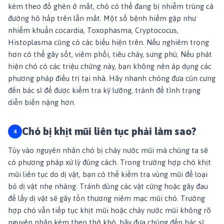
kèm theo đổ ghèn ở mắt, chó có thể đang bị nhiễm trùng cả
đường hô hấp trên lẫn mắt. Một số bệnh hiếm gặp như
nhiễm khuẩn cocardia, Toxophasma, Cryptococus,
Histoplasma cũng có các biểu hiện trên. Nếu nghiêm trọng
hơn có thể gây sốt, viêm phổi, tiêu chảy, sưng phù. Nếu phát
hiện chó có các triệu chứng này, bạn không nên áp dụng các
phương pháp điều trị tại nhà. Hãy nhanh chóng đưa cún cưng
đến bác sĩ để được kiểm tra kỹ lưỡng, tránh để tình trạng
diễn biến nặng hơn.
Chó bị khịt mũi liên tục phải làm sao?
Tùy vào nguyên nhân chó bị chảy nước mũi mà chúng ta sẽ
có phương pháp xử lý đúng cách. Trong trường hợp chó khịt
mũi liên tục do dị vật, bạn có thể kiểm tra vùng mũi để loại
bỏ dị vật nhẹ nhàng. Tránh dùng các vật cứng hoặc gây đau
để lấy dị vật sẽ gây tổn thương niêm mạc mũi chó. Trường
hợp chó vẫn tiếp tục khịt mũi hoặc chảy nước mũi không rõ
nguyên nhân kèm theo thở khò, hãy đưa chúng đến bác sĩ