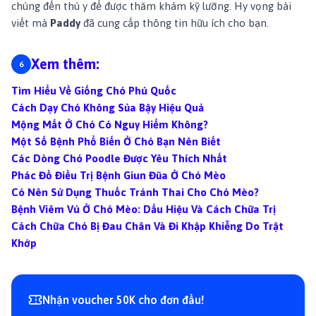
chúng đến thú y để được thăm khám kỹ lưỡng. Hy vọng bài
viết mà
Paddy
đã cung cấp thông tin hữu ích cho bạn.
Xem thêm:
Tìm Hiểu Về Giống Chó Phú Quốc
Cách Dạy Chó Không Sủa Bậy Hiệu Quả
Mộng Mắt Ở Chó Có Nguy Hiểm Không?
Một Số Bệnh Phổ Biến Ở Chó Bạn Nên Biết
Các Dòng Chó Poodle Được Yêu Thích Nhất
Phác Đồ Điều Trị Bệnh Giun Đũa Ở Chó Mèo
Có Nên Sử Dụng Thuốc Tránh Thai Cho Chó Mèo?
Bệnh Viêm Vú Ở Chó Mèo: Dấu Hiệu Và Cách Chữa Trị
Cách Chữa Chó Bị Đau Chân Và Đi Khập Khiễng Do Trật
Khớp
Nhận voucher 50K cho đơn đầu!