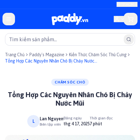
TP.HCM
Trang Chủ
Paddy's Magazine
Kiến Thức Chăm Sóc Thú Cưng
Tổng Hợp Các Nguyên Nhân Chó Bị Chảy Nước
Mũi
CHĂM SÓC CHÓ
Tổng Hợp Các Nguyên Nhân Chó Bị Chảy
Nước Mũi
Đăng ngày
Thời gian đọc
Lan Nguyen
L
thg 4 17, 2025
7 phút
Biên tập viên