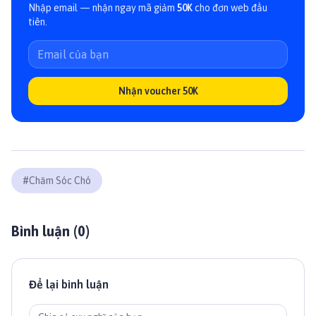
Nhập email — nhận ngay mã giảm
50K
cho đơn web đầu
tiên.
Nhận voucher 50K
#
Chăm Sóc Chó
Bình luận (
0
)
Để lại bình luận