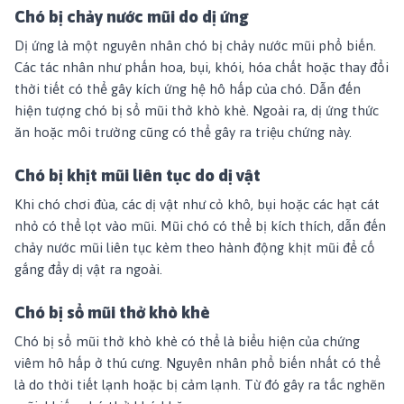
Chó bị chảy nước mũi do dị ứng
Dị ứng là một nguyên nhân chó bị chảy nước mũi phổ biến.
Các tác nhân như phấn hoa, bụi, khói, hóa chất hoặc thay đổi
thời tiết có thể gây kích ứng hệ hô hấp của chó. Dẫn đến
hiện tượng chó bị sổ mũi thở khò khè. Ngoài ra, dị ứng thức
ăn hoặc môi trường cũng có thể gây ra triệu chứng này.
Chó bị khịt mũi liên tục do dị vật
Khi chó chơi đùa, các dị vật như cỏ khô, bụi hoặc các hạt cát
nhỏ có thể lọt vào mũi. Mũi chó có thể bị kích thích, dẫn đến
chảy nước mũi liên tục kèm theo hành động khịt mũi để cố
gắng đẩy dị vật ra ngoài.
Chó bị sổ mũi thở khò khè
Chó bị sổ mũi thở khò khè có thể là biểu hiện của chứng
viêm hô hấp ở thú cưng. Nguyên nhân phổ biến nhất có thể
là do thời tiết lạnh hoặc bị cảm lạnh. Từ đó gây ra tắc nghẽn