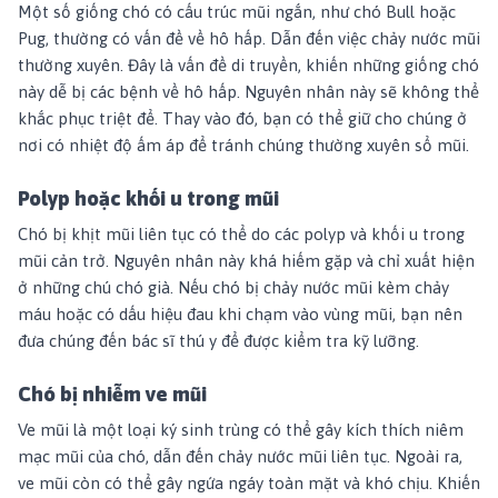
Một số giống chó có cấu trúc mũi ngắn, như chó Bull hoặc
Pug, thường có vấn đề về hô hấp. Dẫn đến việc chảy nước mũi
thường xuyên. Đây là vấn đề di truyền, khiến những giống chó
này dễ bị các bệnh về hô hấp. Nguyên nhân này sẽ không thể
khắc phục triệt để. Thay vào đó, bạn có thể giữ cho chúng ở
nơi có nhiệt độ ấm áp để tránh chúng thường xuyên sổ mũi.
Polyp hoặc khối u trong mũi
Chó bị khịt mũi liên tục có thể do các polyp và khối u trong
mũi cản trở. Nguyên nhân này khá hiếm gặp và chỉ xuất hiện
ở những chú chó già. Nếu chó bị chảy nước mũi kèm chảy
máu hoặc có dấu hiệu đau khi chạm vào vùng mũi, bạn nên
đưa chúng đến bác sĩ thú y để được kiểm tra kỹ lưỡng.
Chó bị nhiễm ve mũi
Ve mũi là một loại ký sinh trùng có thể gây kích thích niêm
mạc mũi của chó, dẫn đến chảy nước mũi liên tục. Ngoài ra,
ve mũi còn có thể gây ngứa ngáy toàn mặt và khó chịu. Khiến