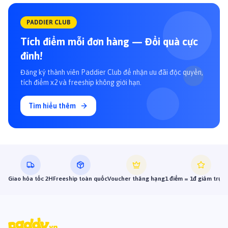
PADDIER CLUB
Tích điểm mỗi đơn hàng — Đổi quà cực
đỉnh!
Đăng ký thành viên Paddier Club để nhận ưu đãi độc quyền,
tích điểm x2 và freeship không giới hạn.
Tìm hiểu thêm
Giao hỏa tốc 2H
Freeship toàn quốc
Voucher thăng hạng
1 điểm = 1đ giảm trực 