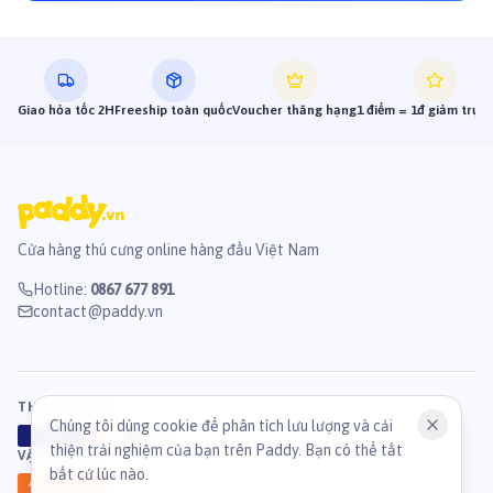
Giao hỏa tốc 2H
Freeship toàn quốc
Voucher thăng hạng
1 điểm = 1đ giảm trực 
Cửa hàng thú cưng online hàng đầu Việt Nam
Hotline
:
0867 677 891
contact@paddy.vn
THANH TOÁN
Chúng tôi dùng cookie để phân tích lưu lượng và cải
VISA
ATM
J
C
B
thiện trải nghiệm của bạn trên Paddy. Bạn có thể tắt
VẬN CHUYỂN
bất cứ lúc nào.
GHN
Ahamove