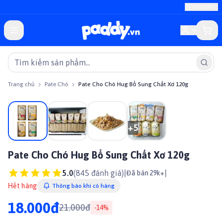
TP.HCM
Trang chủ
Pate Chó
Pate Cho Chó Hug Bổ Sung Chất Xơ 120g
Giảm giá
+
5
Pate Cho Chó Hug Bổ Sung Chất Xơ 120g
5.0
(
845
đánh giá)
|
|
Đã bán 29k+
Hết hàng
Thông báo khi có hàng
18.000đ
21.000đ
-
14
%