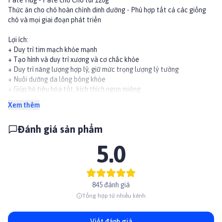
Pate Hug - Pate cho Chó túi 120g
Thức ăn cho chó hoàn chỉnh dinh dưỡng - Phù hợp tất cả các giống
chó và mọi giai đoạn phát triển
Lợi ích:
+ Duy trì tim mạch khỏe mạnh
+ Tạo hình và duy trì xương và cơ chắc khỏe
+ Duy trì năng lượng hợp lý, giữ mức trọng lượng lý tưởng
+ Nuôi dưỡng da lông bóng khỏe
+ Giúp hệ tiêu hóa tốt, kích thích ngon miệng
Xem thêm
Thành phần thịt tươi tự nhiên
- không gây dị ứng
Đánh giá sản phẩm
- không có hương vị nhân tạo
- không màu nhân tạo
5.0
- Kiểm tra chất lượng độc lập cực kỳ nghiêm ngặt đảm bảo chất
lượng ở mức cao nhất
Pate Hug Cho Chó Gói 120g có 3 vị:
845 đánh giá
1. Vị Gà & Bí Đỏ: Gà, thịt đỏ cá ngừ, bí đỏ, đạm đậu nành, vitamin,
Tổng hợp từ nhiều kênh
khoáng chất...
2. Vị Gà & Khoai Lang: Gà, thịt đỏ cá ngừ, khoai lang, tinh bột sắn,
đạm đậu nành, vitamin, khoáng chất...
Viết đánh giá