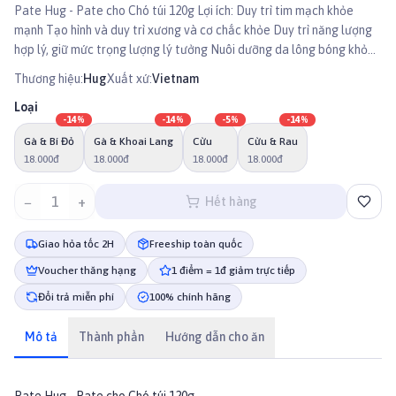
Pate Hug - Pate cho Chó túi 120g Lợi ích: Duy trì tim mạch khỏe
mạnh Tạo hình và duy trì xương và cơ chắc khỏe Duy trì năng lượng
hợp lý, giữ mức trọng lượng lý tưởng Nuôi dưỡng da lông bóng khỏe
Giúp hệ tiêu hóa tốt, kích thích ngon miệng
Thương hiệu:
Hug
Xuất xứ:
Vietnam
Loại
-
14
%
-
14
%
-
5
%
-
14
%
Gà & Bí Đỏ
Gà & Khoai Lang
Cừu
Cừu & Rau
18.000đ
18.000đ
18.000đ
18.000đ
−
1
+
Hết hàng
Giao hỏa tốc 2H
Freeship toàn quốc
Voucher thăng hạng
1 điểm = 1đ giảm trực tiếp
Đổi trả miễn phí
100% chính hãng
Mô tả
Thành phần
Hướng dẫn cho ăn