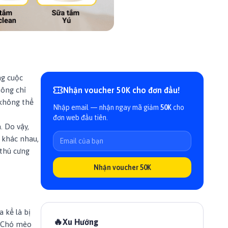
ng cuộc
hông chỉ
Nhận voucher 50K cho đơn đầu!
 không thể
Nhập email — nhận ngay mã giảm
50K
cho
đơn web đầu tiên.
 Do vậy,
khác nhau,
 thú cưng
Nhận voucher 50K
 kể là bị
🔥
Xu Hướng
. Chó mèo