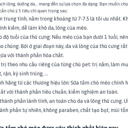
ch lông, dưỡng da… mang đến sự lựa chọn đa dạng. Bạn muốn ch
ần chú ý 5 tiêu chí quan trọng sau:
 trung tính, nằm trong khoảng từ 7-7.5 là tối ưu nhất. 
ính kiềm, dễ làm khô da, lông của mèo.
 độ tuổi của thú cưng: Nếu mèo của bạn dưới 1 tuổi, nê
o chúng. Bởi ở giai đoạn này, da và lông của thú cưng rấ
ứa với thành phần hóa chất.
trị theo nhu cầu riêng của từng chú pet:
trị nấm, làm mư
t, rận, ký sinh trùng, …
h hãng từ các thương hiệu lớn: Sữa tắm chó mèo chính 
uất với thành phần tiêu chuẩn, kiểm nghiệm an toàn.
thành phần lành tính, an toàn cho da và lông thú cưng. Ư
hành phần tự nhiên, không paraben, chất tạo bọt, mùi tổ
ữa tắm chó mèo được yêu thích nhất hiện nay