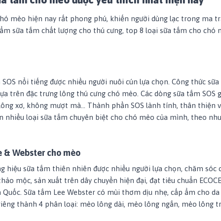
hó mèo hiện nay rất phong phú, khiến người dùng lạc trong ma t
ẩm sữa tắm chất lượng cho thú cưng, top 8 loại sữa tắm cho chó 
SOS nổi tiếng được nhiều người nuôi cún lựa chọn. Công thức sữ
dựa trên đặc trưng lông thú cưng chó mèo. Các dòng sữa tắm SOS g
ẻ, lông xơ, không mượt mà… Thành phần SOS lành tính, thân thiện v
n nhiều loại sữa tắm chuyên biệt cho chó mèo của mình, theo nhu
e & Webster cho mèo
g hiệu sữa tắm thiên nhiên được nhiều người lựa chọn, chăm sóc
hảo mộc, sản xuất trên dây chuyền hiện đại, đạt tiêu chuẩn ECO
n Quốc. Sữa tắm Lee Webster có mùi thơm dịu nhẹ, cấp ẩm cho da
iêng thành 4 phân loại: mèo lông dài, mèo lông ngắn, mèo lông 