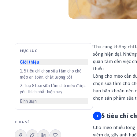
Thú cưng không chỉ l
MỤC LỤC
sống hiện đại. Những
quan tâm đến việc ch
Giới thiệu
thiếu.
1
.
5 tiêu chí chọn sữa tắm cho chó
Lông chó mèo cần đư
mèo an toàn, chất lượng tốt
chọn sữa tắm cho ch
2
.
Top 8 loại sữa tắm chó mèo được
bạn băn khoăn nên ch
yêu thích nhất hiện nay
chọn sản phẩm sữa 
Bình luận
5 tiêu chí c
CHIA SẺ
Chó mèo nhiều lông t
viêm da, gây ảnh hưở