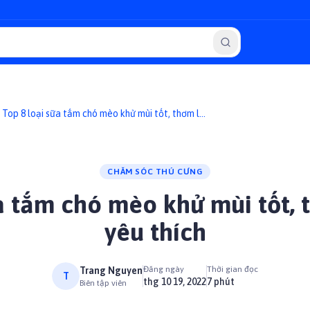
Top 8 loại sữa tắm chó mèo khử mùi tốt, thơm lâu
được yêu thích
CHĂM SÓC THÚ CƯNG
ữa tắm chó mèo khử mùi tốt, 
yêu thích
Đăng ngày
Thời gian đọc
Trang Nguyen
T
thg 10 19, 2022
7 phút
Biên tập viên