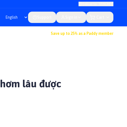
Deliver to: TP.HCM
Support
Sign in
Cart
Save up to 25% as a Paddy member
thơm lâu được