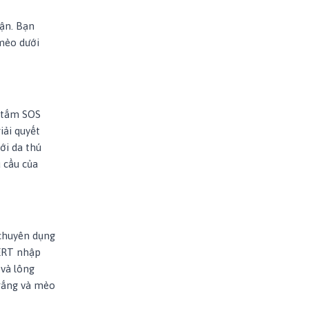
rận. Bạn
mèo dưới
a tắm SOS
iải quyết
ới da thú
 cầu của
 chuyên dụng
CERT nhập
 và lông
trắng và mèo