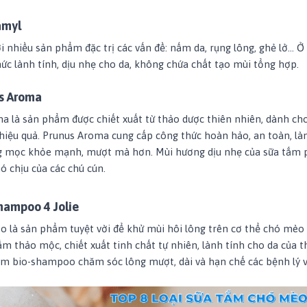
amyl
 nhiều sản phẩm đặc trị các vấn đề: nấm da, rụng lông, ghẻ lở… Ở 
ức lành tính, dịu nhẹ cho da, không chứa chất tạo mùi tổng hợp.
s Aroma
 là sản phẩm được chiết xuất từ thảo dược thiên nhiên, dành ch
hiệu quả. Prunus Aroma cung cấp công thức hoàn hảo, an toàn, là
ưng mọc khỏe mạnh, mượt mà hơn. Mùi hương dịu nhẹ của sữa tắm 
ó chịu của các chú cún.
hampoo 4 Jolie
 là sản phẩm tuyệt vời để khử mùi hôi lông trên cơ thể chó mèo
ắm thảo mộc, chiết xuất tinh chất tự nhiên, lành tính cho da của t
ẩm bio-shampoo chăm sóc lông mượt, dài và hạn chế các bệnh lý 