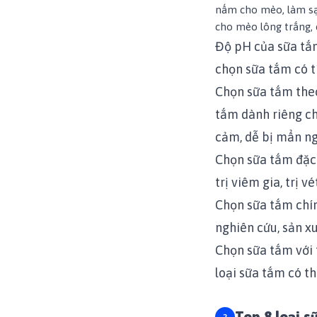
nấm cho mèo, làm sạ
cho mèo lông trắng, c
Độ pH của sữa tắm
chọn sữa tắm có t
Chọn sữa tắm theo
tắm dành riêng ch
cảm, dễ bị mẩn ng
Chọn sữa tắm đặc 
trị viêm gia, trị vé
Chọn sữa tắm chín
nghiên cứu, sản x
Chọn sữa tắm với 
loại sữa tắm có t
Top 8 loại s