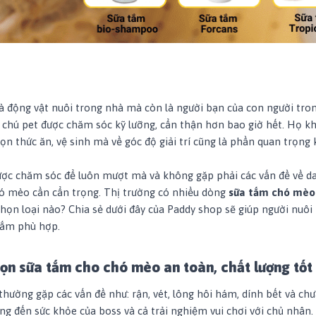
à động vật nuôi trong nhà mà còn là người bạn của con người tro
 chú pet được chăm sóc kỹ lưỡng, cẩn thận hơn bao giờ hết. Họ k
ọn thức ăn, vệ sinh mà về góc độ giải trí cũng là phần quan trọng
ợc chăm sóc để luôn mượt mà và không gặp phải các vấn đề về da.
ó mèo cần cẩn trọng. Thị trường có nhiều dòng
sữa tắm chó mèo
ọn loại nào? Chia sẻ dưới đây của Paddy shop sẽ giúp người nuôi
tắm phù hợp.
họn sữa tắm cho chó mèo an toàn, chất lượng tốt
hường gặp các vấn đề như: rận, vét, lông hôi hám, dính bết và chưa
ng đến sức khỏe của boss và cả trải nghiệm vui chơi với chủ nhân