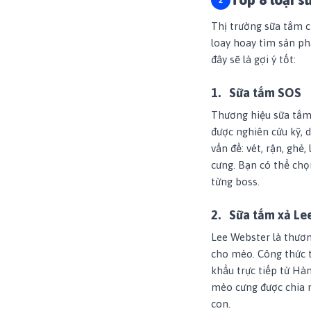
Thị trường sữa tắm c
loay hoay tìm sản ph
đây sẽ là gợi ý tốt:
1.
Sữa tắm SOS
Thương hiệu sữa tắm 
được nghiên cứu kỹ, 
vấn đề: vét, rận, gh
cưng. Bạn có thể chọ
từng boss.
2.
Sữa tắm xả Le
Lee Webster là thươn
cho mèo. Công thức t
khẩu trực tiếp từ Hà
mèo cưng được chia r
con.