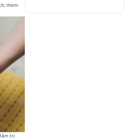
ạch, thơm
 tắm trị