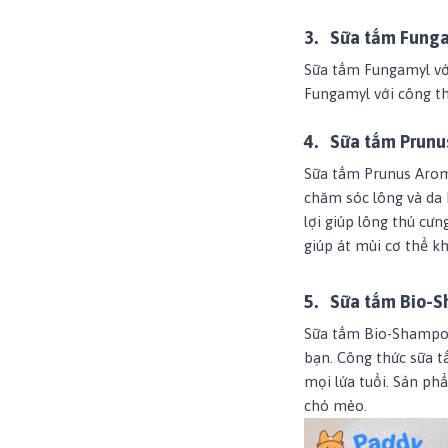
3.
Sữa tắm Fung
Sữa tắm Fungamyl với
Fungamyl với công th
4.
Sữa tắm Prunu
Sữa tắm Prunus Aroma
chăm sóc lông và da 
lợi giúp lông thú c
giúp át mùi cơ thể kh
5.
Sữa tắm Bio-S
Sữa tắm Bio-Shampoo
bạn. Công thức sữa t
mọi lứa tuổi. Sản ph
chó mèo.