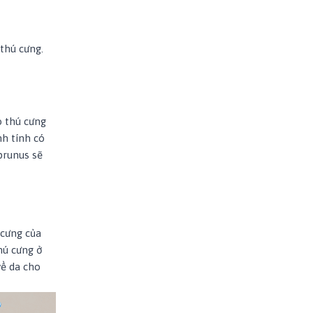
thú cưng.
o thú cưng
nh tính có
prunus sẽ
 cưng của
hú cưng ở
về da cho