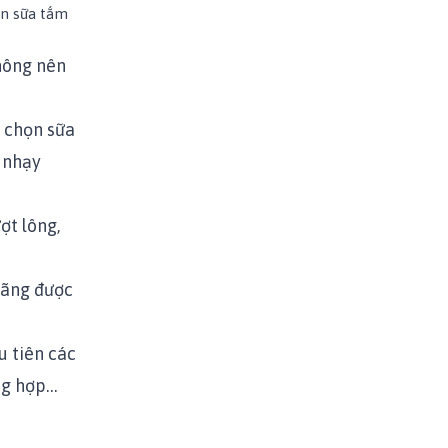
ọn sữa tắm
Không nên
n chọn sữa
t nhạy
ợt lông,
hãng được
u tiên các
ng hợp…