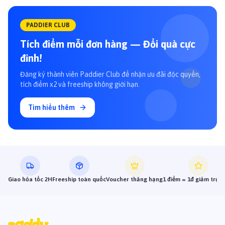
PADDIER CLUB
Tích điểm mỗi đơn hàng — Đổi quà cực
đỉnh!
Đăng ký thành viên Paddier Club để nhận ưu đãi độc quyền,
tích điểm x2 và freeship không giới hạn.
Tìm hiểu thêm
Giao hỏa tốc 2H
Freeship toàn quốc
Voucher thăng hạng
1 điểm = 1đ giảm trực 