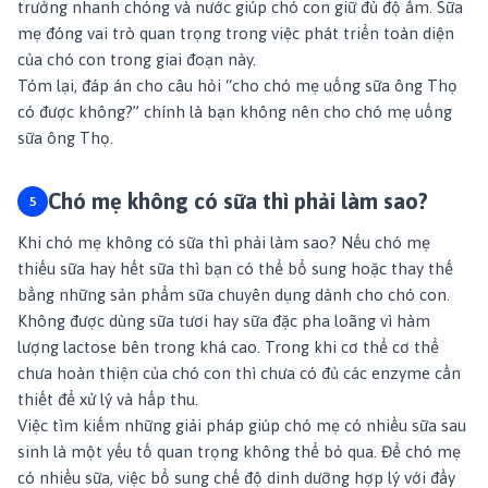
trưởng nhanh chóng và nước giúp chó con giữ đủ độ ẩm. Sữa
mẹ đóng vai trò quan trọng trong việc phát triển toàn diện
của chó con trong giai đoạn này.
Tóm lại, đáp án cho câu hỏi “cho chó mẹ uống sữa ông Thọ
có được không?” chính là bạn không nên cho chó mẹ uống
sữa ông Thọ.
Chó mẹ không có sữa thì phải làm sao?
Khi chó mẹ không có sữa thì phải làm sao? Nếu chó mẹ
thiếu sữa hay hết sữa thì bạn có thể bổ sung hoặc thay thế
bằng những sản phẩm sữa chuyên dụng dành cho chó con.
Không được dùng sữa tươi hay sữa đặc pha loãng vì hàm
lượng lactose bên trong khá cao. Trong khi cơ thể cơ thể
chưa hoàn thiện của chó con thì chưa có đủ các enzyme cần
thiết để xử lý và hấp thu.
Việc tìm kiếm những giải pháp giúp chó mẹ có nhiều sữa sau
sinh là một yếu tố quan trọng không thể bỏ qua. Để chó mẹ
có nhiều sữa, việc bổ sung chế độ dinh dưỡng hợp lý với đầy