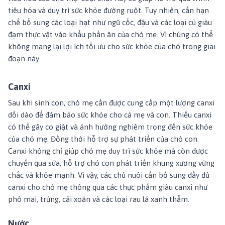
tiêu hóa và duy trì sức khỏe đường ruột. Tuy nhiên, cần hạn
chế bổ sung các loại hạt như ngũ cốc, đậu và các loại củ giàu
đạm thực vật vào khẩu phần ăn của chó mẹ. Vì chúng có thể
không mang lại lợi ích tối ưu cho sức khỏe của chó trong giai
đoạn này.
Canxi
Sau khi sinh con, chó mẹ cần được cung cấp một lượng canxi
dồi dào để đảm bảo sức khỏe cho cả mẹ và con. Thiếu canxi
có thể gây co giật và ảnh hưởng nghiêm trọng đến sức khỏe
của chó mẹ. Đồng thời hỗ trợ sự phát triển của chó con.
Canxi không chỉ giúp chó mẹ duy trì sức khỏe mà còn được
chuyển qua sữa, hỗ trợ chó con phát triển khung xương vững
chắc và khỏe mạnh. Vì vậy, các chủ nuôi cần bổ sung đầy đủ
canxi cho chó mẹ thông qua các thực phẩm giàu canxi như
phô mai, trứng, cải xoăn và các loại rau lá xanh thẫm.
Nước