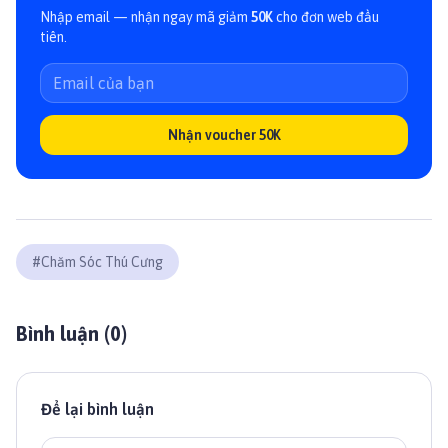
Nhập email — nhận ngay mã giảm
50K
cho đơn web đầu
tiên.
Nhận voucher 50K
#
Chăm Sóc Thú Cưng
Bình luận (
0
)
Để lại bình luận