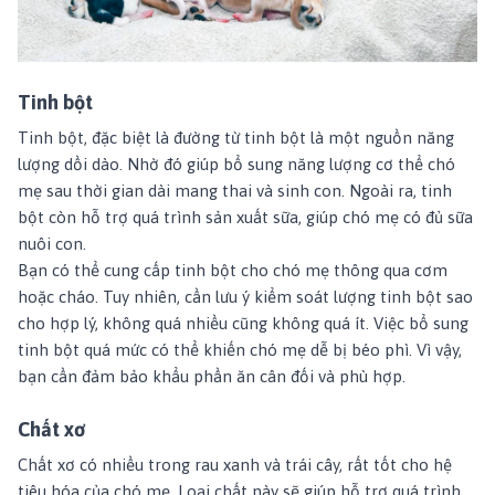
Tinh bột
Tinh bột, đặc biệt là đường từ tinh bột là một nguồn năng
lượng dồi dào. Nhờ đó giúp bổ sung năng lượng cơ thể chó
mẹ sau thời gian dài mang thai và sinh con. Ngoài ra, tinh
bột còn hỗ trợ quá trình sản xuất sữa, giúp chó mẹ có đủ sữa
nuôi con.
Bạn có thể cung cấp tinh bột cho chó mẹ thông qua cơm
hoặc cháo. Tuy nhiên, cần lưu ý kiểm soát lượng tinh bột sao
cho hợp lý, không quá nhiều cũng không quá ít. Việc bổ sung
tinh bột quá mức có thể khiến chó mẹ dễ bị béo phì. Vì vậy,
bạn cần đảm bảo khẩu phần ăn cân đối và phù hợp.
Chất xơ
Chất xơ có nhiều trong rau xanh và trái cây, rất tốt cho hệ
tiêu hóa của chó mẹ. Loại chất này sẽ giúp hỗ trợ quá trình