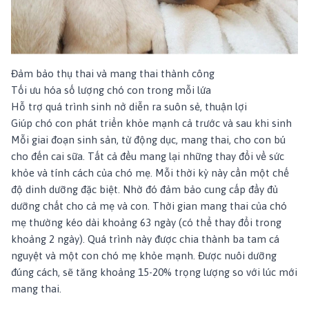
Đảm bảo thụ thai và mang thai thành công
Tối ưu hóa số lượng chó con trong mỗi lứa
Hỗ trợ quá trình sinh nở diễn ra suôn sẻ, thuận lợi
Giúp chó con phát triển khỏe mạnh cả trước và sau khi sinh
Mỗi giai đoạn sinh sản, từ động dục, mang thai, cho con bú
cho đến cai sữa. Tất cả đều mang lại những thay đổi về sức
khỏe và tính cách của chó mẹ. Mỗi thời kỳ này cần một chế
độ dinh dưỡng đặc biệt. Nhờ đó đảm bảo cung cấp đầy đủ
dưỡng chất cho cả mẹ và con. Thời gian mang thai của chó
mẹ thường kéo dài khoảng 63 ngày (có thể thay đổi trong
khoảng 2 ngày). Quá trình này được chia thành ba tam cá
nguyệt và một con chó mẹ khỏe mạnh. Được nuôi dưỡng
đúng cách, sẽ tăng khoảng 15-20% trọng lượng so với lúc mới
mang thai.