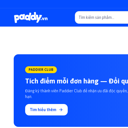
PADDIER CLUB
Tích điểm mỗi đơn hàng — Đổi qu
Đăng ký thành viên Paddier Club để nhận ưu đãi độc quyền, 
hạn.
Tìm hiểu thêm