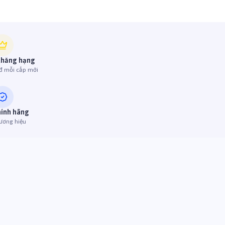
thăng hạng
đ mỗi cấp mới
hính hãng
ương hiệu