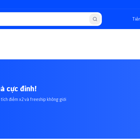
à cực đỉnh!
tích điểm x2 và freeship không giới