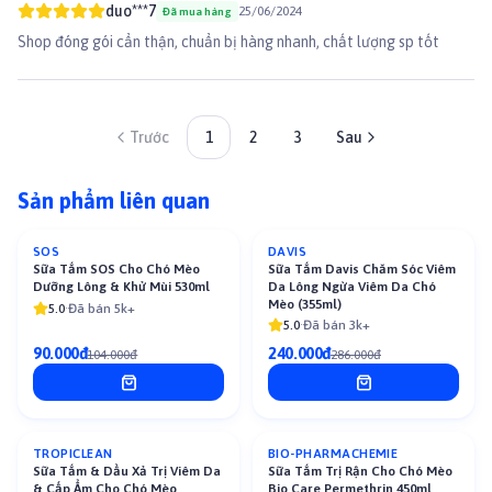
duo***7
25/06/2024
Đã mua hàng
Shop đóng gói cẩn thận, chuẩn bị hàng nhanh, chất lượng sp tốt
Trước
1
2
3
Sau
Sản phẩm liên quan
SOS
DAVIS
-
13
%
-
16
%
Sữa Tắm SOS Cho Chó Mèo
Sữa Tắm Davis Chăm Sóc Viêm
Dưỡng Lông & Khử Mùi 530ml
Da Lông Ngừa Viêm Da Chó
Mèo (355ml)
5.0
·
Đã bán 5k+
5.0
·
Đã bán 3k+
90.000đ
240.000đ
104.000đ
286.000đ
TROPICLEAN
BIO-PHARMACHEMIE
-
16
%
Sữa Tắm & Dầu Xả Trị Viêm Da
Sữa Tắm Trị Rận Cho Chó Mèo
& Cấp Ẩm Cho Chó Mèo
Bio Care Permethrin 450ml