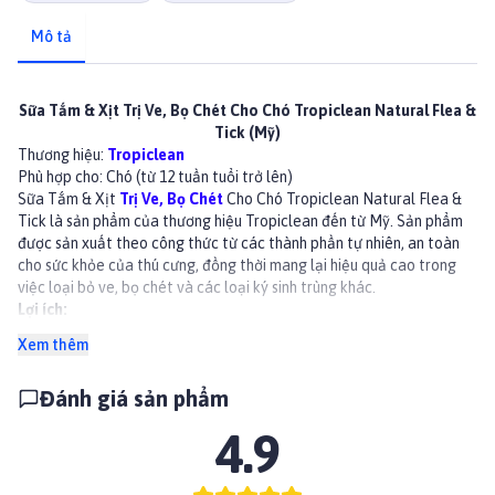
Mô tả
Sữa Tắm & Xịt Trị Ve, Bọ Chét Cho Chó Tropiclean Natural Flea &
Tick (Mỹ)
Thương hiệu:
Tropiclean
Phù hợp cho: Chó (từ 12 tuần tuổi trở lên)
Sữa Tắm & Xịt
Trị Ve, Bọ Chét
Cho Chó Tropiclean Natural Flea &
Tick là sản phẩm của thương hiệu Tropiclean đến từ Mỹ. Sản phẩm
được sản xuất theo công thức từ các thành phần tự nhiên, an toàn
cho sức khỏe của thú cưng, đồng thời mang lại hiệu quả cao trong
việc loại bỏ ve, bọ chét và các loại ký sinh trùng khác.
Lợi ích:
Không chứa các chất độc hại như pyrethrin hoặc permethrin.
Xem thêm
Có tác dụng lâu dài và làm tăng độ bền của hiệu quả diệt côn trùng.
Diệt ve, bọ chét, muỗi và các loại ký sinh trùng khác trên da và lông
Đánh giá sản phẩm
của thú cưng.
Ngăn ngừa sự xâm nhập của ve, bọ chét và các loại ký sinh trùng
4.9
khác.
Giữ cho da và lông của thú cưng sạch sẽ, thơm mát.
Thành phần