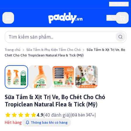
TP.HCM
Trang chủ
Sữa Tắm & Phụ Kiện Tắm Cho Chó
Sữa Tắm & Xịt Trị Ve, Bọ
Chét Cho Chó Tropiclean Natural Flea & Tick (Mỹ)
Giảm giá
+
4
Sữa Tắm & Xịt Trị Ve, Bọ Chét Cho Chó
Tropiclean Natural Flea & Tick (Mỹ)
4.9
(
40
đánh giá)
|
|
Đã bán 347+
Hết hàng
Thông báo khi có hàng