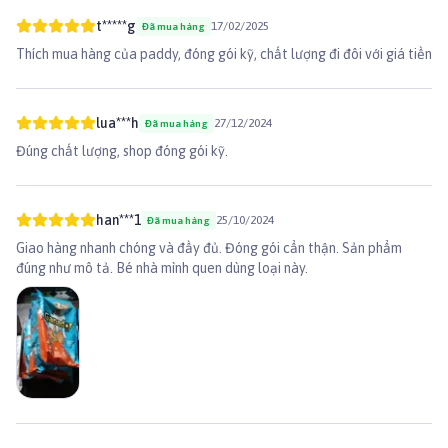
bọ chét. An toàn khi sử dụng trong nhà và ngoài trời.
👉Xem thêm các sản phẩm khác tại
Paddy.vn
t*****g
17/02/2025
Đã mua hàng
#suatamchomeo #suatamthucung #chamsocthucung #tropiclean
Thích mua hàng của paddy, đóng gói kỹ, chất lượng đi đôi với giá tiền
#suatamtropiclean #vesinh #vesinhchomeo #triveran
#triveranchomeo
lua***h
27/12/2024
Đã mua hàng
Đúng chất lượng, shop đóng gói kỹ.
han***1
25/10/2024
Đã mua hàng
Giao hàng nhanh chóng và đầy đủ. Đóng gói cẩn thận. Sản phẩm
đúng như mô tả. Bé nhà mình quen dùng loại này.