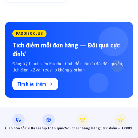
PADDIER CLUB
Tích điểm mỗi đơn hàng — Đổi quà cực
đỉnh!
Đăng ký thành viên Paddier Club để nhận ưu đãi độc quyền,
tích điểm x2 và freeship không giới hạn.
Tìm hiểu thêm
Giao hỏa tốc 2H
Freeship toàn quốc
Voucher thăng hạng
1.000 điểm = 1.000đ gi