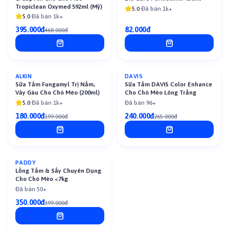
Tropiclean Oxymed 592ml (Mỹ)
5.0
·
Đã bán 1k+
5.0
·
Đã bán 1k+
395.000đ
82.000đ
468.000đ
ALKIN
DAVIS
-
10
%
-
9
%
Sữa Tắm Fungamyl Trị Nấm,
Sữa Tắm DAVIS Color Enhance
Vảy Gàu Cho Chó Mèo (200ml)
Cho Chó Mèo Lông Trắng
5.0
·
Đã bán 1k+
Đã bán 96+
180.000đ
240.000đ
199.000đ
265.000đ
PADDY
-
12
%
Lồng Tắm & Sấy Chuyên Dụng
Cho Chó Mèo <7kg
Đã bán 50+
350.000đ
399.000đ