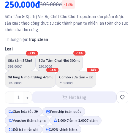
250.000đ
305.000đ
-
18
%
Sữa Tắm & Xịt Trị Ve, Bọ Chét Cho Chó Tropiclean sản phẩm được
sản xuất theo công thức từ các thành phần tự nhiên, an toàn cho sức
khỏe của thú cưng.
Thương hiệu:
Tropiclean
Loại
-
23
%
-
18
%
Sữa tắm 592ml
Sữa Tắm Chai Nhỏ 300ml
395.000đ
250.000đ
-
16
%
-
18
%
Xịt lông & môi trường 473ml
Combo sữa tắm + xịt
395.000đ
750.000đ
−
1
+
Hết hàng
Giao hỏa tốc 2H
Freeship toàn quốc
Voucher thăng hạng
1.000 điểm = 1.000đ giảm
Đổi trả miễn phí
100% chính hãng