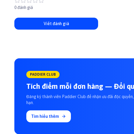
0 đánh giá
Viết đánh giá
PADDIER CLUB
Tích điểm mỗi đơn hàng — Đổi qu
Đăng ký thành viên Paddier Club để nhận ưu đãi độc quyền, 
hạn.
Tìm hiểu thêm