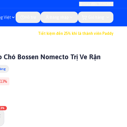
Giao đến: TP.HCM
Hỗ trợ
Đăng nhập
Giỏ hàng
Tiết kiệm đến 25% khi là thành viên Paddy
 Chó Bossen Nomecto Trị Ve Rận
hàng
13
%
13
%
g