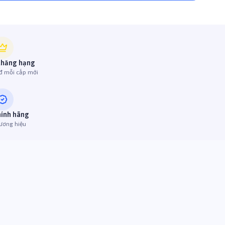
thăng hạng
đ mỗi cấp mới
hính hãng
ương hiệu