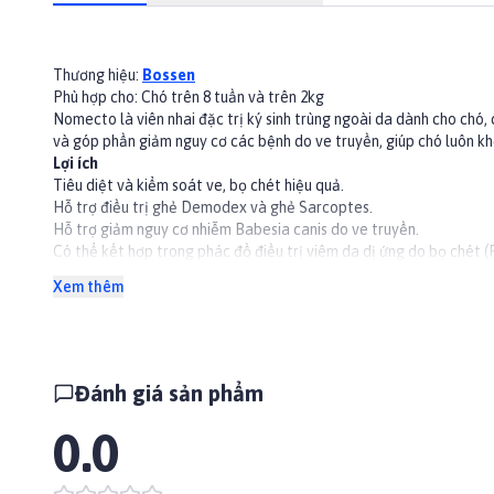
Thương hiệu:
Bossen
Phù hợp cho: Chó trên 8 tuần và trên 2kg
Nomecto là viên nhai đặc trị ký sinh trùng ngoài da dành cho chó, 
và góp phần giảm nguy cơ các bệnh do ve truyền, giúp chó luôn k
Lợi ích
Tiêu diệt và kiểm soát ve, bọ chét hiệu quả.
Hỗ trợ điều trị ghẻ Demodex và ghẻ Sarcoptes.
Hỗ trợ giảm nguy cơ nhiễm Babesia canis do ve truyền.
Có thể kết hợp trong phác đồ điều trị viêm da dị ứng do bọ chét (
Dạng viên nhai, dễ cho chó sử dụng trực tiếp hoặc trộn cùng thức 
Xem thêm
👉Xem thêm các sản phẩm khác tại
Paddy.vn
#chamsocthucung #chamsocsuckhoethucung #Bossen
Đánh giá sản phẩm
0.0