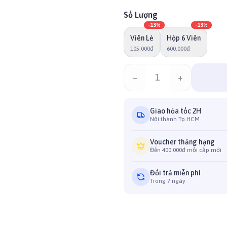
Số Lượng
-
13
%
-
13
%
Viên Lẻ
Hộp 6 Viên
105.000đ
600.000đ
−
1
+
Giao hỏa tốc 2H
Nội thành Tp.HCM
Voucher thăng hạng
Đến 400.000đ mỗi cấp mới
Đổi trả miễn phí
Trong 7 ngày