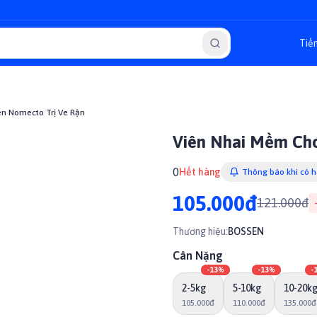
n Nomecto Trị Ve Rận
Viên Nhai Mềm Cho
0
Hết hàng
Thông báo khi có 
105.000đ
121.000đ
-
Thương hiệu:
BOSSEN
Cân Nặng
-
13
%
-
13
%
-
2-5kg
5-10kg
10-20k
105.000đ
110.000đ
135.000đ