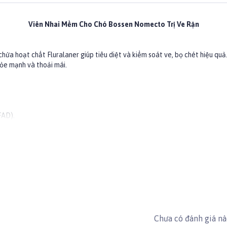
Viên Nhai Mềm Cho Chó Bossen Nomecto Trị Ve Rận
chứa hoạt chất Fluralaner giúp tiêu diệt và kiểm soát ve, bọ chét hiệu quả.
hỏe mạnh và thoải mái.
FAD).
ăn.
Chưa có đánh giá n