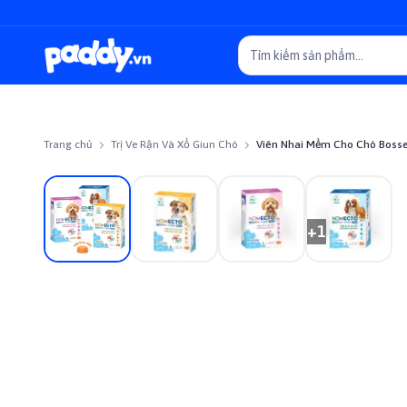
Trang chủ
Trị Ve Rận Và Xổ Giun Chó
Viên Nhai Mềm Cho Chó Bosse
Giảm giá
+
1