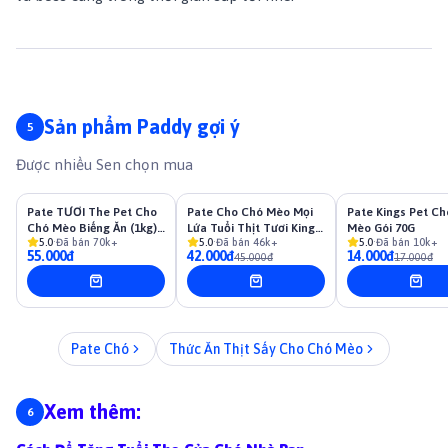
Sản phẩm Paddy gợi ý
Được nhiều Sen chọn mua
Pate TƯƠI The Pet Cho
Pate Cho Chó Mèo Mọi
-
7
%
Pate Kings Pet C
-
18
%
Chó Mèo Biếng Ăn (1kg) -
Lứa Tuổi Thịt Tươi Kings
Mèo Gói 70G
5.0
·
Đã bán
70k+
5.0
·
Đã bán
46k+
5.0
·
Đã bán
10k+
Ship Now/Grab 2H
Pet (Lon 380g)
55.000đ
42.000đ
14.000đ
45.000đ
17.000đ
Pate Chó
Thức Ăn Thịt Sấy Cho Chó Mèo
Xem thêm: