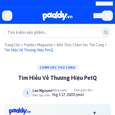
TP.HCM
Trang Chủ
Paddy's Magazine
Kiến Thức Chăm Sóc Thú Cưng
Tìm Hiểu Về Thương Hiệu PetQ
CHĂM SÓC THÚ CƯNG
Tìm Hiểu Về Thương Hiệu PetQ
Đăng ngày
Thời gian đọc
Lan Nguyen
L
thg 5 17, 2025
5 phút
Biên tập viên